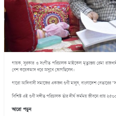
গায়ক, সুরকার ও সংগীত পরিচালক মাইকেল মৃত্যুঞ্জয় রেমা রাজধ
বেশ কয়েকমাস ধরে অসুখে ভোগছিলেন।
গারো আদিবাসী সমাজের একজন গুণী মানুষ, বাংলাদেশ বেতারের “সালগ
বিশিষ্ট এই গুণী সঙ্গীত পরিচালক তাঁর দীর্ঘ কর্মময় জীবনে প্রায় ২
আরো পড়ুন