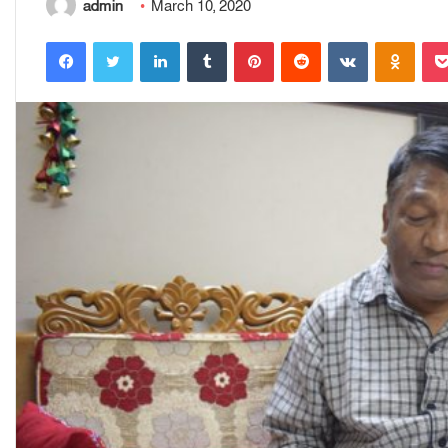
admin
March 10, 2020
Facebook
Twitter
LinkedIn
Tumblr
Pinterest
Reddit
VKontakte
Odnoklassniki