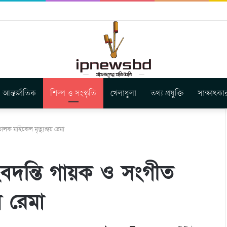
বুগার নতুন গান ‘Baljanggi’
আন্তর্জাতিক
শিল্প ও সংস্কৃতি
খেলাধুলা
তথ্য প্রযুক্তি
সাক্ষাৎকা
লক মাইকেল মৃত্যুঞ্জয় রেমা
বদন্তি গায়ক ও সংগীত
য় রেমা