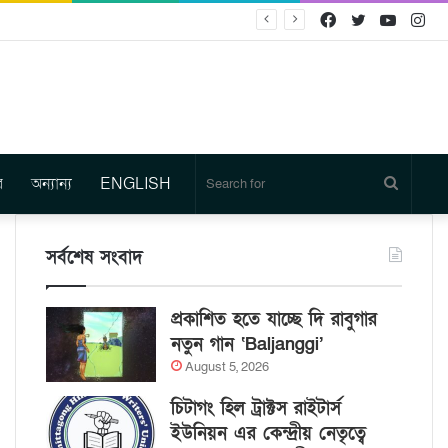
Facebook
Twitter
YouTu
In
র
অন্যান্য
ENGLISH
Search
for
সর্বশেষ সংবাদ
প্রকাশিত হতে যাচ্ছে দি রাবুগার
নতুন গান ‘Baljanggi’
August 5, 2026
চিটাগং হিল ট্রাক্টস রাইটার্স
ইউনিয়ন এর কেন্দ্রীয় নেতৃত্বে