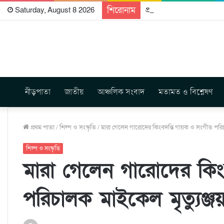
শিরোনাম
প্রকাশিত হতে যাচ্ছে দি রা
Saturday, August 8 2026
নীড়পাতা
জাতীয়
আঞ্চলিক সংবাদ
মতামত ও বিশ্লেষণ
প্রথম পাতা
/
শিল্প ও সংস্কৃতি
/
মারা গেলেন গারোদের কিংবদন্তি গায়ক ও সংগীত পরিচা
শিল্প ও সংস্কৃতি
মারা গেলেন গারোদের কিং
পরিচালক মাইকেল মৃত্যুঞ্জ