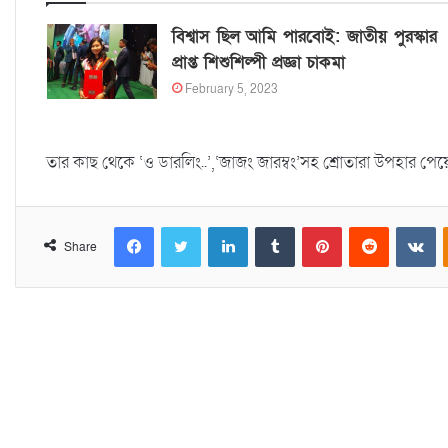
বিশ্বাস ছিল আমি পারবোই: জাতীয় পুরস্কার
প্রাপ্ত শিশুশিল্পী প্রজ্ঞা চাকমা
February 5, 2023
তার কাছ থেকে ‘ও ডারলিং..’,‘জাজং জারম্বং’সহ শ্রোতারা উপহার 
Facebook
Twitter
LinkedIn
Tumblr
Pinterest
Reddit
VKontakte
Share