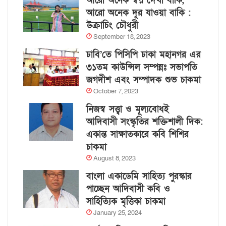
আরো অনেক স্বপ্ন দেখা বাকি,
আরো অনেক দূর যাওয়া বাকি :
উক্রাচিং চৌধুরী
September 18, 2023
ঢাবি’তে পিসিপি ঢাকা মহানগর এর
৩১তম কাউন্সিল সম্পন্নঃ সভাপতি
জগদীশ এবং সম্পাদক শুভ চাকমা
October 7, 2023
নিজস্ব সত্ত্বা ও মূল্যবোধই
আদিবাসী সংস্কৃতির শক্তিশালী দিক:
একান্ত সাক্ষাতকারে কবি শিশির
চাকমা
August 8, 2023
বাংলা একাডেমি সাহিত্য পুরস্কার
পাচ্ছেন আদিবাসী কবি ও
সাহিত্যিক মৃত্তিকা চাকমা
January 25, 2024