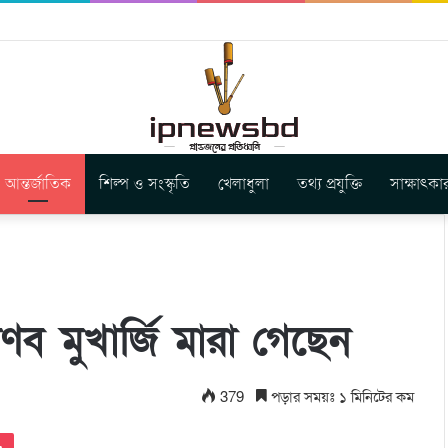
ার নতুন গান ‘Baljanggi’
আন্তর্জাতিক
শিল্প ও সংস্কৃতি
খেলাধুলা
তথ্য প্রযুক্তি
সাক্ষাৎকা
রণব মুখার্জি মারা গেছেন
379
পড়ার সময়ঃ ১ মিনিটের কম
Pocket