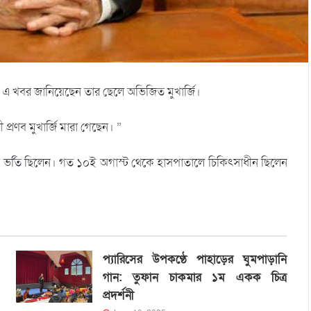
তায় এ খবর জানিয়েছেন তার ছেলে অভিজিত মুখার্জি।
ী প্রণব মুখার্জি মারা গেছেন। ”
ালে ভর্তি ছিলেন। গত ১০ই অগাস্ট থেকে হাসপাতালে চিকিৎসাধীন ছিলেন
প্যারিসের উপকণ্ঠে পাহাড়ের ঘুমপাড়ানি
গান: তুফান চাকমার ১ম একক চিত্র
প্রদর্শনী