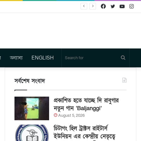
Facebook
Twitter
YouTu
In
র
অন্যান্য
ENGLISH
Search
for
সর্বশেষ সংবাদ
প্রকাশিত হতে যাচ্ছে দি রাবুগার
নতুন গান ‘Baljanggi’
August 5, 2026
চিটাগং হিল ট্রাক্টস রাইটার্স
ইউনিয়ন এর কেন্দ্রীয় নেতৃত্বে