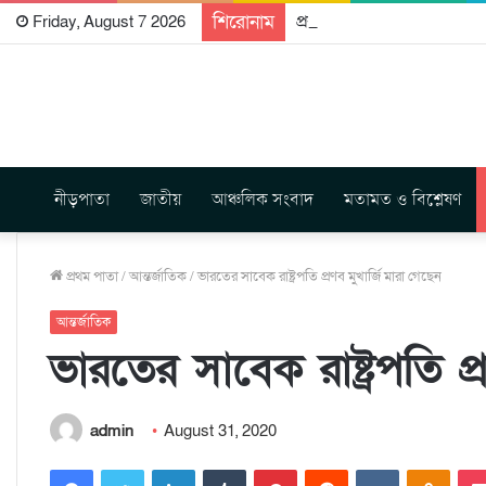
শিরোনাম
প্রকাশিত হতে যাচ্ছে দি রাবুগ
Friday, August 7 2026
নীড়পাতা
জাতীয়
আঞ্চলিক সংবাদ
মতামত ও বিশ্লেষণ
প্রথম পাতা
/
আন্তর্জাতিক
/
ভারতের সাবেক রাষ্ট্রপতি প্রণব মুখার্জি মারা গেছেন
আন্তর্জাতিক
ভারতের সাবেক রাষ্ট্রপতি প্
admin
August 31, 2020
Facebook
Twitter
LinkedIn
Tumblr
Pinterest
Reddit
VKontakte
Odnoklassniki