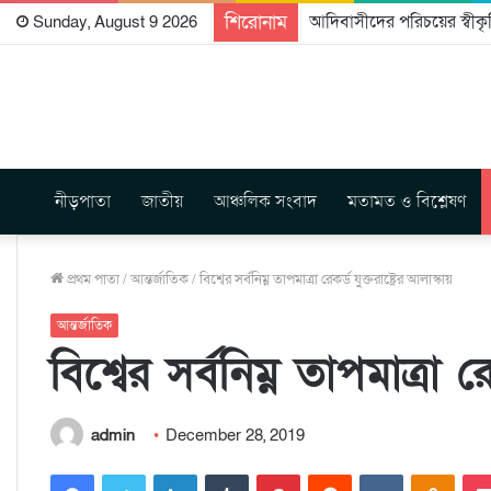
শিরোনাম
আদিবাসীদের পরিচয়ের স্বীকৃত
Sunday, August 9 2026
নীড়পাতা
জাতীয়
আঞ্চলিক সংবাদ
মতামত ও বিশ্লেষণ
প্রথম পাতা
/
আন্তর্জাতিক
/
বিশ্বের সর্বনিম্ন তাপমাত্রা রেকর্ড যুক্তরাষ্ট্রের আলাস্কায়
আন্তর্জাতিক
বিশ্বের সর্বনিম্ন তাপমাত্রা রে
admin
December 28, 2019
Facebook
Twitter
LinkedIn
Tumblr
Pinterest
Reddit
VKontakte
Odnoklassniki