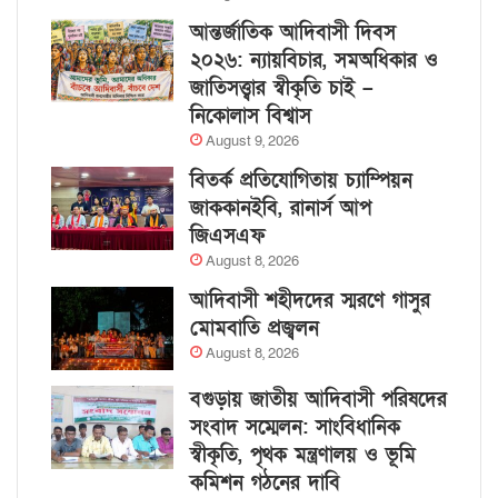
আন্তর্জাতিক আদিবাসী দিবস
২০২৬: ন্যায়বিচার, সমঅধিকার ও
জাতিসত্ত্বার স্বীকৃতি চাই –
নিকোলাস বিশ্বাস
August 9, 2026
বিতর্ক প্রতিযোগিতায় চ্যাম্পিয়ন
জাককানইবি, রানার্স আপ
জিএসএফ
August 8, 2026
আদিবাসী শহীদদের স্মরণে গাসুর
মোমবাতি প্রজ্বলন
August 8, 2026
বগুড়ায় জাতীয় আদিবাসী পরিষদের
সংবাদ সম্মেলন: সাংবিধানিক
স্বীকৃতি, পৃথক মন্ত্রণালয় ও ভূমি
কমিশন গঠনের দাবি