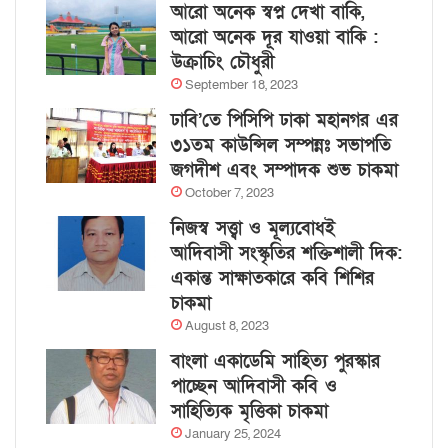
আরো অনেক স্বপ্ন দেখা বাকি,
আরো অনেক দূর যাওয়া বাকি :
উক্রাচিং চৌধুরী
September 18, 2023
ঢাবি’তে পিসিপি ঢাকা মহানগর এর
৩১তম কাউন্সিল সম্পন্নঃ সভাপতি
জগদীশ এবং সম্পাদক শুভ চাকমা
October 7, 2023
নিজস্ব সত্ত্বা ও মূল্যবোধই
আদিবাসী সংস্কৃতির শক্তিশালী দিক:
একান্ত সাক্ষাতকারে কবি শিশির
চাকমা
August 8, 2023
বাংলা একাডেমি সাহিত্য পুরস্কার
পাচ্ছেন আদিবাসী কবি ও
সাহিত্যিক মৃত্তিকা চাকমা
January 25, 2024