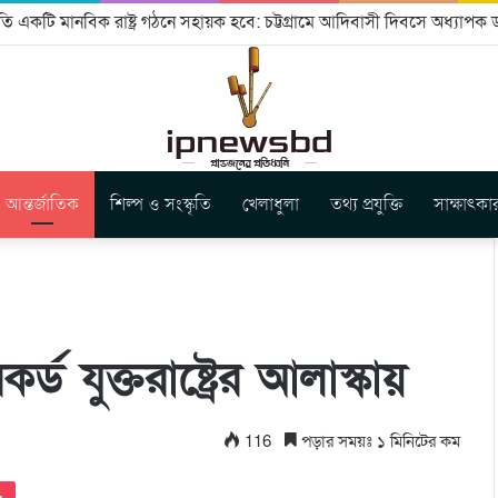
ি একটি মানবিক রাষ্ট্র গঠনে সহায়ক হবে: চট্টগ্রামে আদিবাসী দিবসে অধ্যাপক ড
আন্তর্জাতিক
শিল্প ও সংস্কৃতি
খেলাধুলা
তথ্য প্রযুক্তি
সাক্ষাৎকা
কর্ড যুক্তরাষ্ট্রের আলাস্কায়
116
পড়ার সময়ঃ ১ মিনিটের কম
Pocket