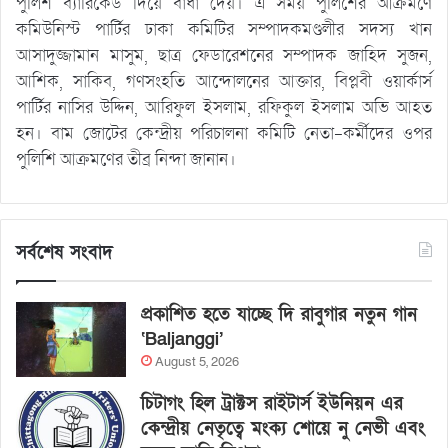
পুলিশ ব্যারিকেড দিয়ে বাধা দেয়। এ সময় পুলিশের আক্রমণে
কমিউনিস্ট পার্টির ঢাকা কমিটির সম্পাদকমণ্ডলীর সদস্য খান
আসাদুজ্জামান মাসুম, ছাত্র ফেডারেশনের সম্পাদক জাহিদ সুজন,
আশিক, সাকিব, গণসংহতি আন্দোলনের আক্তার, বিপ্লবী ওয়ার্কার্স
পার্টির নাসির উদ্দিন, আরিফুল ইসলাম, রফিকুল ইসলাম অভি আহত
হন। বাম জোটের কেন্দ্রীয় পরিচালনা কমিটি নেতা-কর্মীদের ওপর
পুলিশি আক্রমণের তীব্র নিন্দা জানান।
সর্বশেষ সংবাদ
প্রকাশিত হতে যাচ্ছে দি রাবুগার নতুন গান
‘Baljanggi’
August 5, 2026
চিটাগং হিল ট্রাক্টস রাইটার্স ইউনিয়ন এর
কেন্দ্রীয় নেতৃত্বে মংক্য শোয়ে নু নেভী এবং