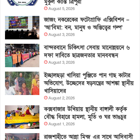
মুকুল কান্তি ত্রিপুরা
August 5, 2026
জাজং নকরেকের ফটোগ্রাফি এক্সিবিশন –
‘আ’বিমা: বন, মানুষ ও অস্তিত্বের গল্প’
August 3, 2026
বান্দরবানে চিকিৎসা সেবায় মানোন্নয়নে ৬
দফা দাবিতে ছাত্রজনতার মানববন্ধন
August 3, 2026
ইচ্ছালছড়া খাসিয়া পুঞ্জিতে পান গাছ কাটার
অভিযোগ, উচ্ছেদের ষড়যন্ত্রের আশঙ্কা স্থানীয়
খাসিয়াদের
August 2, 2026
কক্সবাজার উখিয়ায় স্থানীয় বাঙ্গালী কর্তৃক
বৌদ্ধ বিহারে হামলা, মূর্তি ও ঘর ভাঙচুর
August 1, 2026
রাজশাহীতে আন্না মিন্জ এর সাথে আদিবাসী