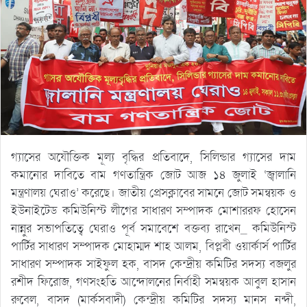
গ্যাসের অযৌক্তিক মূল্য বৃদ্ধির প্রতিবাদে, সিলিন্ডার গ্যাসের দাম
কমানোর দাবিতে বাম গণতান্ত্রিক জোট আজ ১৪ জুলাই ‘জ্বালানি
মন্ত্রণালয় ঘেরাও’ করেছে। জাতীয় প্রেসক্লাবের সামনে জোট সমন্বয়ক ও
ইউনাইটেড কমিউনিস্ট লীগের সাধারণ সম্পাদক মোশাররফ হোসেন
নান্নুর সভাপতিত্বে ঘেরাও পূর্ব সমাবেশে বক্তব্য রাখেন_ কমিউনিস্ট
পার্টির সাধারণ সম্পাদক মোহাম্মদ শাহ আলম, বিপ্লবী ওয়ার্কার্স পার্টির
সাধারণ সম্পাদক সাইফুল হক, বাসদ কেন্দ্রীয় কমিটির সদস্য বজলুর
রশীদ ফিরোজ, গণসংহতি আন্দোলনের নির্বাহী সমন্বয়ক আবুল হাসান
রুবেল, বাসদ (মার্কসবাদী) কেন্দ্রীয় কমিটির সদস্য মানস নন্দী,