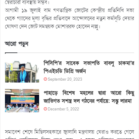
স্বৈরাচারী ব্যবস্থায় সম্ভব।
আগামী ১৯ জুলাই বাম গণতান্ত্রিক জোটের কেন্দ্রীয় প্রতিনিধি সভা
থেকে গ্যাসের মূল্য বৃদ্ধির প্রতিবাদে আন্দোলনের নতুন কর্মসূচি দেয়ার
ঘোষণা দেন জোট সমন্বয়ক মোশাররফ হোসেন নান্নু।
আরো পড়ুন
পিসিপি’র সাবেক সভাপতি বাবলু চাকমা’র
পিএইচডি ডিগ্রি অর্জন
September 20, 2023
পাহাড়ে বিশেষ মহলের দ্বারা আরো কিছু
জাতিগত সশস্ত্র দল গঠনের পর্যায়ে: সন্তু লারমা
December 5, 2022
সমাবেশ শেষে মিছিলসহকারে জ্বালানি মন্ত্রণালয় ঘেরাও করতে গেলে