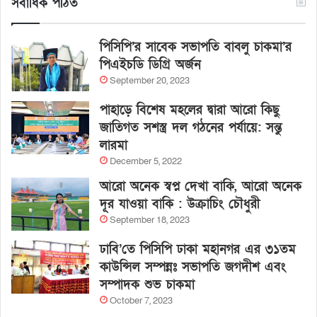
সর্বাধিক পঠিত
পিসিপি’র সাবেক সভাপতি বাবলু চাকমা’র
পিএইচডি ডিগ্রি অর্জন
September 20, 2023
পাহাড়ে বিশেষ মহলের দ্বারা আরো কিছু
জাতিগত সশস্ত্র দল গঠনের পর্যায়ে: সন্তু
লারমা
December 5, 2022
আরো অনেক স্বপ্ন দেখা বাকি, আরো অনেক
দূর যাওয়া বাকি : উক্রাচিং চৌধুরী
September 18, 2023
ঢাবি’তে পিসিপি ঢাকা মহানগর এর ৩১তম
কাউন্সিল সম্পন্নঃ সভাপতি জগদীশ এবং
সম্পাদক শুভ চাকমা
October 7, 2023