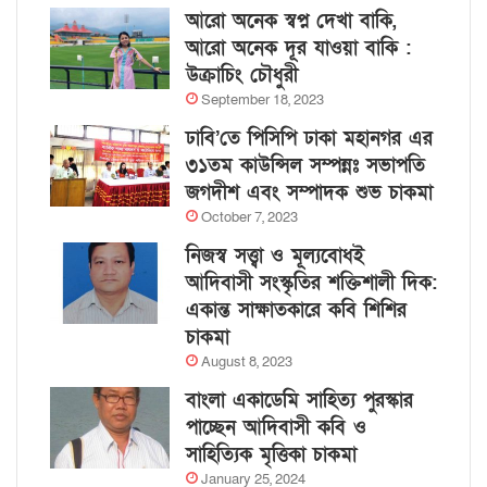
আরো অনেক স্বপ্ন দেখা বাকি,
আরো অনেক দূর যাওয়া বাকি :
উক্রাচিং চৌধুরী
September 18, 2023
ঢাবি’তে পিসিপি ঢাকা মহানগর এর
৩১তম কাউন্সিল সম্পন্নঃ সভাপতি
জগদীশ এবং সম্পাদক শুভ চাকমা
October 7, 2023
নিজস্ব সত্ত্বা ও মূল্যবোধই
আদিবাসী সংস্কৃতির শক্তিশালী দিক:
একান্ত সাক্ষাতকারে কবি শিশির
চাকমা
August 8, 2023
বাংলা একাডেমি সাহিত্য পুরস্কার
পাচ্ছেন আদিবাসী কবি ও
সাহিত্যিক মৃত্তিকা চাকমা
January 25, 2024