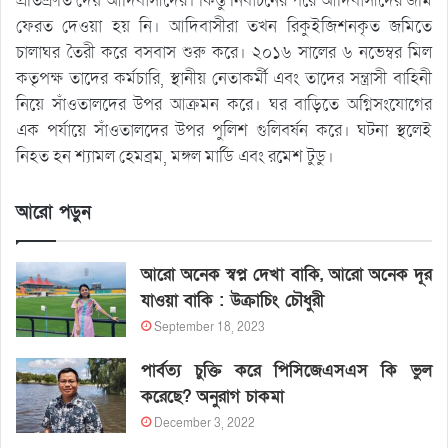
প্রতিশ্রুতি দেয় আদিবাসীদের। কিন্তু নির্বাচনের পরে আদিবাসীদের জমি
ফেরত দেওয়া হয় নি। আদিবাসীরা তখন রিকুইজিশনকৃত জমিতে
চালাঘর তৈরী করে বসবাস শুরু করে। ২০১৬ সালের ৬ নভেম্বর মিল
কতৃপক্ষ তাদের কর্মচারি, স্থানীয় নেতাকর্মী এবং তাদের সন্ত্রাসী বাহিনী
নিয়ে সাঁওতালদের উপর আক্রমন করে। ঘর বাড়িতে অগ্নিসংযোগের
এক পর্যায়ে সাঁওতালদের উপর পুলিশ গুলিবর্ষন করে। ঘটনা স্থলেই
নিহত হন শ্যামল হেমব্রম, মঙ্গল মার্ডি এবং রমেশ টুডু।
আরো পড়ুন
আরো অনেক স্বপ্ন দেখা বাকি, আরো অনেক দূর
যাওয়া বাকি : উক্রাচিং চৌধুরী
September 18, 2023
পার্বত্য চুক্তি করে পিসিজেএসএস কি ভুল
করেছে? অনুরাগ চাকমা
December 3, 2022