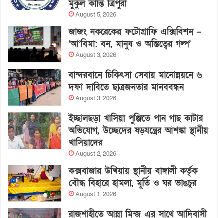
মুকুল কান্তি ত্রিপুরা
August 5, 2026
জাজং নকরেকের ফটোগ্রাফি এক্সিবিশন –
‘আ’বিমা: বন, মানুষ ও অস্তিত্বের গল্প’
August 3, 2026
বান্দরবানে চিকিৎসা সেবায় মানোন্নয়নে ৬
দফা দাবিতে ছাত্রজনতার মানববন্ধন
August 3, 2026
ইচ্ছালছড়া খাসিয়া পুঞ্জিতে পান গাছ কাটার
অভিযোগ, উচ্ছেদের ষড়যন্ত্রের আশঙ্কা স্থানীয়
খাসিয়াদের
August 2, 2026
কক্সবাজার উখিয়ায় স্থানীয় বাঙ্গালী কর্তৃক
বৌদ্ধ বিহারে হামলা, মূর্তি ও ঘর ভাঙচুর
August 1, 2026
রাজশাহীতে আন্না মিন্জ এর সাথে আদিবাসী