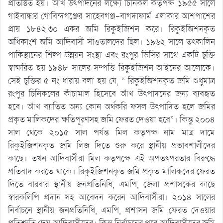
প্রতিষ্ঠিত হয়। আঁখ উৎপাদনের লক্ষ্যে চিনিকল কতৃপক্ষ ১৯৫৫ সালে
গাইবান্ধার গোবিন্দগঞ্জের সাহেবগঞ্জ-বাগদাফার্ম এলাকার আশপাশের
প্রায় ১৮৪২.৩০ একর জমি রিকুইজিশন করে। রিকুইজিশনকৃত
অধিকাংশ জমি আদিবাসী সাঁওতালদের ছিল। ১৯৬২ সালে তৎকালিন
পাকিস্থানের শিল্প উন্নয়ন সংস্থা এবং রংপুর ডিসির সাথে একটি চুক্তি
স্বাক্ষরিত হয় ১৯৪৮ সালের সম্পত্তি রিকুইজিশন আইনের আলোকে।
সেই চুক্তির ৫ নং ধারায় বলা হয় যে, “ রিকুইজিশনকৃত জমি শুধুমাত্র
রংপুর চিনিকলের কাঁচামাল হিসেবে আঁখ উৎপাদনের জন্য ব্যবহৃত
হবে। আঁখ ব্যাতিত অন্য কোন অর্থকরি ফসল উৎপাদিত হলে জমির
প্রকৃত মালিকদের ক্ষতিপূরণসহ জমি ফেরত দেওয়া হবে”। কিন্তু ২০০৪
সাল থেকে ২০১৫ সাল পর্যন্ত মিল কতৃপক্ষ নাম মাত্র দামে
রিকুইজিশনকৃত জমি লিজ দিতে শুরু করে স্থানীয় প্রভাবশালীদের
কাছে। তখন আদিবাসীরা মিল কতৃপক্ষে এই অপতৎপরতার বিরুদ্ধে
প্রতিবাদ করতে থাকে। রিকুইজিশনকৃত জমি প্রকৃত মালিকদের ফেরত
দিতে বারবার স্থানীয় জনপ্রতিনিধি, এমপি, জেলা প্রশাসকের কাছে
স্বারকলিপি প্রদান সহ আবেদন করেন আদিবাসীরা। ২০১৪ সালের
নির্বাচনে স্থানীয় জনপ্রতিনিধি, এমপি, প্রশাসন জমি ফেরত দেওয়ার