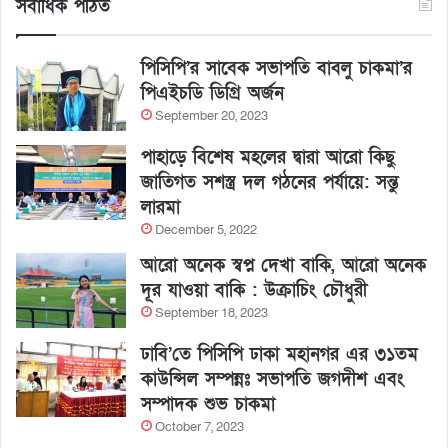
সর্বাধিক পঠিত
পিসিপি’র সাবেক সভাপতি বাবলু চাকমা’র
পিএইচডি ডিগ্রি অর্জন
September 20, 2023
পাহাড়ে বিশেষ মহলের দ্বারা আরো কিছু
জাতিগত সশস্ত্র দল গঠনের পর্যায়ে: সন্তু
লারমা
December 5, 2022
আরো অনেক স্বপ্ন দেখা বাকি, আরো অনেক
দূর যাওয়া বাকি : উক্রাচিং চৌধুরী
September 18, 2023
ঢাবি’তে পিসিপি ঢাকা মহানগর এর ৩১তম
কাউন্সিল সম্পন্নঃ সভাপতি জগদীশ এবং
সম্পাদক শুভ চাকমা
October 7, 2023