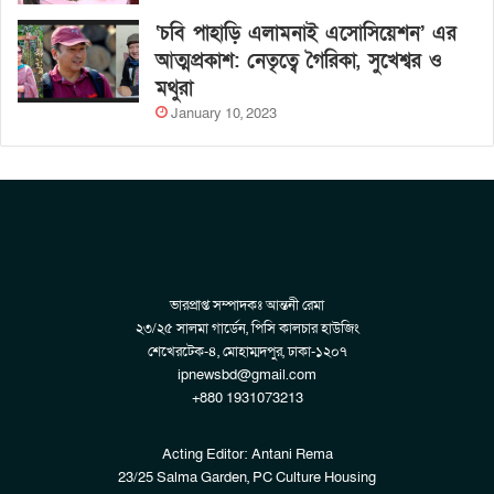
‘চবি পাহাড়ি এলামনাই এসোসিয়েশন’ এর
আত্মপ্রকাশ: নেতৃত্বে গৈরিকা, সুখেশ্বর ও
মথুরা
January 10, 2023
ভারপ্রাপ্ত সম্পাদকঃ আন্তনী রেমা
২৩/২৫ সালমা গার্ডেন, পিসি কালচার হাউজিং
শেখেরটেক-৪, মোহাম্মদপুর, ঢাকা-১২০৭
ipnewsbd@gmail.com
+880 1931073213
Acting Editor: Antani Rema
23/25 Salma Garden, PC Culture Housing