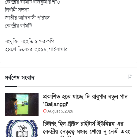
কেন্দ্রীয় কমিটি রাজকুমার শাও
নির্বাহী সদস্য
জাতীয় আদিবাসী পরিষদ
কেন্দ্রীয় কমিটি
সংযুক্তি: সংহতি স্বাক্ষর কপি
২৪শে ডিসেম্বর, ২০১৯, গাইবান্ধার
সর্বশেষ সংবাদ
প্রকাশিত হতে যাচ্ছে দি রাবুগার নতুন গান
‘Baljanggi’
August 5, 2026
চিটাগং হিল ট্রাক্টস রাইটার্স ইউনিয়ন এর
কেন্দ্রীয় নেতৃত্বে মংক্য শোয়ে নু নেভী এবং