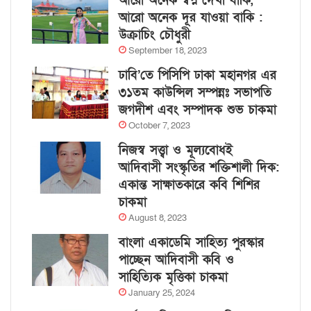
আরো অনেক স্বপ্ন দেখা বাকি,
আরো অনেক দূর যাওয়া বাকি :
উক্রাচিং চৌধুরী
September 18, 2023
ঢাবি’তে পিসিপি ঢাকা মহানগর এর
৩১তম কাউন্সিল সম্পন্নঃ সভাপতি
জগদীশ এবং সম্পাদক শুভ চাকমা
October 7, 2023
নিজস্ব সত্ত্বা ও মূল্যবোধই
আদিবাসী সংস্কৃতির শক্তিশালী দিক:
একান্ত সাক্ষাতকারে কবি শিশির
চাকমা
August 8, 2023
বাংলা একাডেমি সাহিত্য পুরস্কার
পাচ্ছেন আদিবাসী কবি ও
সাহিত্যিক মৃত্তিকা চাকমা
January 25, 2024