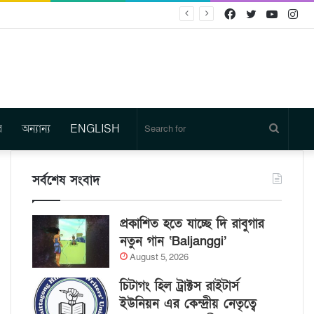
Facebook
Twitter
YouTu
In
র
অন্যান্য
ENGLISH
Search
for
সর্বশেষ সংবাদ
প্রকাশিত হতে যাচ্ছে দি রাবুগার
নতুন গান ‘Baljanggi’
August 5, 2026
চিটাগং হিল ট্রাক্টস রাইটার্স
ইউনিয়ন এর কেন্দ্রীয় নেতৃত্বে