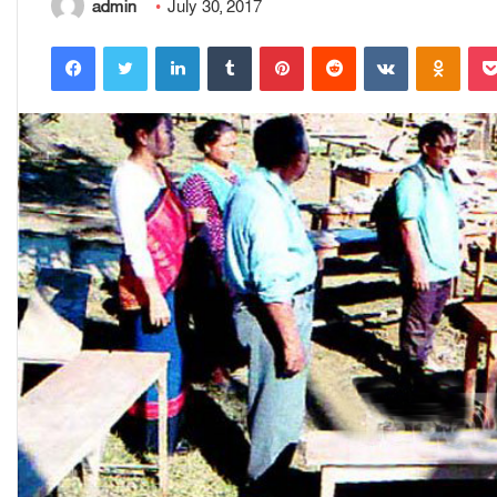
admin
July 30, 2017
Facebook
Twitter
LinkedIn
Tumblr
Pinterest
Reddit
VKontakte
Odnoklassniki