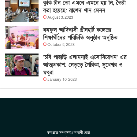
কুকি-চীন তো এমনে এমনে হয় নি, তৈরী
করা হয়েছে: রাশেদ খান মেনন
August 3, 2023
বনফুল আদিবাসী গ্রীনহার্ট কলেজে
শিক্ষার্থীদের পরিচিতি অনুষ্ঠান অনুষ্ঠিত
October 8, 2023
‘চবি পাহাড়ি এলামনাই এসোসিয়েশন’ এর
আত্মপ্রকাশ: নেতৃত্বে গৈরিকা, সুখেশ্বর ও
মথুরা
January 10, 2023
ভারপ্রাপ্ত সম্পাদকঃ আন্তনী রেমা