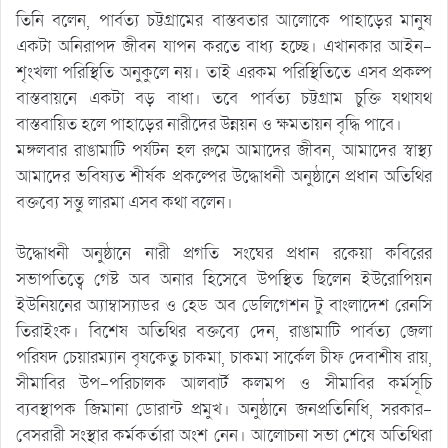
তিনি বলেন, পার্বত্য চট্টগ্রামের বাস্তবতার আলোকে পাহাড়ের মানুষ
একটা অনিরাপদ জীবন যাপন করতে বাধ্য হচ্ছে। এখানকার আইন-
শৃংখলা পরিস্থিতি অনুকুলে নয়। তাই এরকম পরিস্থিতিতে এসব প্রকল্প
বাস্তবায়নে একটা বড় বাধা। তবে পার্বত্য চট্টগ্রাম চুক্তি যথাযথ
বাস্তবায়িত হলে পাহাড়ের নারীদের উন্নয়ন ও ক্ষমতায়ন বৃদ্ধি পাবে।
মঙ্গলবার রাঙামাটি পর্যটন হল রুমে আমাদের জীবন, আমাদের স্বাস্থ্য
আমাদের ভবিষ্যত শীর্ষক প্রকল্পের উদ্ধোধনী অনুষ্ঠানে প্রধান অতিথির
বক্তব্যে সন্তু লারমা এসব কথা বলেন।
উদ্ধোধনী অনুষ্ঠানে নারী প্রগতি সংঘের প্রধান রকেয়া কবিরের
সভাপতিত্বে গেষ্ট অব অনার হিসেবে উপস্থিত ছিলেন ইউরোপিয়ন
ইউনিয়নের অ্যাম্বাস্যাডর ও হেড অব ডেলিগেশন টু বাংলাদেশ রেনসি
তিরাইংক। বিশেষ অতিথির বক্তব্যে দেন, রাঙামাটি পার্বত্য জেলা
পরিষদ চেয়ারম্যান বৃষকেতু চাকমা, চাকমা সার্কেল চীফ দেবাশীষ রায়,
সীমাবির উপ-পরিচালক আলবার্ট কলমপ ও সীমাবির কর্মসূচি
ব্যবস্থাপক জিমানা ডোরান্ট প্রমুখ। অনুষ্ঠানে জনপ্রতিনিধি, সরকার-
বেসরারী সংস্থার কর্মকর্তারা অংশ নেন। আলোচনা সভা শেষে অতিথিরা