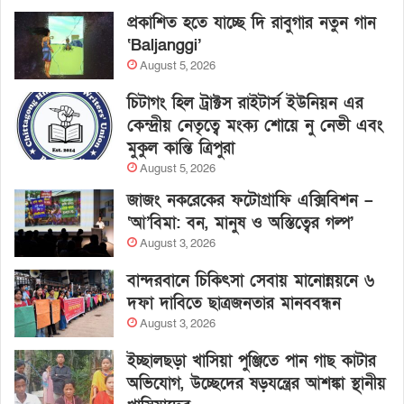
প্রকাশিত হতে যাচ্ছে দি রাবুগার নতুন গান
‘Baljanggi’
August 5, 2026
চিটাগং হিল ট্রাক্টস রাইটার্স ইউনিয়ন এর
কেন্দ্রীয় নেতৃত্বে মংক্য শোয়ে নু নেভী এবং
মুকুল কান্তি ত্রিপুরা
August 5, 2026
জাজং নকরেকের ফটোগ্রাফি এক্সিবিশন –
‘আ’বিমা: বন, মানুষ ও অস্তিত্বের গল্প’
August 3, 2026
বান্দরবানে চিকিৎসা সেবায় মানোন্নয়নে ৬
দফা দাবিতে ছাত্রজনতার মানববন্ধন
August 3, 2026
ইচ্ছালছড়া খাসিয়া পুঞ্জিতে পান গাছ কাটার
অভিযোগ, উচ্ছেদের ষড়যন্ত্রের আশঙ্কা স্থানীয়