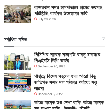
বান্দরবান সদর হাসপাতালে হামের ভয়াবহ
পরিস্থিতি, কার্যকর উদ্যোগের দাবি
July 29, 2026
সর্বাধিক পঠিত
পিসিপি’র সাবেক সভাপতি বাবলু চাকমা’র
পিএইচডি ডিগ্রি অর্জন
September 20, 2023
পাহাড়ে বিশেষ মহলের দ্বারা আরো কিছু
জাতিগত সশস্ত্র দল গঠনের পর্যায়ে: সন্তু
লারমা
December 5, 2022
আরো অনেক স্বপ্ন দেখা বাকি, আরো অনেক
দূর যাওয়া বাকি : উক্রাচিং চৌধুরী