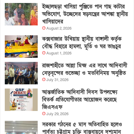
ইচ্ছালছড়া খাসিয়া পুঞ্জিতে পান গাছ কাটার
অভিযোগ, উচ্ছেদের ষড়যন্ত্রের আশঙ্কা স্থানীয়
খাসিয়াদের
August 2, 2026
কক্সবাজার উখিয়ায় স্থানীয় বাঙ্গালী কর্তৃক
বৌদ্ধ বিহারে হামলা, মূর্তি ও ঘর ভাঙচুর
August 1, 2026
রাজশাহীতে আন্না মিন্জ এর সাথে আদিবাসী
নেতৃবৃন্দের শুভেচ্ছা ও মতবিনিময় অনুষ্ঠিত
July 31, 2026
আন্তর্জাতিক আদিবাসী দিবস উপলক্ষ্যে
বিতর্ক প্রতিযোগীতার আয়োজন করেছে
জিএসএফ
July 29, 2026
সরকার গঠনের ৫ মাস অতিবাহিত হলেও
পার্বত্য চট্টগ্রাম চুক্তি বাস্তবায়নে দৃশ্যমান