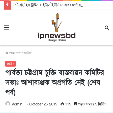
চিটাগং হিল ট্রাক্টস রাইটার্স ইউনিয়ন এর কেন্দ্রীয় নেতৃত্বে মংক্য শোয়ে নু নেভী এবং মুকুল কান্তি ত্রিপুরা
Menu
S
fo
প্রথম পাতা
/
জাতীয়
জাতীয়
পার্বত্য চট্টগ্রাম চুক্তি বাস্তবায়ন কমিটির
সভাঃ আশাব্যঞ্জক অগ্রগতি নেই (শেষ
পর্ব)
admin
October 25, 2019
119
পড়ার সময়ঃ 5 মিনিট