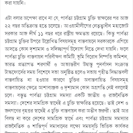
করা যায়নি।
এটা বলার অপেক্ষা রাখে না যে, পার্বত্য চট্টগ্রাম চুক্তি স্বাক্ষরের পর আজ
২২ বছর অতিক্রান্ত হতে চলেছে। আওয়ামীলীগের নেতৃত্বাধীন মহাজোট
সরকার আজ দীর্ঘ ১১ বছর ধরে রাষ্ট্রীয় ক্ষমতায় রয়েছে। কিন্তু পার্বত্য
চট্টগ্রাম চুক্তির উপরে উল্লেখিত বিষয়সমূহ বাস্তবায়নে সরকারকে এগিয়ে
আসতে কোন দৃশ্যমান ও সদিচ্ছাপূর্ণ উদ্যোগ নিতে দেখা যায়নি। ফলে
পার্বত্য চুক্তি বাস্তবায়ন পরিবীক্ষণ কমিটি, ভূমি বিরোধ নিষ্পত্তি কমিশন,
ভারত প্রত্যাগত শরণার্থী ও আভ্যন্তরীণ উদ্বাস্তু পুনর্বাসন সংক্রান্ত
টাস্কফোর্সের সময় বিশেষে সভা অনুষ্ঠিত হলেও সভায় গৃহীত সিদ্ধান্তবলী
বাস্তবায়িত না হওয়ার কারণে চুক্তির অবাস্তবায়িত বিষয়সমূহ
বাস্তবায়নের ক্ষেত্রে আশাব্যঞ্জক ও দৃশ্যমান কোন অগ্রগতি নেই বললেই
চলে। বস্তুত পার্বত্য চট্টগ্রাম সমস্যা একটি জাতীয় ও রাজনৈতিক
সমস্যা। দেশের সামগ্রিক স্বার্থেই এ চুক্তি স্বাক্ষরিত হয়েছে। তাই দেশ ও
জনগণের বৃহত্তর স্বার্থেই এ চুক্তি বাস্তবায়ন করা অতীব জরুরী। তাই আর
বিলম্ব না করে দেশের সামগ্রিক স্বার্থে এবং পার্বত্য চট্টগ্রাম সমস্যার
রাজনৈতিক ও শান্তিপূর্ণ সমাধানের লক্ষ্যে সময়সূচি ভিত্তিক কার্যকর