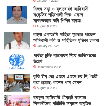
October 7, 2023
নিজস্ব সত্ত্বা ও মূল্যবোধই আদিবাসী
সংস্কৃতির শক্তিশালী দিক: একান্ত
সাক্ষাতকারে কবি শিশির চাকমা
August 8, 2023
বাংলা একাডেমি সাহিত্য পুরস্কার পাচ্ছেন
আদিবাসী কবি ও সাহিত্যিক মৃত্তিকা চাকমা
January 25, 2024
পার্বত্য চুক্তি বাস্তবায়ন নিয়ে জাতিসংঘের
উদ্বেগ
December 3, 2022
কুকি-চীন তো এমনে এমনে হয় নি, তৈরী
করা হয়েছে: রাশেদ খান মেনন
August 3, 2023
বনফুল আদিবাসী গ্রীনহার্ট কলেজে
শিক্ষার্থীদের পরিচিতি অনুষ্ঠান অনুষ্ঠিত