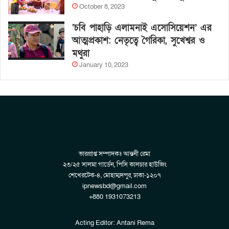
October 8, 2023
‘চবি পাহাড়ি এলামনাই এসোসিয়েশন’ এর
আত্মপ্রকাশ: নেতৃত্বে গৈরিকা, সুখেশ্বর ও
মথুরা
January 10, 2023
ভারপ্রাপ্ত সম্পাদকঃ আন্তনী রেমা
২৩/২৫ সালমা গার্ডেন, পিসি কালচার হাউজিং
শেখেরটেক-৪, মোহাম্মদপুর, ঢাকা-১২০৭
ipnewsbd@gmail.com
+880 1931073213
Acting Editor: Antani Rema