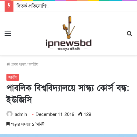
বিতর্ক প্রতিযোগিতায় চ্যাম্পিয়ন জাককানইবি, রানার্স আপ জিএসএফ
Menu
S
fo
প্রথম পাতা
/
জাতীয়
জাতীয়
পাবলিক বিশ্ববিদ্যালয়ে সান্ধ্য কোর্স বন্ধ:
ইউজিসি
admin
December 11, 2019
129
পড়ার সময়ঃ ১ মিনিট