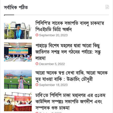
সর্বাধিক পঠিত
পিসিপি’র সাবেক সভাপতি বাবলু চাকমা’র
পিএইচডি ডিগ্রি অর্জন
September 20, 2023
পাহাড়ে বিশেষ মহলের দ্বারা আরো কিছু
জাতিগত সশস্ত্র দল গঠনের পর্যায়ে: সন্তু
লারমা
December 5, 2022
আরো অনেক স্বপ্ন দেখা বাকি, আরো অনেক
দূর যাওয়া বাকি : উক্রাচিং চৌধুরী
September 18, 2023
ঢাবি’তে পিসিপি ঢাকা মহানগর এর ৩১তম
কাউন্সিল সম্পন্নঃ সভাপতি জগদীশ এবং
সম্পাদক শুভ চাকমা