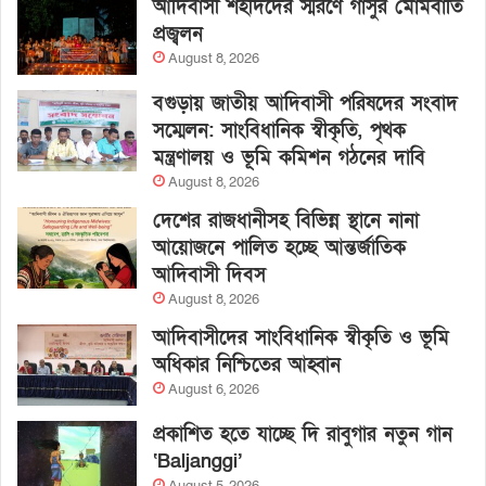
আদিবাসী শহীদদের স্মরণে গাসুর মোমবাতি
প্রজ্বলন
August 8, 2026
বগুড়ায় জাতীয় আদিবাসী পরিষদের সংবাদ
সম্মেলন: সাংবিধানিক স্বীকৃতি, পৃথক
মন্ত্রণালয় ও ভূমি কমিশন গঠনের দাবি
August 8, 2026
দেশের রাজধানীসহ বিভিন্ন স্থানে নানা
আয়োজনে পালিত হচ্ছে আন্তর্জাতিক
আদিবাসী দিবস
August 8, 2026
আদিবাসীদের সাংবিধানিক স্বীকৃতি ও ভূমি
অধিকার নিশ্চিতের আহ্বান
August 6, 2026
প্রকাশিত হতে যাচ্ছে দি রাবুগার নতুন গান
‘Baljanggi’