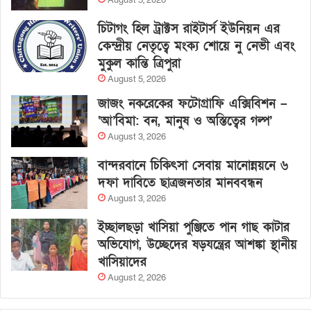
August 5, 2026
চিটাগং হিল ট্রাক্টস রাইটার্স ইউনিয়ন এর
কেন্দ্রীয় নেতৃত্বে মংক্য শোয়ে নু নেভী এবং
মুকুল কান্তি ত্রিপুরা
August 5, 2026
জাজং নকরেকের ফটোগ্রাফি এক্সিবিশন –
‘আ’বিমা: বন, মানুষ ও অস্তিত্বের গল্প’
August 3, 2026
বান্দরবানে চিকিৎসা সেবায় মানোন্নয়নে ৬
দফা দাবিতে ছাত্রজনতার মানববন্ধন
August 3, 2026
ইচ্ছালছড়া খাসিয়া পুঞ্জিতে পান গাছ কাটার
অভিযোগ, উচ্ছেদের ষড়যন্ত্রের আশঙ্কা স্থানীয়
খাসিয়াদের
August 2, 2026