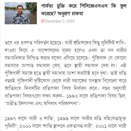
পার্বত্য চুক্তি করে পিসিজেএসএস কি ভুল
করেছে? অনুরাগ চাকমা
December 3, 2022
তবে এর গুণগত পরিবর্তন হয়েছে। নারী শ্রমিকদের কিছু সুনির্দিষ্ট দাবি-
দাওয়া দিয়ে এ আন্দোলনের সূচনা হলেও এখন তা সব নারীর
সমঅধিকার নিশ্চিত করার লক্ষ্যে এগিয়ে চলেছে। পুঁজিবাদ যে কোনো
সমস্যার আপাত সমাধান দেয়, তবে স্থায়ী সমাধান দেয় না। এই
পুঁজিবাদী সমাজ হতে স্থায়ী সমাধান আশা করাটাই হবে বৃথা। তাই প্রতি
বছরই পুঁজিবাদী দৃষ্টিকোণ থেকে নারী সমাজের অবস্থান বিবেচনা করে
জাতিসংঘ দিবসটির প্রতিপাদ্য বিষয় নির্ধারণ করে। বছর অনুযায়ী
প্রতিপাদ্য বিষয়গুলো লক্ষ্য করুন- ১৯৯৬ সালে প্রতিপাদ্য বিষয় ছিল,
‘অতীত উদযাপন এবং ভবিষ্যৎ পরিকল্পনা’।
১৯৯৭ সালে ‘নারী ও শান্তি’; ১৯৯৯ সালে ‘নারীর প্রতি সহিংসতামুক্ত
পৃথিবী’; ২০০০ সালে ‘শান্তি স্থাপনে একতাবদ্ধ নারী’; ২০০১ সালে ‘নারী