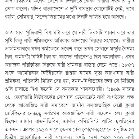
মাদাগাস্কারসহ অনেক দেশে এ দিনটিতে কেবল নারীরা সরকারি ছুটি
ভোগ করেন। যদিও বাংলাদেশে এ দুটি ব্যবস্থার কোনোটিই নেই; তবে
র‌্যালি, সেমিনার, সিম্পোজিয়ামের মধ্যে দিনটি পালিত হয়ে আসছে।
আজ সারা পুঁজিবাদী বিশ্ব ঘটা করে যে নারী দিবসটি পালন করে তার
সৃষ্টি কিন্তু নারী শ্রমিকদের অধিকার আদায়ের নিরন্তর সংগ্রামে। নারীরা
প্রাথমিকভাবে যখন কর্মক্ষেত্রে প্রবেশ করে তখন সেখানে মজুরি বৈষম্য
ছিল, কর্মঘণ্টা নির্দিষ্ট ছিল না, কাজের পরিবেশও ছিল অমানবিক। এসব
অরাজক পরিস্থিতির বিরুদ্ধে নারী শ্রমিকরা রাস্তায় নেমে পড়ে। ১৮৫৭
সালে আমেরিকার নিউইয়র্কের রাস্তায় নামেন সুতা কারখানার নারী
শ্রমিকরা, প্রতিবাদী মিছিল বের হয়; দমন-নিপীড়নের জন্য সে মিছিলে
গুলি চালাতে দ্বিধা করেনি সে সময়কার শাসকগোষ্ঠী। ‘১৯০৯ সালের
২৮ ফেব্র“য়ারি নিউইয়র্কের সোশ্যাল ডেমোক্রেট নারী সংগঠনের পক্ষ
থেকে আয়োজিত নারী সমাবেশে জার্মান সমাজতান্ত্রিক নেত্রী ক্লারা
জেটকিনের নেতৃত্বে সর্বপ্রথম আন্তর্জাতিক নারী সম্মেলন হল। ক্লারা
ছিলেন জার্মান রাজনীতিবিদ, জার্মান কমিউনিস্ট পার্টির স্থপতিদের
একজন। এরপর ১৯১০ সালে ডেনমার্কের কোপেনহেগেনে অনুষ্ঠিত হয়
দ্বিতীয় আন্তর্জাতিক নারী সম্মেলন। ১৭টি দেশ থেকে ১০০ নারী