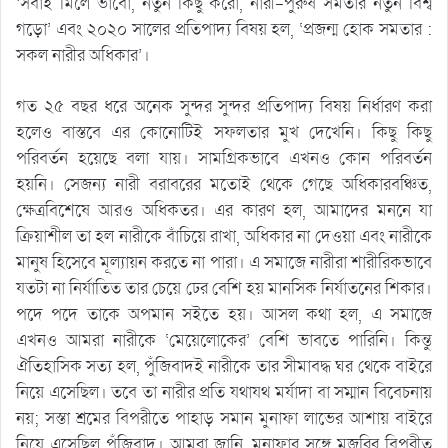
‘সবাই মিলে ভাবো, নতুন কিছু করো, নারী-পুরুষ সমতার নতুন বিশ্ব
গড়ো’ এবং ২০২০ সালের প্রতিপাদ্য বিষয় হল, ‘প্রজন্ম হোক সমতার :
সকল নারীর অধিকার’।
গত ২৫ বছর ধরে অনেক সুন্দর সুন্দর প্রতিপাদ্য বিষয় নির্ধারণ করা
হলেও বাস্তবে এর কোনোটিই সফলতার মুখ দেখেনি। কিছু কিছু
পরিবর্তন হয়েছে বলা যায়। সামগ্রিকভাবে এখনও কোন পরিবর্তন
হয়নি। সেজন্য নারী বরাবরের মতোই থেকে গেছে অধিকারবঞ্চিত,
ক্ষেত্রবিশেষে আরও অধিকতর। এর কারণ হল, আমাদের মননে যা
ক্রিয়াশীল তা হল নারীকে বাঁচিয়ে রাখা, অধিকার না দেওয়া এবং নারীকে
মানুষ হিসেবে মূল্যায়ন করতে না পারা। এ সমাজে নারীরা শারীরিকভাবে
যতটা না নির্যাতিত তার চেয়ে ঢের বেশি হয় মানসিক নির্যাতনের শিকার।
পদে পদে তাকে অপমান সইতে হয়। আসল কথা হল, এ সমাজে
এখনও আমরা নারীকে ‘মেয়েলোকের’ বেশি ভাবতে পারিনি। কিন্তু
ঐতিহাসিক সত্য হল, পুঁজিবাদই নারীকে তার সীমাবদ্ধ ঘর থেকে বাইরে
নিয়ে এসেছিল। তবে তা নারীর প্রতি যথাযথ মর্যাদা বা সম্মান বিবেচনায়
নয়; সস্তা শ্রমের বিপরীতে পাহাড় সমান মুনাফা লাভের আশায় বাইরে
নিয়ে এসেছিল পুঁজিবাদ। আমরা জানি, মুনাফার সঙ্গে মজুরির বিপরীত