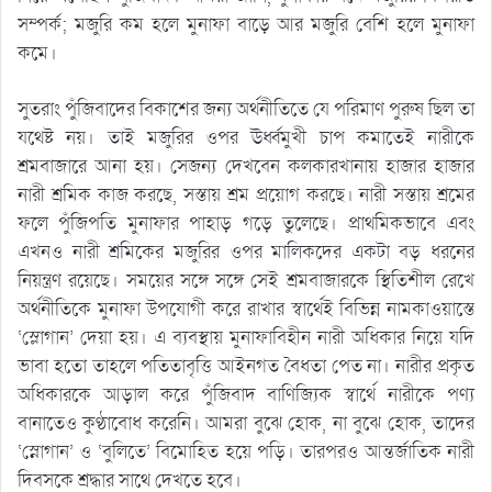
সম্পর্ক; মজুরি কম হলে মুনাফা বাড়ে আর মজুরি বেশি হলে মুনাফা
কমে।
সুতরাং পুঁজিবাদের বিকাশের জন্য অর্থনীতিতে যে পরিমাণ পুরুষ ছিল তা
যথেষ্ট নয়। তাই মজুরির ওপর ঊর্ধ্বমুখী চাপ কমাতেই নারীকে
শ্রমবাজারে আনা হয়। সেজন্য দেখবেন কলকারখানায় হাজার হাজার
নারী শ্রমিক কাজ করছে, সস্তায় শ্রম প্রয়োগ করছে। নারী সস্তায় শ্রমের
ফলে পুঁজিপতি মুনাফার পাহাড় গড়ে তুলেছে। প্রাথমিকভাবে এবং
এখনও নারী শ্রমিকের মজুরির ওপর মালিকদের একটা বড় ধরনের
নিয়ন্ত্রণ রয়েছে। সময়ের সঙ্গে সঙ্গে সেই শ্রমবাজারকে স্থিতিশীল রেখে
অর্থনীতিকে মুনাফা উপযোগী করে রাখার স্বার্থেই বিভিন্ন নামকাওয়াস্তে
‘স্লোগান’ দেয়া হয়। এ ব্যবস্থায় মুনাফাবিহীন নারী অধিকার নিয়ে যদি
ভাবা হতো তাহলে পতিতাবৃত্তি আইনগত বৈধতা পেত না। নারীর প্রকৃত
অধিকারকে আড়াল করে পুঁজিবাদ বাণিজ্যিক স্বার্থে নারীকে পণ্য
বানাতেও কুণ্ঠাবোধ করেনি। আমরা বুঝে হোক, না বুঝে হোক, তাদের
‘স্নোগান’ ও ‘বুলিতে’ বিমোহিত হয়ে পড়ি। তারপরও আন্তর্জাতিক নারী
দিবসকে শ্রদ্ধার সাথে দেখতে হবে।