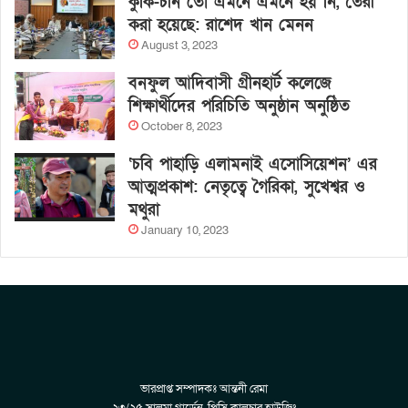
কুকি-চীন তো এমনে এমনে হয় নি, তৈরী
করা হয়েছে: রাশেদ খান মেনন
August 3, 2023
বনফুল আদিবাসী গ্রীনহার্ট কলেজে
শিক্ষার্থীদের পরিচিতি অনুষ্ঠান অনুষ্ঠিত
October 8, 2023
‘চবি পাহাড়ি এলামনাই এসোসিয়েশন’ এর
আত্মপ্রকাশ: নেতৃত্বে গৈরিকা, সুখেশ্বর ও
মথুরা
January 10, 2023
ভারপ্রাপ্ত সম্পাদকঃ আন্তনী রেমা