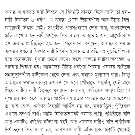
আমরা সাধারণত নারী দিবসে যে বিষয়টি সামনে নিয়ে আসি তা হল-
নারী নির্যাতন ও ধর্ষণ। এ অবস্থা থেকে উন্নয়নশীল আর উন্নত বিশ্ব,
কারোরই নিস্তার নেই। সংগৃহীত পরিসংখ্যানে দেখা যায়, বাংলাদেশে
প্রতি লাখে ৫ জন নারী ধর্ষণের শিকার হন; ভারতে ২ জন; আমেরিকায়
২৭ জন এবং ব্রিটেনে ২৯ জন। গবেষকরা বলছেন, আমাদের সমাজ
একজন ধর্ষণের শিকার নারী নির্দোষ হলেও তার প্রতি সহানুভূতিশীল না
হয়ে অনেকটাই ‘ঘৃণার’ চোখে দেখে। ফলে এক্ষেত্রে নারীরা অবহেলা ও
বঞ্চনার শিকার হন। আমাদের উচিত ধর্ষণের শিকার একজন নারীকে
সহানুভূতিশীল দৃষ্টিকোণ থেকে দেখা এবং যথাযথ মূল্যায়ন করা। কিন্তু
আমাদের সমাজ ব্যবস্থা এখনও সে স্তরে পৌঁছাতে পারেনি, যেই স্তরে
গিয়ে নারীরা নারী হিসেবে মূল্যায়ন করা নয়, নারীকেল মানুষ হিসেবে
মূল্যায়ন করা হবে। এছাড়া আইনি সহায়তার ক্ষেত্রেও রয়েছে অবহেলা।
তা যাই হোক, ধর্ষণের বিষয়টি আর্থিক নয় বরং মনস্তাত্ত্বিক; পুঁজিবাদ
এখানে সম্পূর্ণ ব্যর্থ। আমি নিশ্চিতভাবেই বলতে পারি, পৃথিবীতে যদি
আর একটিও ধর্ষণের ঘটনা না ঘটে, আর একজন নারীও যদি শারীরিক
নির্যাতনের শিকার না হন, তারপরও নারী অধিকারের প্রশ্নটি থেকেই