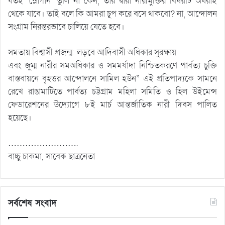
যতই ‘স্লোগান’ তুলি না কেন, তার দ্বারা নারীমুক্তির বিষয়টি অধরাই
থেকে যাবে। তাই বলে কি আমরা চুপ করে বসে থাকবো? না, আন্দোলন
সংগ্রাম নিরন্তরভাবে চালিয়ে যেতে হবে।
সমতায় বিশ্বাসী প্রজন্ম: লড়বে আদিবাসী অধিকার সুরক্ষায়
এবং জুম্ম নারীর সমঅধিকার ও সমমর্যাদা নিশ্চিতকরণে পার্বত্য চুক্তি
বাস্তবায়নে বৃহত্তর আন্দোলনে সামিল হউন” এই প্রতিপাদ্যকে সামনে
রেখে রাঙামাটিতে পার্বত্য চট্টগ্রাম মহিলা সমিতি ও হিল উইমেন্স
ফেডারেশনের উদ্যোগে ৮ই মার্চ আন্তর্জাতিক নারী দিবস পালিত
হয়েছে।
…………………….
বাচ্চু চাকমা, সাবেক ছাত্রনেতা
সর্বশেষ সংবাদ