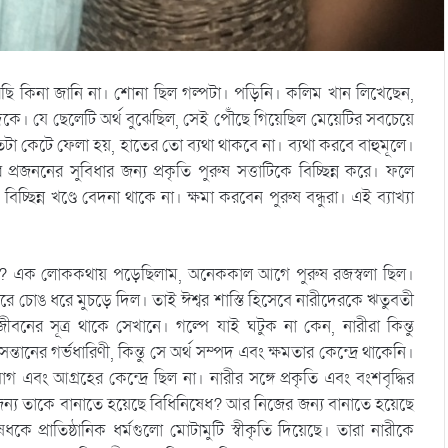
েছি কিনা জানি না। শোনা ছিল গল্পটা। পড়িনি। কলিম খান লিখেছেন,
 দিকে। যে ছেলেটি অর্থ বুঝেছিল, সেই পৌঁছে গিয়েছিল মেয়েটির সবচেয়ে
া কেটে ফেলা হয়, হাতের তো ব্যথা থাকবে না। ব্যথা করবে বাহুমূলে।
জননের সুবিধার জন্য প্রকৃতি পুরুষ সত্তাটিকে বিচ্ছিন্ন করে। ফলে
বিচ্ছিন্ন খণ্ডে বেদনা থাকে না। ক্ষমা করবেন পুরুষ বন্ধুরা। এই ব্যাখ্যা
ণে? এক লোককথায় পড়েছিলাম, অনেককাল আগে পুরুষ রজস্বলা ছিল।
ে চোঙ ধরে মুচড়ে দিল। তাই ঈশ্বর শাস্তি হিসেবে নারীদেরকে ঋতুবতী
বনের সূত্র থাকে সেখানে। গল্পে যাই ঘটুক না কেন, নারীরা কিন্তু
নের গর্ভধারিণী, কিন্তু সে অর্থ সম্পদ এবং ক্ষমতার কেন্দ্রে থাকেনি।
এবং আগ্রহের কেন্দ্রে ছিল না। নারীর সঙ্গে প্রকৃতি এবং বংশবৃদ্ধির
ন্য তাকে বানাতে হয়েছে বিধিনিষেধ? আর নিজের জন্য বানাতে হয়েছে
 প্রাতিষ্ঠানিক ধর্মগুলো মোটামুটি স্বীকৃতি দিয়েছে। তারা নারীকে