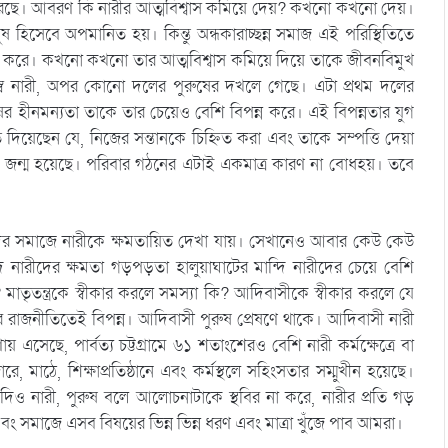
রেছে। আবরণ কি নারীর আত্মবিশ্বাস কমিয়ে দেয়? কখনো কখনো দেয়।
ষ হিসেবে অপমানিত হয়। কিন্তু অন্ধকারাচ্ছন্ন সমাজ এই পরিস্থিতিতে
 করে। কখনো কখনো তার আত্মবিশ্বাস কমিয়ে দিয়ে তাকে জীবনবিমুখ
স্ব নারী, অপর কোনো দলের পুরুষের দখলে গেছে। এটা প্রথম দলের
ষের হীনমন্যতা তাকে তার চেয়েও বেশি বিপন্ন করে। এই বিপন্নতার যুগ
দিয়েছেন যে, নিজের সন্তানকে চিহ্নিত করা এবং তাকে সম্পত্তি দেয়া
রথার জন্ম হয়েছে। পরিবার গঠনের এটাই একমাত্র কারণ না বোধহয়। তবে
মদের সমাজে নারীকে ক্ষমতায়িত দেখা যায়। সেখানেও আবার কেউ কেউ
ন্দি নারীদের ক্ষমতা গড়পড়তা হালুয়াঘাটের মান্দি নারীদের চেয়ে বেশি
মাতৃতন্ত্রকে স্বীকার করলে সমস্যা কি? আদিবাসীকে স্বীকার করলে যে
র রাজনীতিতেই বিপন্ন। আদিবাসী পুরুষ প্রেষণে থাকে। আদিবাসী নারী
এসেছে, পার্বত্য চট্টগ্রামে ৬১ শতাংশেরও বেশি নারী কর্মক্ষেত্রে বা
ে, মাঠে, শিক্ষাপ্রতিষ্ঠানে এবং কর্মস্থলে সহিংসতার সম্মুখীন হয়েছে।
িও নারী, পুরুষ বলে আলোচনাটাকে স্থবির না করে, নারীর প্রতি গড়
এবং সমাজে এসব বিষয়ের ভিন্ন ভিন্ন ধরণ এবং মাত্রা খুঁজে পাব আমরা।