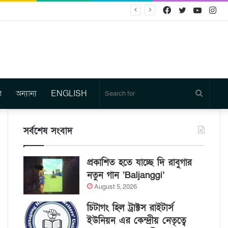
Facebook
Twitter
YouTu
In
র
অন্যান্য
ENGLISH
Search
for
সর্বশেষ সংবাদ
প্রকাশিত হতে যাচ্ছে দি রাবুগার
নতুন গান ‘Baljanggi’
August 5, 2026
চিটাগং হিল ট্রাক্টস রাইটার্স
ইউনিয়ন এর কেন্দ্রীয় নেতৃত্বে