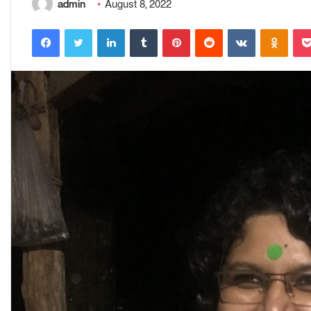
admin
August 8, 2022
Facebook
Twitter
LinkedIn
Tumblr
Pinterest
Reddit
VKontakte
Odnoklassniki