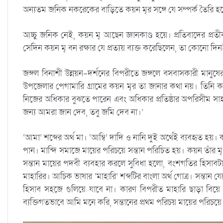
অন্যতম জনিক নকরেকের বাড়িতে কয়ন মৃর সঙ্গে যে সম্পর্ক তৈরি হ
আচ্চু জনিক নেই, কয়ন মৃ আছেন জ্ঞানকাণ্ড হয়ে। প্রতিবাদের প্
সেদিন কয়ন মৃ বন রক্ষার যে প্রত্যয় ব্যক্ত করেছিলেন, তা কোনো দ
জঙ্গল বিনাশী উন্নয়ন-দর্শনের বিপরীতে জঙ্গলে বসবাসকারী মানুষে
উপজেলার পেগামারি গ্রামের কয়ন মৃর তা জানার কথা নয়। তিনি কথা ব
নিজের অধিকার বুঝতে পারেন এবং অধিকার প্রতিষ্ঠার অপরিসীম স
জন্য আমরা জান দেব, তবু জমি দেব না।’
‘আমা’ শব্দের অর্থ মা। ‘আম্বি’ দাদি ও নানি দুই অর্থেই ব্যবহৃত হয়। 
পান। মান্দি সমাজে মায়ের পরিচয়ে সন্তান পরিচিত হয়। কয়ন তাঁর 
সন্তান মায়ের পদবী ব্যবহার করলে সুবিধা হলো, বংশগতির হিসাবটা 
মাহারির। আচিক ভাষার ‘মাহারি’ শব্দটির বাংলা অর্থ গোত্র। সন্তান
হিসাব সহজে গুলিয়ে যাবে না। কারণ বিপরীত মাহারি ছাড়া বিয়ে 
ব্যক্তিগতভাবে আমি মনে করি, সন্তানের প্রথম পরিচয় মায়ের পরিচয়