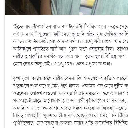
‘ইচ্ছে যার, উপায় ছিল না তার’—উদ্ধৃতিটা ঠিকঠাক মনে করতে পের
এই প্রেমপত্রটি স্কুলের একটি মেয়ে ছুঁড়ে দিয়েছিল যুবা প্রেমিকদের
কাছে। কথাটার অর্থ হলো, বেদনা নারীর। কারণ, শরীর থেকে যদি হাতট
আদিকালে প্রকৃতিতে নারী আর পুরুষ সত্তা একদেহে ছিল। তারপর প্র
নারীদেহ প্রকৃতির সমার্থক হয়ে রয়ে যায়। পুরুষ হলো বিচ্ছিন্ন অংশ। 
মেনে নেবার কিছু নেই। এ শুধু গল্প। এসব শুধু কথার কথা।
যুগে যুগে, কালে কালে নারীর বেদনা কি আসলেই প্রাকৃতিক কার
ঋতুকালে তারা বাঁশের চোঙ পরে থাকত। একদিন এক মেয়ে দুষ্টুমি কর
করলেন। লোকগল্পগুলো সবসময় বিজ্ঞানসম্মত না হলেও বাস্তব জী
সবসময়েই আছে আলোচনার কেন্দ্রে। নারী কৃষিকাজের আবিষ্কারক, সন্তা
অন্যদিকে এতো ক্ষমতাবান হয়েও পুরুষ কখনো আলোচনা, মনোযোগ 
নিবিড় যোগই কি পুরুষকে হীনমন্য করেছে? সে কারণেই কি নারীর জ
পৃথিবীজোড়া যোগাযোগের আসর? নারীর প্রতি আরোপিত বিধিনিষেধকে