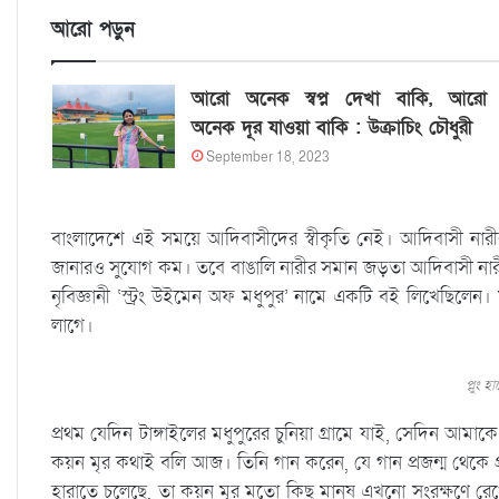
আরো পড়ুন
আরো অনেক স্বপ্ন দেখা বাকি, আরো
অনেক দূর যাওয়া বাকি : উক্রাচিং চৌধুরী
September 18, 2023
বাংলাদেশে এই সময়ে আদিবাসীদের স্বীকৃতি নেই। আদিবাসী নার
জানারও সুযোগ কম। তবে বাঙালি নারীর সমান জড়তা আদিবাসী না
নৃবিজ্ঞানী ‘স্ট্রং উইমেন অফ মধুপুর’ নামে একটি বই লিখেছিলেন
লাগে।
প্লুং 
প্রথম যেদিন টাঙ্গাইলের মধুপুরের চুনিয়া গ্রামে যাই, সেদিন আম
কয়ন মৃর কথাই বলি আজ। তিনি গান করেন, যে গান প্রজন্ম থেকে প্রজন
হারাতে চলেছে, তা কয়ন মৃর মতো কিছু মানুষ এখনো সংরক্ষণে র