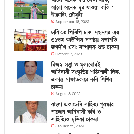
আরো অনেক স্বপ্ন দেখা বাকি,
আরো অনেক দূর যাওয়া বাকি :
উক্রাচিং চৌধুরী
September 18, 2023
ঢাবি’তে পিসিপি ঢাকা মহানগর এর
৩১তম কাউন্সিল সম্পন্নঃ সভাপতি
জগদীশ এবং সম্পাদক শুভ চাকমা
October 7, 2023
নিজস্ব সত্ত্বা ও মূল্যবোধই
আদিবাসী সংস্কৃতির শক্তিশালী দিক:
একান্ত সাক্ষাতকারে কবি শিশির
চাকমা
August 8, 2023
বাংলা একাডেমি সাহিত্য পুরস্কার
পাচ্ছেন আদিবাসী কবি ও
সাহিত্যিক মৃত্তিকা চাকমা
January 25, 2024