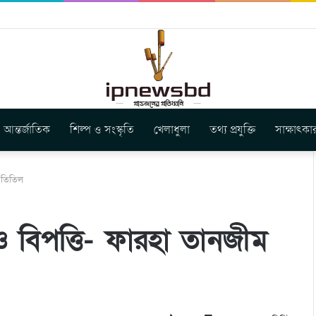
ার নতুন গান ‘Baljanggi’
আন্তর্জাতিক
শিল্প ও সংস্কৃতি
খেলাধুলা
তথ্য প্রযুক্তি
সাক্ষাৎকা
ম তিতিল
ি ও বিপত্তি- ফারহা তানজীম