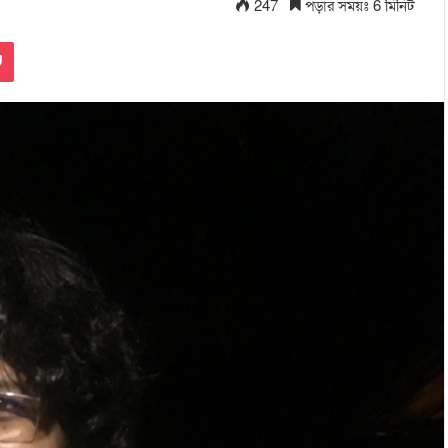
247
পড়ার সময়ঃ 6 মিনিট
Pocket