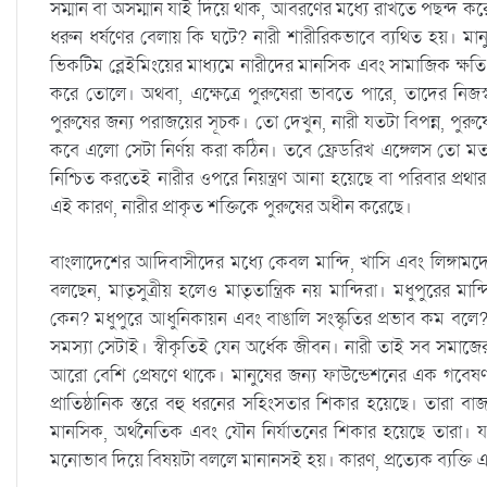
সম্মান বা অসম্মান যাই দিয়ে থাক, আবরণের মধ্যে রাখতে পছন্দ ক
ধরুন ধর্ষণের বেলায় কি ঘটে? নারী শারীরিকভাবে ব্যথিত হয়। মানু
ভিকটিম ব্লেইমিংয়ের মাধ্যমে নারীদের মানসিক এবং সামাজিক ক্ষতি
করে তোলে। অথবা, এক্ষেত্রে পুরুষেরা ভাবতে পারে, তাদের নিজ
পুরুষের জন্য পরাজয়ের সূচক। তো দেখুন, নারী যতটা বিপন্ন, পুরু
কবে এলো সেটা নির্ণয় করা কঠিন। তবে ফ্রেডরিখ এঙ্গেলস তো মত 
নিশ্চিত করতেই নারীর ওপরে নিয়ন্ত্রণ আনা হয়েছে বা পরিবার প্
এই কারণ, নারীর প্রাকৃত শক্তিকে পুরুষের অধীন করেছে।
বাংলাদেশের আদিবাসীদের মধ্যে কেবল মান্দি, খাসি এবং লিঙ্গা
বলছেন, মাতৃসুত্রীয় হলেও মাতৃতান্ত্রিক নয় মান্দিরা। মধুপুরের মা
কেন? মধুপুরে আধুনিকায়ন এবং বাঙালি সংস্কৃতির প্রভাব কম বলে? 
সমস্যা সেটাই। স্বীকৃতিই যেন অর্ধেক জীবন। নারী তাই সব সমাজে
আরো বেশি প্রেষণে থাকে। মানুষের জন্য ফাউন্ডেশনের এক গবেষণায় 
প্রাতিষ্ঠানিক স্তরে বহু ধরনের সহিংসতার শিকার হয়েছে। তারা বাজার
মানসিক, অর্থনৈতিক এবং যৌন নির্যাতনের শিকার হয়েছে তারা। যদ
মনোভাব দিয়ে বিষয়টা বললে মানানসই হয়। কারণ, প্রত্যেক ব্যক্তি 