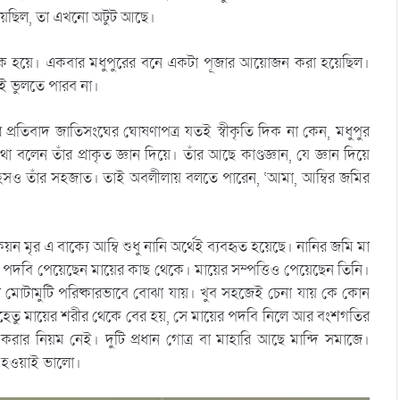
য়েছিল, তা এখনো অটুট আছে।
রতীক হয়ে। একবার মধুপুরের বনে একটা পূজার আয়োজন করা হয়েছিল।
িনই ভুলতে পারব না।
র প্রতিবাদ জাতিসংঘের ঘোষণাপত্র যতই স্বীকৃতি দিক না কেন, মধুপুর
লেন তাঁর প্রাকৃত জ্ঞান দিয়ে। তাঁর আছে কাণ্ডজ্ঞান, যে জ্ঞান দিয়ে
াহসও তাঁর সহজাত। তাই অবলীলায় বলতে পারেন, ‘আমা, আম্বির জমির
কয়ন মৃর এ বাক্যে আম্বি শুধু নানি অর্থেই ব্যবহৃত হয়েছে। নানির জমি মা
মৃ পদবি পেয়েছেন মায়ের কাছ থেকে। মায়ের সম্পত্তিও পেয়েছেন তিনি।
মোটামুটি পরিষ্কারভাবে বোঝা যায়। খুব সহজেই চেনা যায় কে কোন
 যেহেতু মায়ের শরীর থেকে বের হয়, সে মায়ের পদবি নিলে আর বংশগতির
করার নিয়ম নেই। দুটি প্রধান গোত্র বা মাহারি আছে মান্দি সমাজে।
ে হওয়াই ভালো।