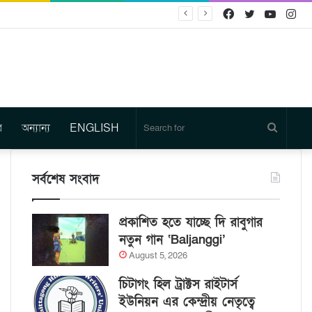
Facebook
Twitter
YouTu
In
র
অন্যান্য
ENGLISH
Search
for
সর্বশেষ সংবাদ
প্রকাশিত হতে যাচ্ছে দি রাবুগার
নতুন গান ‘Baljanggi’
August 5, 2026
চিটাগং হিল ট্রাক্টস রাইটার্স
ইউনিয়ন এর কেন্দ্রীয় নেতৃত্বে