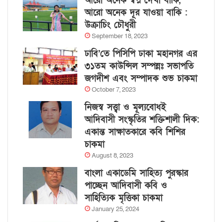
আরো অনেক স্বপ্ন দেখা বাকি,
আরো অনেক দূর যাওয়া বাকি :
উক্রাচিং চৌধুরী
September 18, 2023
ঢাবি’তে পিসিপি ঢাকা মহানগর এর
৩১তম কাউন্সিল সম্পন্নঃ সভাপতি
জগদীশ এবং সম্পাদক শুভ চাকমা
October 7, 2023
নিজস্ব সত্ত্বা ও মূল্যবোধই
আদিবাসী সংস্কৃতির শক্তিশালী দিক:
একান্ত সাক্ষাতকারে কবি শিশির
চাকমা
August 8, 2023
বাংলা একাডেমি সাহিত্য পুরস্কার
পাচ্ছেন আদিবাসী কবি ও
সাহিত্যিক মৃত্তিকা চাকমা
January 25, 2024