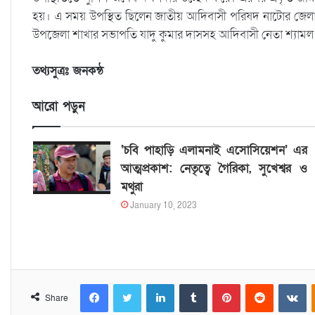
হয়। এ সময় উপস্থিত ছিলেন জাতীয় আদিবাসী পরিষদ নাটোর জেলা 
উপজেলা শাখার সভাপতি যাদু কুমার দাসসহ আদিবাসী নেতা শ্যামল ল
তথ্যসুত্রঃ জনকন্ঠ
আরো পড়ুন
‘চবি পাহাড়ি এলামনাই এসোসিয়েশন’ এর
আত্মপ্রকাশ: নেতৃত্বে গৈরিকা, সুখেশ্বর ও
মথুরা
January 10, 2023
Facebook
Twitter
LinkedIn
Tumblr
Pinterest
Reddit
VKontakte
Share