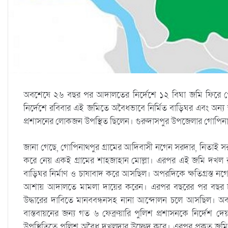
অবশেষে ২৬ বছর পর আদালতের নির্দেশে ১২ বিঘা জমি ফিরে প
নির্দেশে রবিবার এই জমিতে অবৈধভাবে নির্মিত বাড়িঘর এবং অন্য 
প্রশাসনের লোকজন উপস্থিত ছিলেন। গুরুদাসপুর উপজেলার গোপিনাথ
জানা গেছে, গোপিনাথপুর গ্রামের আদিবাসী নগেন সরদার, নিতাই স
করে নেয় একই গ্রামের শাহজাহান মোল্লা। এরপর এই জমি দখল রাখ
বাড়িঘর নির্মাণ ও চাষাবাদ করে আসছিল। অপরদিকে ক্ষতিগ্রস্ত 
আশায় আদালতে মামলা দায়ের করেন। এরপর বছরের পর বছর চ
উদ্ধারের দাবিতে মানববন্ধনসহ নানা আন্দোলন চলে আসছিল। অবশ
বাস্তবায়নের জন্য গত ৬ ফেব্রুয়ারি পুলিশ প্রশাসনকে নির্দ
উপস্থিতিতে পুলিশ অবৈধ দখলদার উচ্ছেদ করে। এরপর প্রকৃত জম