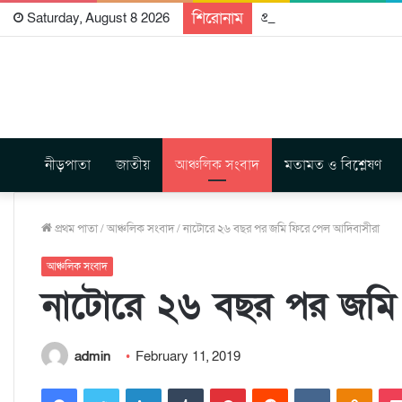
শিরোনাম
প্রকাশিত হতে যাচ্ছে দি রা
Saturday, August 8 2026
নীড়পাতা
জাতীয়
আঞ্চলিক সংবাদ
মতামত ও বিশ্লেষণ
প্রথম পাতা
/
আঞ্চলিক সংবাদ
/
নাটোরে ২৬ বছর পর জমি ফিরে পেল আদিবাসীরা
আঞ্চলিক সংবাদ
নাটোরে ২৬ বছর পর জমি
admin
February 11, 2019
Facebook
Twitter
LinkedIn
Tumblr
Pinterest
Reddit
VKontakte
Odnoklassniki