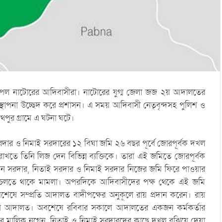
েল নাটোরের আদিবাসীরা। নাটোরের যুগ্ম জেলা জজ ২য় আদালতের
স্থাপনা উচ্ছেদ করে প্রশাসন। এ সময় আদিবাসী নেতৃবৃন্দসহ পুলিশ ও
পুর গ্রামে এ ঘটনা ঘটে।
রদার ও নিমাই সরদারের ১২ বিঘা জমি ২৬ বছর পূর্বে জোরপূর্বক দখল
তে তিনি লিজ দেন বিভিন্ন ব্যক্তিকে। তারা এই জমিতে জোরপূর্বক
নগেন সরদার, নিতাই সরদার ও নিমাই সরদার নিজের জমি ফিরে পাওয়ার
লতে থাকে মামলা। অপরদিকে আদিবাসীদের পক্ষ থেকে এই জমি
েষে সম্প্রতি আদালত বাদীপক্ষের অনুকূলে রায় প্রদান করেন। রায়
েশ দেয় আদালত। অবশেষে রবিবার সকালে আদালতের একজন কর্মকর্তার
ির মালিক নগেন, নিতাই ও নিমাই সরদারদের কাছে দখল বুঝিয়ে দেয়া