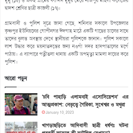
মুর্মু (১৫) ও একই গ্রামের ফান্সিস মুর্মুর মেয়ে নজিপুর মহিলা কলেজের
দ্বাদশ শ্রেণির ছাত্রী কাজলী (১৭)।
গ্রামবাসী ও পুলিশ সূত্রে জানা গেছে, শনিবার সকালে উপজেলার
কৃঞ্চপুর ইউনিয়নের গোপীনগর ঈদগাহ মাঠে একটি গাছের ডালের সাথে
তাদের ঝুলন্ত অবস্থায় দেখে স্থানীয়রা পুলিশকে জানান। পুলিশ সকালে
লাশ উদ্ধার করে ময়নাতদন্তের জন্য নওগাঁ সদর হাসপাতালের মর্গে
পাঠায়। এ ব্যাপারে পত্নীতলা থানায় একটি অপমৃত্যু মামলা দায়ের করে
পুলিশ।
আরো পড়ুন
‘চবি পাহাড়ি এলামনাই এসোসিয়েশন’ এর
আত্মপ্রকাশ: নেতৃত্বে গৈরিকা, সুখেশ্বর ও মথুরা
January 10, 2023
খাগড়াছড়িতে আদিবাসী ছাত্রী ধর্ষণঃ ঘটনা