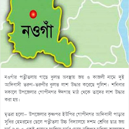
নওগাঁর পত্নীতলায় গাছে ঝুলন্ত অবস্থায় জয় ও কাজলী নামে দুই
আদিবাসী তরুণ-তরুণীর ঝুলন্ত লাশ উদ্ধার করেছে পুলিশ। শনিবার
সকালে উপজেলার গোপীনগর ঈদগাহ মাঠ থেকে তাদের লাশ উদ্ধার
করা হয়।
মৃতরা হলো— উপজেলার কৃঞ্চপর ইউপির গোপীনগর আদিবাসী পাড়ার
সুধির হেমরমের ছেলে পত্নীতলা উচ্চ বিদ্যালয়ে দশম শ্রেণির ছাত্র জয়