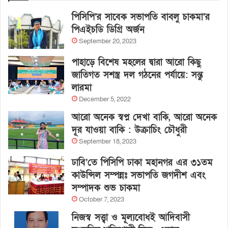
পিসিপি’র সাবেক সভাপতি বাবলু চাকমা’র
পিএইচডি ডিগ্রি অর্জন
September 20, 2023
পাহাড়ে বিশেষ মহলের দ্বারা আরো কিছু
জাতিগত সশস্ত্র দল গঠনের পর্যায়ে: সন্তু
লারমা
December 5, 2022
আরো অনেক স্বপ্ন দেখা বাকি, আরো অনেক
দূর যাওয়া বাকি : উক্রাচিং চৌধুরী
September 18, 2023
ঢাবি’তে পিসিপি ঢাকা মহানগর এর ৩১তম
কাউন্সিল সম্পন্নঃ সভাপতি জগদীশ এবং
সম্পাদক শুভ চাকমা
October 7, 2023
নিজস্ব সত্ত্বা ও মূল্যবোধই আদিবাসী