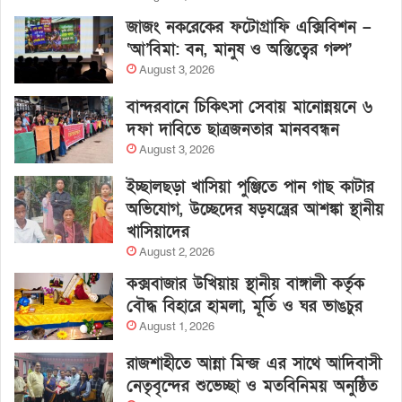
জাজং নকরেকের ফটোগ্রাফি এক্সিবিশন –
‘আ’বিমা: বন, মানুষ ও অস্তিত্বের গল্প’
August 3, 2026
বান্দরবানে চিকিৎসা সেবায় মানোন্নয়নে ৬
দফা দাবিতে ছাত্রজনতার মানববন্ধন
August 3, 2026
ইচ্ছালছড়া খাসিয়া পুঞ্জিতে পান গাছ কাটার
অভিযোগ, উচ্ছেদের ষড়যন্ত্রের আশঙ্কা স্থানীয়
খাসিয়াদের
August 2, 2026
কক্সবাজার উখিয়ায় স্থানীয় বাঙ্গালী কর্তৃক
বৌদ্ধ বিহারে হামলা, মূর্তি ও ঘর ভাঙচুর
August 1, 2026
রাজশাহীতে আন্না মিন্জ এর সাথে আদিবাসী
নেতৃবৃন্দের শুভেচ্ছা ও মতবিনিময় অনুষ্ঠিত