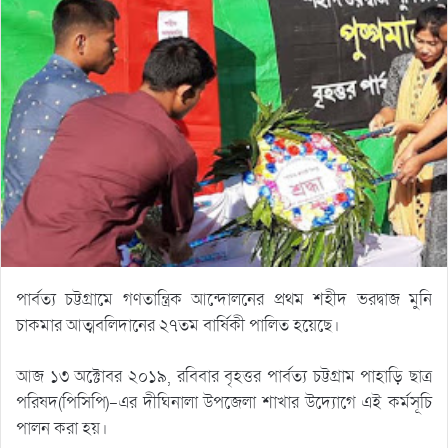
পার্বত্য চট্টগ্রামে গণতান্ত্রিক আন্দোলনের প্রথম শহীদ ভরদ্বাজ মুনি
চাকমার আত্মবলিদানের ২৭তম বার্ষিকী পালিত হয়েছে।
আজ ১৩ অক্টোবর ২০১৯, রবিবার বৃহত্তর পার্বত্য চট্টগ্রাম পাহাড়ি ছাত্র
পরিষদ(পিসিপি)-এর দীঘিনালা উপজেলা শাখার উদ্যোগে এই কর্মসূচি
পালন করা হয়।