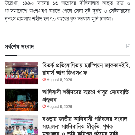
উল্লেখ্য, ১৯৯২ সালের ১৩ অক্টোবর দীঘিনালায় আহুত ছাত্র ও
গণসমাবেশে অংশগ্রহণ করতে গেলে সেনা সৃষ্ট দুর্বৃত্ত ও সেটলারদের
নৃশংস হামলায় শহীদ হন ৭০ বছরের বৃদ্ধ ভরদ্বাজ মুনি চাকমা।
সর্বশেষ সংবাদ
বিতর্ক প্রতিযোগিতায় চ্যাম্পিয়ন জাককানইবি,
রানার্স আপ জিএসএফ
August 8, 2026
আদিবাসী শহীদদের স্মরণে গাসুর মোমবাতি
প্রজ্বলন
August 8, 2026
বগুড়ায় জাতীয় আদিবাসী পরিষদের সংবাদ
সম্মেলন: সাংবিধানিক স্বীকৃতি, পৃথক
মন্ত্রণালয় ও ভূমি কমিশন গঠনের দাবি