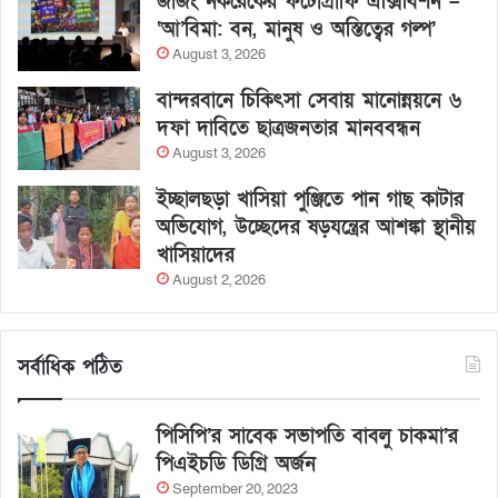
জাজং নকরেকের ফটোগ্রাফি এক্সিবিশন –
‘আ’বিমা: বন, মানুষ ও অস্তিত্বের গল্প’
August 3, 2026
বান্দরবানে চিকিৎসা সেবায় মানোন্নয়নে ৬
দফা দাবিতে ছাত্রজনতার মানববন্ধন
August 3, 2026
ইচ্ছালছড়া খাসিয়া পুঞ্জিতে পান গাছ কাটার
অভিযোগ, উচ্ছেদের ষড়যন্ত্রের আশঙ্কা স্থানীয়
খাসিয়াদের
August 2, 2026
সর্বাধিক পঠিত
পিসিপি’র সাবেক সভাপতি বাবলু চাকমা’র
পিএইচডি ডিগ্রি অর্জন
September 20, 2023