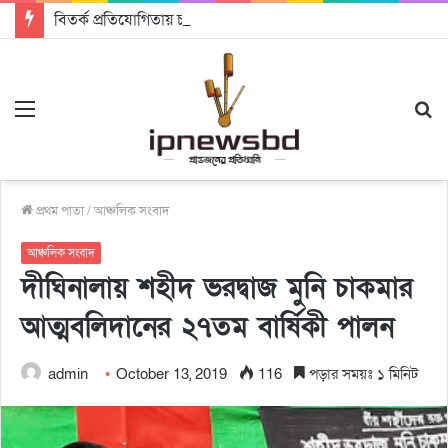
বিতর্ক প্রতিযোগিতায় চ্যাম্পিয়ন জাককানইবি, রানার্স আপ জিএসএফ
Menu
S
fo
প্রথম পাতা
/
আঞ্চলিক সংবাদ
আঞ্চলিক সংবাদ
দীঘিনালায় শহীদ ভরদ্বাজ মুনি চাকমার
আত্মবলিদানের ২৭তম বার্ষিকী পালন
admin
October 13, 2019
116
পড়ার সময়ঃ ১ মিনিট