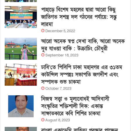
পাহাড়ে বিশেষ মহলের দ্বারা আরো কিছু
জাতিগত সশস্ত্র দল গঠনের পর্যায়ে: সন্তু
লারমা
December 5, 2022
আরো অনেক স্বপ্ন দেখা বাকি, আরো অনেক
দূর যাওয়া বাকি : উক্রাচিং চৌধুরী
September 18, 2023
ঢাবি’তে পিসিপি ঢাকা মহানগর এর ৩১তম
কাউন্সিল সম্পন্নঃ সভাপতি জগদীশ এবং
সম্পাদক শুভ চাকমা
October 7, 2023
নিজস্ব সত্ত্বা ও মূল্যবোধই আদিবাসী
সংস্কৃতির শক্তিশালী দিক: একান্ত
সাক্ষাতকারে কবি শিশির চাকমা
August 8, 2023
বাংলা একাডেমি সাহিত্য পুরস্কার পাচ্ছেন