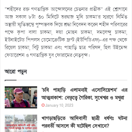
“শহীদের রক্ত গণতান্ত্রিক আন্দোলনের চেতনার প্রতীক” এই শ্লোগানে
আজ সকাল ৮টা ৩০ মিনিটে ভরদ্বাজ মুনি চাকমা’র স্মরণে নির্মিত
অস্থায়ী স্মৃতিস্তম্ভে পুষ্পস্তবক দিয়ে শ্রদ্ধা নিবেদন করেন শহীদ পরিবারের
পক্ষে কৃপা বালা চাকমা, দয়া মোহন চাকমা, সমলেন্দু চাকমা,
ইউনাইটেড পিপলস ডেমোক্রেটিক ফ্রন্ট (ইউপিডিএফ)-এর পক্ষ থেকে
রিয়েল চা্কমা, বিটু চাকমা এবং পাহাড়ি ছাত্র পরিষদ, হিল উইমেন্স
ফেডারেশন ও গণতান্ত্রিক যুব ফোরামের নেতৃবৃন্দ।
আরো পড়ুন
‘চবি পাহাড়ি এলামনাই এসোসিয়েশন’ এর
আত্মপ্রকাশ: নেতৃত্বে গৈরিকা, সুখেশ্বর ও মথুরা
January 10, 2023
খাগড়াছড়িতে আদিবাসী ছাত্রী ধর্ষণঃ ঘটনা
পরবর্তী আসলে কী ঘটেছিল সেখানে?