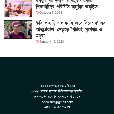
বনফুল আদিবাসী গ্রীনহার্ট কলেজে
শিক্ষার্থীদের পরিচিতি অনুষ্ঠান অনুষ্ঠিত
October 8, 2023
‘চবি পাহাড়ি এলামনাই এসোসিয়েশন’ এর
আত্মপ্রকাশ: নেতৃত্বে গৈরিকা, সুখেশ্বর ও
মথুরা
January 10, 2023
ভারপ্রাপ্ত সম্পাদকঃ আন্তনী রেমা
২৩/২৫ সালমা গার্ডেন, পিসি কালচার হাউজিং
শেখেরটেক-৪, মোহাম্মদপুর, ঢাকা-১২০৭
ipnewsbd@gmail.com
+880 1931073213