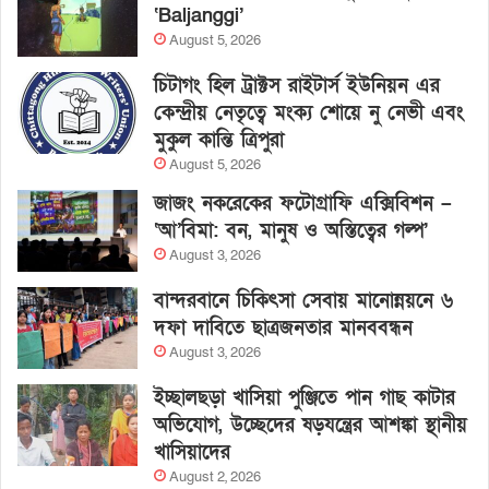
‘Baljanggi’
August 5, 2026
চিটাগং হিল ট্রাক্টস রাইটার্স ইউনিয়ন এর
কেন্দ্রীয় নেতৃত্বে মংক্য শোয়ে নু নেভী এবং
মুকুল কান্তি ত্রিপুরা
August 5, 2026
জাজং নকরেকের ফটোগ্রাফি এক্সিবিশন –
‘আ’বিমা: বন, মানুষ ও অস্তিত্বের গল্প’
August 3, 2026
বান্দরবানে চিকিৎসা সেবায় মানোন্নয়নে ৬
দফা দাবিতে ছাত্রজনতার মানববন্ধন
August 3, 2026
ইচ্ছালছড়া খাসিয়া পুঞ্জিতে পান গাছ কাটার
অভিযোগ, উচ্ছেদের ষড়যন্ত্রের আশঙ্কা স্থানীয়
খাসিয়াদের
August 2, 2026