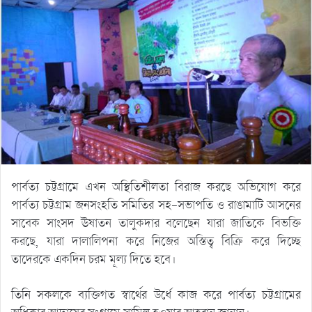
পার্বত্য চট্টগ্রামে এখন অস্থিতিশীলতা বিরাজ করছে অভিযোগ করে
পার্বত্য চট্টগ্রাম জনসংহতি সমিতির সহ-সভাপতি ও রাঙামাটি আসনের
সাবেক সাংসদ ঊষাতন তালুকদার বলেছেন যারা জাতিকে বিভক্তি
করছে, যারা দালালিপনা করে নিজের অস্তিত্ব বিক্রি করে দিচ্ছে
তাদেরকে একদিন চরম মূল্য দিতে হবে।
তিনি সকলকে ব্যক্তিগত স্বার্থের উর্ধে কাজ করে পার্বত্য চট্টগ্রামের