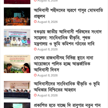
August 8, 2026
আদিবাসী শহীদদের স্মরণে গাসুর মোমবাতি
প্রজ্বলন
August 8, 2026
বগুড়ায় জাতীয় আদিবাসী পরিষদের সংবাদ
সম্মেলন: সাংবিধানিক স্বীকৃতি, পৃথক
মন্ত্রণালয় ও ভূমি কমিশন গঠনের দাবি
August 8, 2026
দেশের রাজধানীসহ বিভিন্ন স্থানে নানা
আয়োজনে পালিত হচ্ছে আন্তর্জাতিক
আদিবাসী দিবস
August 8, 2026
আদিবাসীদের সাংবিধানিক স্বীকৃতি ও ভূমি
অধিকার নিশ্চিতের আহ্বান
August 6, 2026
প্রকাশিত হতে যাচ্ছে দি রাবুগার নতুন গান