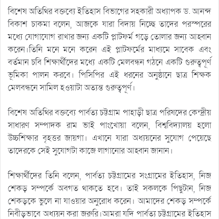
বিশেষ অতিথির বক্তব্যে ইতিহাস বিভাগের সহকারী অধ্যাপক ড. আনন্দ
বিকাশ চাকমা বলেন, আজকে যারা বিদায় নিচ্ছে তাদের পরস্পরের
মধ্যে যোগাযোগ রাখার জন্য একটি প্লাটফর্ম গড়ে তোলার জন্য আহ্বান
করেন।তিনি মনে মনে করেন এই প্লাটফর্মের মাধ্যমে সাবেক এবং
বর্তমান চবি শিক্ষার্থীদের মধ্যে একটি মেলবন্ধন গঠনে একটি গুরুত্বপূর্ণ
ভূমিকা পালন করবে। পিসিপির এই ধরনের অনুষ্ঠানে ছাত্র শিক্ষক
মেলবন্ধনে সামিল হওয়াটা অত্যন্ত গুরুত্বপূর্ণ।
বিশেষ অতিথির বক্তব্যে পার্বত্য চট্টগ্রাম পাহাড়ী ছাত্র পরিষদের কেন্দ্রীয়
সাধারণ সম্পাদক রাম ভাই পাংখোয়া বলেন, বিশ্ববিদ্যালয় হলো
উচ্চশিক্ষার বৃহত্তর জায়গা। এখানে যারা অধ্যয়নের সুযোগ পেয়েছে
তাদেরকে সেই সুযোগটা কাজে লাগানোর আহ্বান জানান।
শিক্ষার্থীদের তিনি বলেন, পার্বত্য চট্টগ্রামের সংগ্রামের ইতিহাস, নিজ
শেকড় সম্পর্কে অবগত থাকতে হবে। তাই সকলকে পিছুটান, নিজ
শেকড়কে ভুলে না যাওয়ার অনুরোধ করেন। আমাদের শেকড় সম্পর্কে
নিবীড়ভাবে অধ্যয়ন করা জরুরি।আমরা যদি পার্বত্য চট্টগ্রামের ইতিহাস