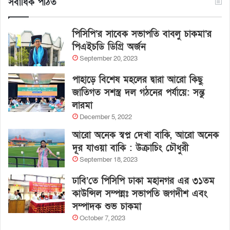
সর্বাধিক পঠিত
পিসিপি’র সাবেক সভাপতি বাবলু চাকমা’র
পিএইচডি ডিগ্রি অর্জন
September 20, 2023
পাহাড়ে বিশেষ মহলের দ্বারা আরো কিছু
জাতিগত সশস্ত্র দল গঠনের পর্যায়ে: সন্তু
লারমা
December 5, 2022
আরো অনেক স্বপ্ন দেখা বাকি, আরো অনেক
দূর যাওয়া বাকি : উক্রাচিং চৌধুরী
September 18, 2023
ঢাবি’তে পিসিপি ঢাকা মহানগর এর ৩১তম
কাউন্সিল সম্পন্নঃ সভাপতি জগদীশ এবং
সম্পাদক শুভ চাকমা
October 7, 2023