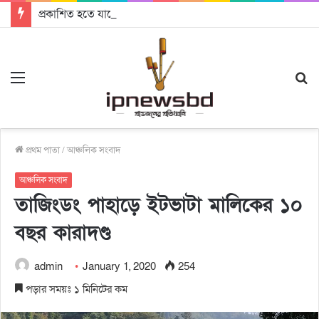
প্রকাশিত হতে যাচ্ছে দি রাবুগার নতুন গান ‘Baljanggi’
Menu
S
fo
প্রথম পাতা
/
আঞ্চলিক সংবাদ
আঞ্চলিক সংবাদ
তাজিংডং পাহাড়ে ইটভাটা মালিকের ১০
বছর কারাদণ্ড
admin
January 1, 2020
254
পড়ার সময়ঃ ১ মিনিটের কম