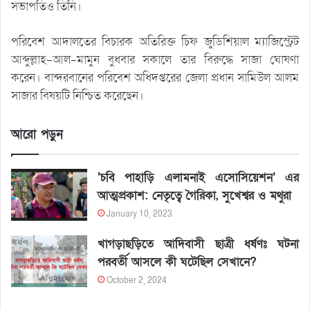
সভাপতিও তিনি।
পরিবেশ আদালতের বিচারক অতিরিক্ত চিফ জুডিশিয়াল ম্যাজিস্ট্রেট
আব্দুল্লাহ-আল-মামুন বুধবার সকালে তার বিরুদ্ধে সাজা ঘোষণা
করেন। বান্দরবানের পরিবেশ অধিদপ্তরের জেলা প্রধান সামিউল আলম
সাজার বিষয়টি নিশ্চিত করেছেন।
আরো পড়ুন
‘চবি পাহাড়ি এলামনাই এসোসিয়েশন’ এর
আত্মপ্রকাশ: নেতৃত্বে গৈরিকা, সুখেশ্বর ও মথুরা
January 10, 2023
খাগড়াছড়িতে আদিবাসী ছাত্রী ধর্ষণঃ ঘটনা
পরবর্তী আসলে কী ঘটেছিল সেখানে?
October 2, 2024