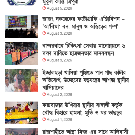
মুকুল কান্তি ত্রিপুরা
August 5, 2026
জাজং নকরেকের ফটোগ্রাফি এক্সিবিশন –
‘আ’বিমা: বন, মানুষ ও অস্তিত্বের গল্প’
August 3, 2026
বান্দরবানে চিকিৎসা সেবায় মানোন্নয়নে ৬
দফা দাবিতে ছাত্রজনতার মানববন্ধন
August 3, 2026
ইচ্ছালছড়া খাসিয়া পুঞ্জিতে পান গাছ কাটার
অভিযোগ, উচ্ছেদের ষড়যন্ত্রের আশঙ্কা স্থানীয়
খাসিয়াদের
August 2, 2026
কক্সবাজার উখিয়ায় স্থানীয় বাঙ্গালী কর্তৃক
বৌদ্ধ বিহারে হামলা, মূর্তি ও ঘর ভাঙচুর
August 1, 2026
রাজশাহীতে আন্না মিন্জ এর সাথে আদিবাসী