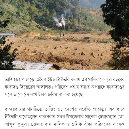
তাজিংডং পাহাড়ে অবৈধ ইটভাটা তৈরি করায় এর মালিককে ১০ বছরের
কারাদণ্ড দিয়েছেন আদালত। পরিবেশ ধ্বংস করার অপরাধে কারাদণ্ডের
সঙ্গে তাকে ১৭ লাখ টাকা জরিমানা করা হয়েছে।
বান্দরবানের থানচিতে তাজিং ডং দেশের সর্বোচ্চ পাহাড়। এর ধারে
ইটভাটা করেছিলেন বান্দরবান সদর উপজেলার সাবেক চেয়ারম্যান মো.
আব্দুল কুদ্দুস। জেলার বাস মালিক ও শ্রমিক ঐক্য পরিষদের সাবেক