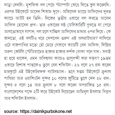
সাড়া দেননি। মুশফিক বল পেয়ে স্ট্যাম্পটা ভেঙে দিতে ভুল করেননি।
এরপর উইকেটে আসেন শিভাম দুবে। অভিষেক ম্যাচে আফিফের দুরন্ত
ক্যাচে আউট হন তিনি। নিজের তৃতীয় ওভারে বল করতে আসেন
আফিফ হোসেন ধ্রুব। তার ওভারের ষষ্ঠ ডেলিভারিটি বুঝতে না পেরে
আলতোভাবে লাগান, বল চলে যাচ্ছিল আফিফের মাথার ওপর দিয়ে। কে
জানতো, এই বলটিও ধরে ফেলবেন তরুণ এই অলরাউন্ডার? লাফিয়ে
ওঠে বাজপাখির মতো ছোঁ মেরে যেভাবে ক্যাচটি নেন আফিফ, দিল্লির
অরুণ জেটলি স্টেডিয়ামের হাজার হাজার দর্শক বোকা বনে যান। সবাই
হা হয়ে থাকেন, এমন অবিশ্বাস্য ক্যাচও তালুবন্দী করা সম্ভব? ১৯তম
ওভারে রিশাভ পান্তকেও তুলে নেন শফিউল। ২৬ বলে ২৭ রান করেন
মারকুটে এই উইকেটরক্ষক ব্যাটসম্যান। তবে সপ্তম উইকেটে ক্রুনাল
পান্ডিয়া আর ওয়াশিংটন সুন্দর ১০ বলের জুটিতে তুলে দেন ২৮ রান।
সুন্দর ৫ বলে ১৪ আর ক্রুনাল ৮ বলে করেন অপরাজিত ১৫ রান।
বাংলাদেশের পক্ষে ২টি করে উইকেট নিয়েছেন আমিনুল ইসলাম বিপ্লব
আর শফিউল ইসলাম।
source: https://dainikpurbokone.net