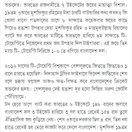
ভক্তদের। ভারতের রাজধানীতে ৭ উইকেটের জয়ের মাহাত্ম্য বিশাল।
১৯তম ওভারে মুশফিকুর রহিমের টানা চারটি বাউন্ডারির কথা কখনও কি
ভোলা যাবে! গতকালের আগে ৮ সাক্ষাতে কয়েকবার জয়ের কাছে
গিয়েও হতাশা উপহার দেয়া মুশফিকুর রহিম ও মাহমুদউল্লাহ রিয়াদের
ব্যাটে ভর করে ভারতের মাটিতে ভারতকে হারিয়ে ৯ম সাক্ষাতে টি-
টোয়েন্টিতে নিজেদের প্রথম জয় উপহার দিল টাইগাররা। এই জয়ে তিন
ম্যাচ টি- টোয়েন্টি সিরিজে ১-০ তে এগিয়ে বাংলাদেশ দল।
২০১৬ সালের টি-টোয়েন্টি বিশ্বকাপে বেঙ্গালুরুতে জিততে জিততেও ১
রানে হারতে হয়েছিল। নিদাহাস ট্রফির ফাইনালে দিনেশ কার্তিকের শেষ
বলে ছক্কায় স্বপ্নভঙ্গ আজও ক্ষত-বিক্ষত করে বাংলাদেশের ক্রিকেট
ভক্তদের হৃদয়। বেঙ্গালুরুর সেই হতাশা দূর হলো দিল্লির অরুণ জেটলি
স্টেডিয়ামে।
টস হেরে আগে ব্যাট করা ভারতের ৬ উইকেটে ১৪৮ রানের জবাবে
বাংলাদেশ দল ৩ উইকেট হারিয়ে ৩ বল হাতে রেখেই ১৫৪ রান তুলে
ঐতিহাসিক জয় কুড়িয়ে নেয়। শেষ ওভারে দরকার ছিল ৪ রান, তিন বল
হাতে রেখেই ছয় মেরে কাজটা করে ফেলে বাংলাদেশ। মুশফিক ১৯তম