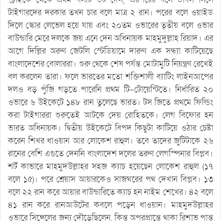
টাইগারদের দরকার তখন চার বলে মাত্র ২ রান। পরের বলে ওয়াইড
দিলে স্কোর লেভেল হয়ে যায় এবং ২০তম ওভারের তৃতীয় বলে ওভার
বাউন্ডারি মেরে দলকে জয় এনে দেন অধিনায়ক মাহমুদুল্লাহ রিয়াদ। এর
আগে দিল্লির অরুণ জেটলি স্টেডিয়ামে দারুণ এক সন্ধ্যা কাটিয়েছে
বাংলাদেশের বোলাররা। শুরু থেকে শেষ পর্যন্ত মোটামুটি নিয়ন্ত্রণ রেখেই
বল করলেন তারা। ফলে ভারতের মতো শক্তিশালী ব্যাটিং লাইনআপের
দলও বড় পুঁজি গড়তে পারেনি প্রথম টি-টোয়েন্টিতে। নির্ধারিত ২০
ওভারে ৬ উইকেটে ১৪৮ রান তুলেছে ভারত। টস জিতে প্রথমে ফিল্ডিং
করা টাইগাররা শুরুতেই আটকে দেয় রোহিতকে। লেগ বিফোর হন
ভারত অধিনায়ক। দ্বিতীয় উইকেটে বিপদ কিছুটা কাটিয়ে ওঠার চেষ্টা
করেন শিখর ধাওয়ান আর লোকেশ রাহুল। তবে তাদের জুটিটাকে ২৬
রানের বেশি এগুতে দেননি বাংলাদেশ দলের তরুণ লেগস্পিনার বিপ্লব।
শর্ট কাভারে মাহমুদউল্লাহর সহজ ক্যাচ হয়েছেন লোকেশ রাহুল (১৭
বলে ১৫)। পরে শ্রেয়াস আয়ারকেও সাজঘরের পথ দেখান বিপ্লব। ১৩
বলে ২২ রান করে আয়ার বাউন্ডারিতে ক্যাচ হন নাইম শেখের। ৪২ বলে
৪১ রান করে রানআউটের কবলে পড়েন ধাওয়ান। মাহমুদউল্লাহর
ওভারে সিঙ্গেলের জন্য দৌড়েছিলেন, কিন্তু অপরপ্রান্তে থাকা রিশাভ পান্ত