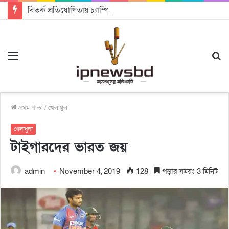
বিতর্ক প্রতিযোগিতায় চ্যাম্পিয়ন জাককানইবি, রানার্স আপ জিএসএফ
Menu
S
fo
প্রথম পাতা
/
খেলাধুলা
খেলাধুলা
টাইগারদের ভারত জয়
admin
November 4, 2019
128
পড়ার সময়ঃ 3 মিনিট