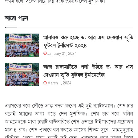
প্রথম বলে সিঙ্গেল নিয়ে রিয়াদকে স্ট্রাইক দেন মুশফিক।
আরো পড়ুন
আবারও শুরু হচ্ছে ড. আর এস দেওয়ান স্মৃতি
ফুটবল টুর্নামেন্ট ২০২৪
January 31, 2024
আজ রাঙ্গামাটিতে পর্দা উঠছে ড. আর এস
দেওয়ান স্মৃতি ফুটবল টুর্নামেন্টের
March 1, 2024
এরপরের বলে দৌড়ে প্রান্ত বদল করেন এই দুই ব্যাটসম্যান। শেষ চার
বলেই ম্যাচের ভাগ্য গড়ে দেন মুশফিক। শেষ চার বলে খলিল
আহমেদকে মারা চারটি বাউন্ডারিতে শেষ ওভারে টাইগারদের প্রয়োজন
মাত্র ৪ রান। শেষ ওভারে বল করতে আসেন শিভম দুবে। মাহমুদুল্লাহ
স্ট্রাইকে থেকে প্রথম বলটি ডট দেন, এরপরের বলে ডাবল নিলে