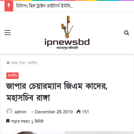
চিটাগং হিল ট্রাক্টস রাইটার্স ইউনিয়ন এর কেন্দ্রীয় নেতৃত্বে মংক্য শোয়ে নু নেভী এবং মুকুল কান্তি ত্রিপুরা
Menu
S
fo
প্রথম পাতা
/
জাতীয়
জাতীয়
জাপার চেয়ারম্যান জিএম কাদের,
মহাসচিব রাঙ্গা
admin
December 28, 2019
151
পড়ার সময়ঃ ১ মিনিট