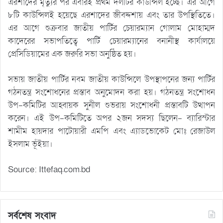
এরশাদের মৃত্যুর পর এবারই প্রথম দলটির কাউন্সিল হচ্ছে। এর আগে
৮টি কাউন্সিলই হয়েছে এরশাদের জীবদ্দশায় এবং তার উপস্থিতিতে।
এর আগে শুক্রবার জাতীয় পার্টির চেয়ারম্যান গোলাম মোহাম্মদ
কাদেরের সভাপতিত্বে পার্টি চেয়ারম্যানের বনানীস্থ কার্যালয়ে
প্রেসিডিয়ামের এক জরুরি সভা অনুষ্ঠিত হয়।
সভায় জাতীয় পার্টির নবম জাতীয় কাউন্সিলে উপস্থাপনের জন্য পার্টির
গঠনতন্ত্র সংশোধনের প্রস্তাব অনুমোদন করা হয়। গঠনতন্ত্র সংশোধন
উপ-কমিটির আহ্বায়ক সুনীল শুভরায় সংশোধনী প্রস্তাবটি উত্থাপন
করেন। এই উপ-কমিটিতে অপর ২জন সদস্য ছিলেন- ব্যারিস্টার
শামীম হায়দার পাটোয়ারী এমপি এবং এ্যাডভোকেট মোঃ রেজাউল
ইসলাম ভূঁইয়া।
Source: Ittefaq.com.bd
সর্বশেষ সংবাদ