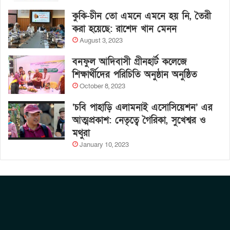
কুকি-চীন তো এমনে এমনে হয় নি, তৈরী
করা হয়েছে: রাশেদ খান মেনন
August 3, 2023
বনফুল আদিবাসী গ্রীনহার্ট কলেজে
শিক্ষার্থীদের পরিচিতি অনুষ্ঠান অনুষ্ঠিত
October 8, 2023
‘চবি পাহাড়ি এলামনাই এসোসিয়েশন’ এর
আত্মপ্রকাশ: নেতৃত্বে গৈরিকা, সুখেশ্বর ও
মথুরা
January 10, 2023