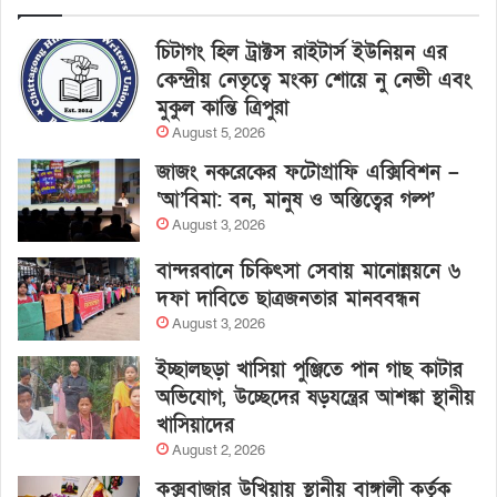
চিটাগং হিল ট্রাক্টস রাইটার্স ইউনিয়ন এর
কেন্দ্রীয় নেতৃত্বে মংক্য শোয়ে নু নেভী এবং
মুকুল কান্তি ত্রিপুরা
August 5, 2026
জাজং নকরেকের ফটোগ্রাফি এক্সিবিশন –
‘আ’বিমা: বন, মানুষ ও অস্তিত্বের গল্প’
August 3, 2026
বান্দরবানে চিকিৎসা সেবায় মানোন্নয়নে ৬
দফা দাবিতে ছাত্রজনতার মানববন্ধন
August 3, 2026
ইচ্ছালছড়া খাসিয়া পুঞ্জিতে পান গাছ কাটার
অভিযোগ, উচ্ছেদের ষড়যন্ত্রের আশঙ্কা স্থানীয়
খাসিয়াদের
August 2, 2026
কক্সবাজার উখিয়ায় স্থানীয় বাঙ্গালী কর্তৃক