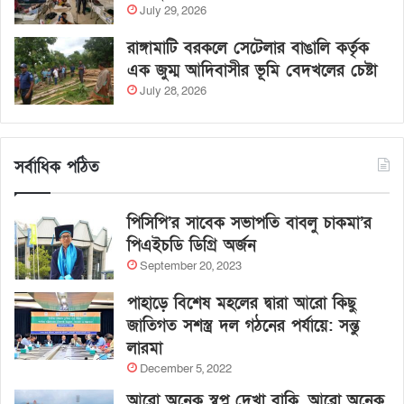
July 29, 2026
রাঙ্গামাটি বরকলে সেটেলার বাঙালি কর্তৃক
এক জুম্ম আদিবাসীর ভূমি বেদখলের চেষ্টা
July 28, 2026
সর্বাধিক পঠিত
পিসিপি’র সাবেক সভাপতি বাবলু চাকমা’র
পিএইচডি ডিগ্রি অর্জন
September 20, 2023
পাহাড়ে বিশেষ মহলের দ্বারা আরো কিছু
জাতিগত সশস্ত্র দল গঠনের পর্যায়ে: সন্তু
লারমা
December 5, 2022
আরো অনেক স্বপ্ন দেখা বাকি, আরো অনেক