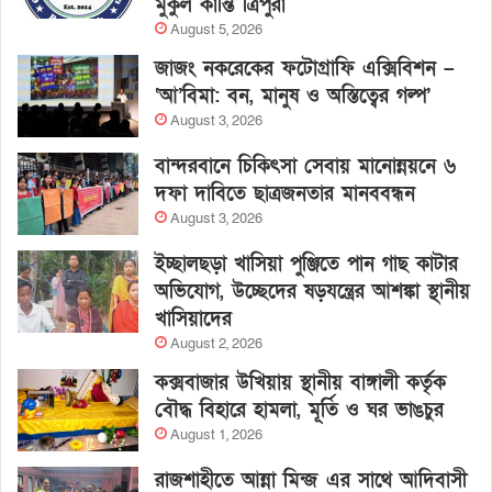
মুকুল কান্তি ত্রিপুরা
August 5, 2026
জাজং নকরেকের ফটোগ্রাফি এক্সিবিশন –
‘আ’বিমা: বন, মানুষ ও অস্তিত্বের গল্প’
August 3, 2026
বান্দরবানে চিকিৎসা সেবায় মানোন্নয়নে ৬
দফা দাবিতে ছাত্রজনতার মানববন্ধন
August 3, 2026
ইচ্ছালছড়া খাসিয়া পুঞ্জিতে পান গাছ কাটার
অভিযোগ, উচ্ছেদের ষড়যন্ত্রের আশঙ্কা স্থানীয়
খাসিয়াদের
August 2, 2026
কক্সবাজার উখিয়ায় স্থানীয় বাঙ্গালী কর্তৃক
বৌদ্ধ বিহারে হামলা, মূর্তি ও ঘর ভাঙচুর
August 1, 2026
রাজশাহীতে আন্না মিন্জ এর সাথে আদিবাসী