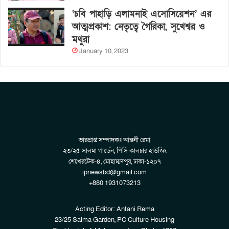
‘চবি পাহাড়ি এলামনাই এসোসিয়েশন’ এর
আত্মপ্রকাশ: নেতৃত্বে গৈরিকা, সুখেশ্বর ও
মথুরা
January 10, 2023
ভারপ্রাপ্ত সম্পাদকঃ আন্তনী রেমা
২৩/২৫ সালমা গার্ডেন, পিসি কালচার হাউজিং
শেখেরটেক-৪, মোহাম্মদপুর, ঢাকা-১২০৭
ipnewsbd@gmail.com
+880 1931073213
Acting Editor: Antani Rema
23/25 Salma Garden, PC Culture Housing