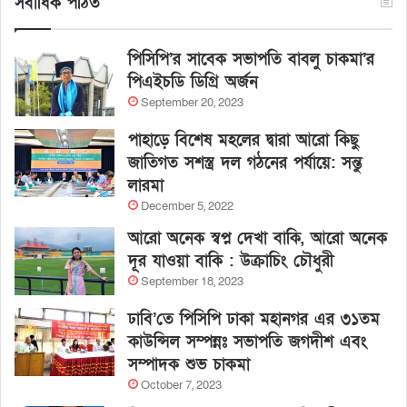
সর্বাধিক পঠিত
পিসিপি’র সাবেক সভাপতি বাবলু চাকমা’র
পিএইচডি ডিগ্রি অর্জন
September 20, 2023
পাহাড়ে বিশেষ মহলের দ্বারা আরো কিছু
জাতিগত সশস্ত্র দল গঠনের পর্যায়ে: সন্তু
লারমা
December 5, 2022
আরো অনেক স্বপ্ন দেখা বাকি, আরো অনেক
দূর যাওয়া বাকি : উক্রাচিং চৌধুরী
September 18, 2023
ঢাবি’তে পিসিপি ঢাকা মহানগর এর ৩১তম
কাউন্সিল সম্পন্নঃ সভাপতি জগদীশ এবং
সম্পাদক শুভ চাকমা
October 7, 2023