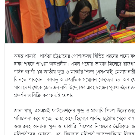
অনন্ত ধামাই: পার্বত্য চট্রগ্রামের পোশাকসহ বিভিন্ন ধরনের পন্য
ঢাকা শহরে পাওয়া অকপ্লনীয়। এমন পন্যের ভান্ডার মিলেছে রাজধানীর বঙ
৭দিন ব্যাপী ৭ম জাতীয় ক্ষুদ্র ও মাঝারি শিল্প (এসএমই) মেলায় না
কিনতে পারবেন। বঙ্গবন্ধু আন্তজার্তিক সম্মেলন কেন্দ্রের ‘হল অব ফ
সারা দেশ থেকে ১৮৮জন নারী উদ্যোক্তা এবং ৯২জন পুরুষ উদ্যোক্তা 
প্রদর্শন ও বিক্রি করছে এই মেলায়।
জানা যায়, এসএমই ফাউন্ডেশনের ক্ষুদ্র ও মাঝারি শিল্প উদ্যোক্তাদ
পরিচালনা করে যাচ্ছে। এরই অংশ হিসেবে পার্বত্য চট্রগ্রাম থেকে রাঙ
ওয়্যারসহ অন্যান্য ক্ষুদ্র ও মাঝারি শিল্পের নিজেদের তৈরিকৃত স্
মনিপুরীদের, মোইরাং এবং ফিজোল মনিপুরী অ্যাম্পোরিয়াম নিজস