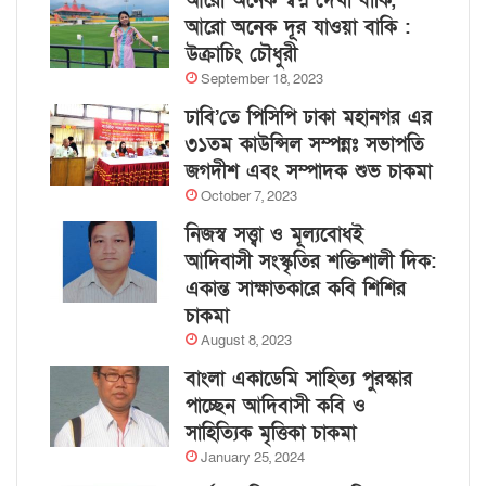
আরো অনেক স্বপ্ন দেখা বাকি,
আরো অনেক দূর যাওয়া বাকি :
উক্রাচিং চৌধুরী
September 18, 2023
ঢাবি’তে পিসিপি ঢাকা মহানগর এর
৩১তম কাউন্সিল সম্পন্নঃ সভাপতি
জগদীশ এবং সম্পাদক শুভ চাকমা
October 7, 2023
নিজস্ব সত্ত্বা ও মূল্যবোধই
আদিবাসী সংস্কৃতির শক্তিশালী দিক:
একান্ত সাক্ষাতকারে কবি শিশির
চাকমা
August 8, 2023
বাংলা একাডেমি সাহিত্য পুরস্কার
পাচ্ছেন আদিবাসী কবি ও
সাহিত্যিক মৃত্তিকা চাকমা
January 25, 2024