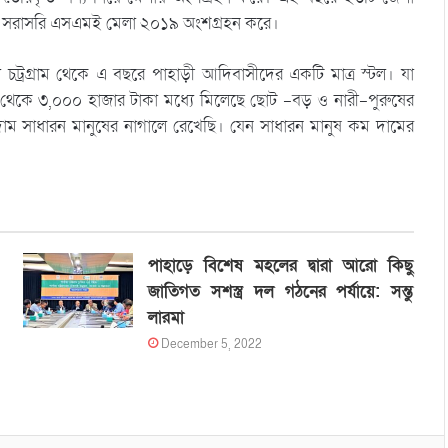
া সহ সরাসরি এসএমই মেলা ২০১৯ অংশগ্রহন করে।
ত্য চট্রগ্রাম থেকে এ বছরে পাহাড়ী আদিবাসীদের একটি মাত্র স্টল। যা
থেকে ৩,০০০ হাজার টাকা মধ্যে মিলেছে ছোট -বড় ও নারী-পুরুষের
দাম সাধারন মানুষের নাগালে রেখেছি। যেন সাধারন মানুষ কম দামের
পাহাড়ে বিশেষ মহলের দ্বারা আরো কিছু
জাতিগত সশস্ত্র দল গঠনের পর্যায়ে: সন্তু
লারমা
December 5, 2022