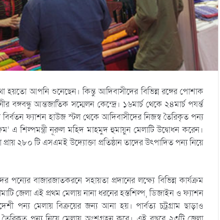
ে কথা হয়তো আপনি শুনেছেন। কিন্তু আদিবাসীদের বিভিন্ন রঙ্গের পোশাক
্গবন্ধু আন্তজার্তিক সম্মেলন কেন্দ্রে। ১৬মার্চ থেকে ২৪মার্চ পযর্ন্ত
রী বির্বতন ফ্যাশন হাউজ স্টল থেকে আদিবাসীদের নিজস্ব তৈরিকৃত পন্য
েম’ এ শিল্পমন্ত্রী নূরুল মহিদ মাহমুদ হুমায়ুন মেলাটি উদ্বোধন করেন।
প্রায় ২৮০ টি এসএমই উদ্যোক্তা প্রতিষ্ঠান তাদের উৎপাদিত পন্য নিয়ে
ের পন্যের বাজারজাতকরনে সহায়তা প্রদানের লক্ষ্যে বিভিন্ন কার্যক্রম
্গামাটি জেলা এই প্রথম মেলায় নানা ধরনের হস্তশিল্প, ডিজাইন ও ফ্যাশন
বদেশী পন্য মেলায় বিক্রয়ের জন্য আনা হয়। পার্বত্য চট্রগ্রাম ছাড়াও
্ব তৈরিকৃত পন্য নিয়ে মেলায় অংশগ্রহন করে। এই বছরে ২৩টি জেলা