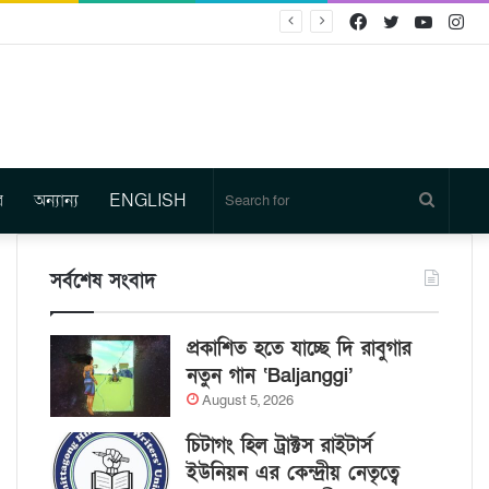
Facebook
Twitter
YouTu
In
র
অন্যান্য
ENGLISH
Search
for
সর্বশেষ সংবাদ
প্রকাশিত হতে যাচ্ছে দি রাবুগার
নতুন গান ‘Baljanggi’
August 5, 2026
চিটাগং হিল ট্রাক্টস রাইটার্স
ইউনিয়ন এর কেন্দ্রীয় নেতৃত্বে