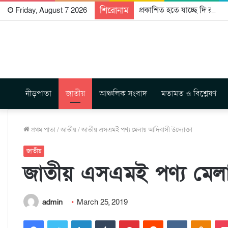
শিরোনাম
প্রকাশিত হতে যাচ্ছে দি রাবুগ
Friday, August 7 2026
নীড়পাতা
জাতীয়
আঞ্চলিক সংবাদ
মতামত ও বিশ্লেষণ
প্রথম পাতা
/
জাতীয়
/
জাতীয় এসএমই পণ্য মেলায় আদিবাসী উদ্যোক্তা
জাতীয়
জাতীয় এসএমই পণ্য মেলা
admin
March 25, 2019
Facebook
Twitter
LinkedIn
Tumblr
Pinterest
Reddit
VKontakte
Odnoklassniki