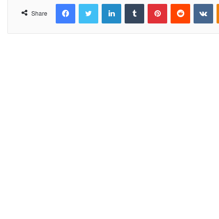
Facebook
Twitter
LinkedIn
Tumblr
Pinterest
Reddit
VKontakte
Share