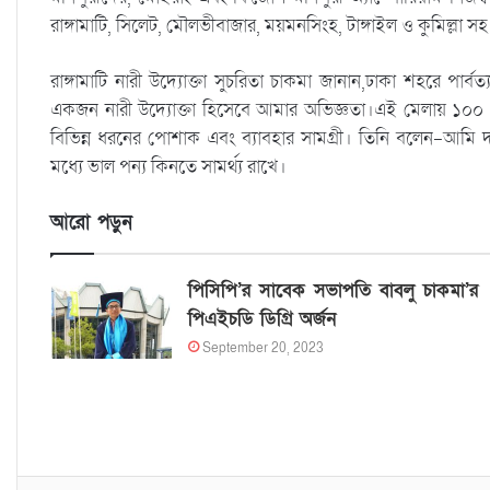
রাঙ্গামাটি, সিলেট, মৌলভীবাজার, ময়মনসিংহ, টাঙ্গাইল ও কুমিল্ল
রাঙ্গামাটি নারী উদ্যোক্তা সুচরিতা চাকমা জানান,ঢাকা শহরে পার্ব
একজন নারী উদ্যোক্তা হিসেবে আমার অভিজ্ঞতা।এই মেলায় ১০০ 
বিভিন্ন ধরনের পোশাক এবং ব্যাবহার সামগ্রী। তিনি বলেন-আমি 
মধ্যে ভাল পন্য কিনতে সামর্থ্য রাখে।
আরো পড়ুন
পিসিপি’র সাবেক সভাপতি বাবলু চাকমা’র
পিএইচডি ডিগ্রি অর্জন
September 20, 2023