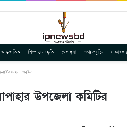
বুগার নতুন গান ‘Baljanggi’
আন্তর্জাতিক
শিল্প ও সংস্কৃতি
খেলাধুলা
তথ্য প্রযুক্তি
সাক্ষাৎকা
ার্ষিক সম্মেলন অনুষ্ঠিত
াপাহার উপজেলা কমিটির