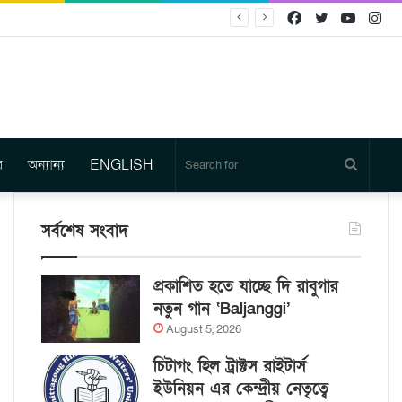
Facebook
Twitter
YouTu
In
র
অন্যান্য
ENGLISH
Search
for
সর্বশেষ সংবাদ
প্রকাশিত হতে যাচ্ছে দি রাবুগার
নতুন গান ‘Baljanggi’
August 5, 2026
চিটাগং হিল ট্রাক্টস রাইটার্স
ইউনিয়ন এর কেন্দ্রীয় নেতৃত্বে