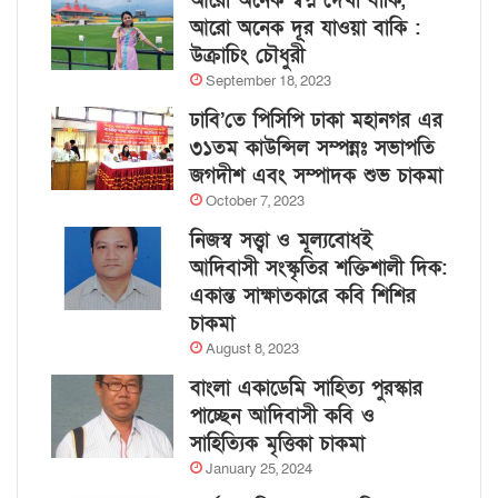
আরো অনেক স্বপ্ন দেখা বাকি,
আরো অনেক দূর যাওয়া বাকি :
উক্রাচিং চৌধুরী
September 18, 2023
ঢাবি’তে পিসিপি ঢাকা মহানগর এর
৩১তম কাউন্সিল সম্পন্নঃ সভাপতি
জগদীশ এবং সম্পাদক শুভ চাকমা
October 7, 2023
নিজস্ব সত্ত্বা ও মূল্যবোধই
আদিবাসী সংস্কৃতির শক্তিশালী দিক:
একান্ত সাক্ষাতকারে কবি শিশির
চাকমা
August 8, 2023
বাংলা একাডেমি সাহিত্য পুরস্কার
পাচ্ছেন আদিবাসী কবি ও
সাহিত্যিক মৃত্তিকা চাকমা
January 25, 2024