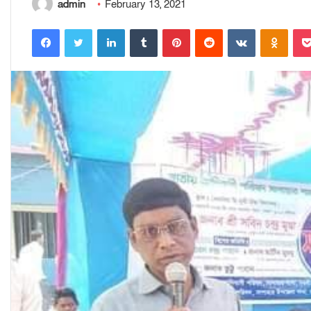
admin
February 13, 2021
Facebook
Twitter
LinkedIn
Tumblr
Pinterest
Reddit
VKontakte
Odnoklassniki