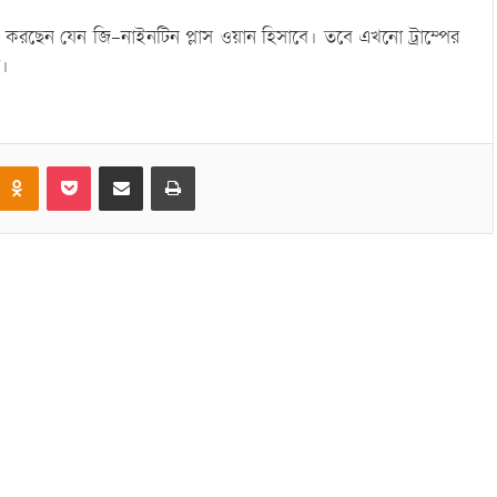
না করছেন যেন জি-নাইনটিন প্লাস ওয়ান হিসাবে। তবে এখনো ট্রাম্পের
া।
Odnoklassniki
Pocket
Share via Email
Print