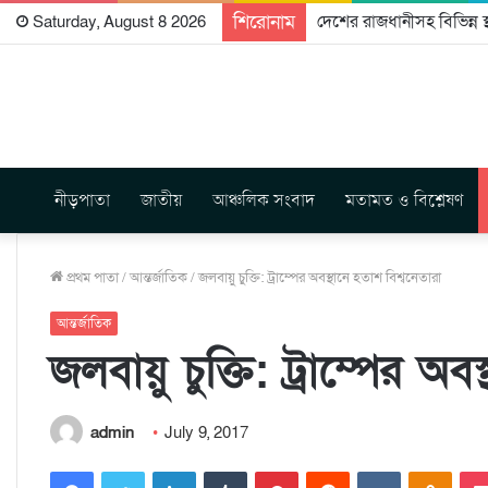
শিরোনাম
আদিবাসীদের সাংবিধানিক স্
Saturday, August 8 2026
নীড়পাতা
জাতীয়
আঞ্চলিক সংবাদ
মতামত ও বিশ্লেষণ
প্রথম পাতা
/
আন্তর্জাতিক
/
জলবায়ু চুক্তি: ট্রাম্পের অবস্থানে হতাশ বিশ্বনেতারা
আন্তর্জাতিক
জলবায়ু চুক্তি: ট্রাম্পের অ
admin
July 9, 2017
Facebook
Twitter
LinkedIn
Tumblr
Pinterest
Reddit
VKontakte
Odnoklassniki