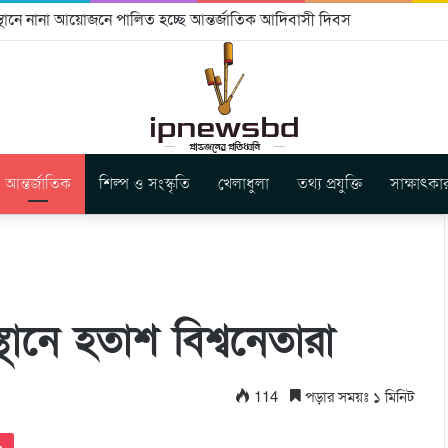
বীকৃতি ও ভূমি অধিকার নিশ্চিতের আহ্বান
আন্তর্জাতিক
শিল্প ও সংস্কৃতি
খেলাধুলা
তথ্য প্রযুক্তি
সাক্ষাৎকা
বস্থানে হতাশ বিশ্বনেতারা
114
পড়ার সময়ঃ ১ মিনিট
Pocket