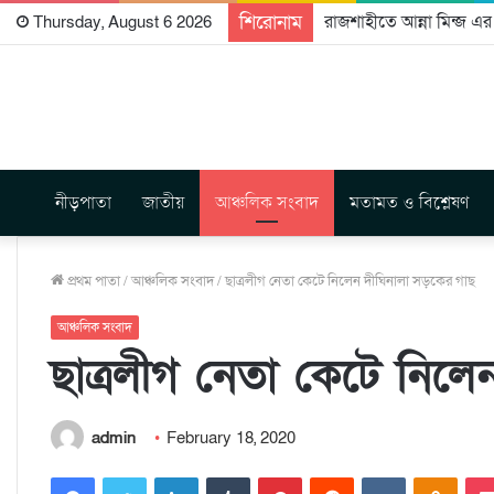
শিরোনাম
রাজশাহীতে আন্না মিন্জ এর
Thursday, August 6 2026
নীড়পাতা
জাতীয়
আঞ্চলিক সংবাদ
মতামত ও বিশ্লেষণ
প্রথম পাতা
/
আঞ্চলিক সংবাদ
/
ছাত্রলীগ নেতা কেটে নিলেন দীঘিনালা সড়কের গাছ
আঞ্চলিক সংবাদ
ছাত্রলীগ নেতা কেটে নিল
admin
February 18, 2020
Facebook
Twitter
LinkedIn
Tumblr
Pinterest
Reddit
VKontakte
Odnoklassniki