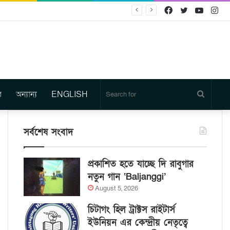
Facebook
Twitter
YouTu
In
র
অন্যান্য
ENGLISH
Search
for
সর্বশেষ সংবাদ
প্রকাশিত হতে যাচ্ছে দি রাবুগার
নতুন গান ‘Baljanggi’
August 5, 2026
চিটাগং হিল ট্রাক্টস রাইটার্স
ইউনিয়ন এর কেন্দ্রীয় নেতৃত্বে