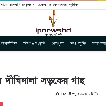
 সাথে আদিবাসী নেতৃবৃন্দের শুভেচ্ছা ও মতবিনিময় অনুষ্ঠিত
আন্তর্জাতিক
শিল্প ও সংস্কৃতি
খেলাধুলা
তথ্য প্রযুক্তি
সাক্ষাৎকা
েন দীঘিনালা সড়কের গাছ
132
পড়ার সময়ঃ ১ মিনিট
Pocket