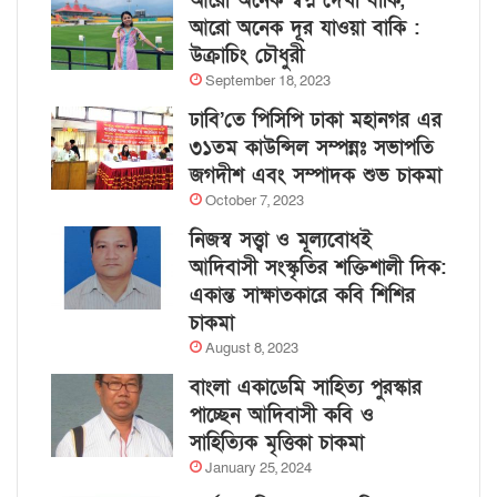
আরো অনেক স্বপ্ন দেখা বাকি,
আরো অনেক দূর যাওয়া বাকি :
উক্রাচিং চৌধুরী
September 18, 2023
ঢাবি’তে পিসিপি ঢাকা মহানগর এর
৩১তম কাউন্সিল সম্পন্নঃ সভাপতি
জগদীশ এবং সম্পাদক শুভ চাকমা
October 7, 2023
নিজস্ব সত্ত্বা ও মূল্যবোধই
আদিবাসী সংস্কৃতির শক্তিশালী দিক:
একান্ত সাক্ষাতকারে কবি শিশির
চাকমা
August 8, 2023
বাংলা একাডেমি সাহিত্য পুরস্কার
পাচ্ছেন আদিবাসী কবি ও
সাহিত্যিক মৃত্তিকা চাকমা
January 25, 2024