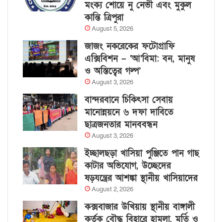
মংক্য শোয়ে নু নেভী এবং মুকুল
কান্তি ত্রিপুরা
August 5, 2026
জাজং নকরেকের ফটোগ্রাফি
এক্সিবিশন – ‘আ’বিমা: বন, মানুষ
ও অস্তিত্বের গল্প’
August 3, 2026
বান্দরবানে চিকিৎসা সেবায়
মানোন্নয়নে ৬ দফা দাবিতে
ছাত্রজনতার মানববন্ধন
August 3, 2026
ইচ্ছালছড়া খাসিয়া পুঞ্জিতে পান গাছ
কাটার অভিযোগ, উচ্ছেদের
ষড়যন্ত্রের আশঙ্কা স্থানীয় খাসিয়াদের
August 2, 2026
কক্সবাজার উখিয়ায় স্থানীয় বাঙ্গালী
কর্তৃক বৌদ্ধ বিহারে হামলা, মূর্তি ও