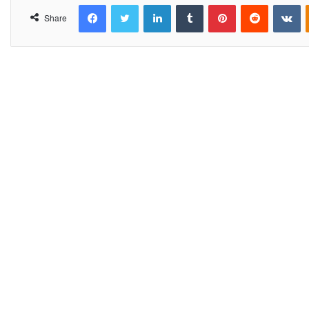
Facebook
Twitter
LinkedIn
Tumblr
Pinterest
Reddit
VKontakte
Share