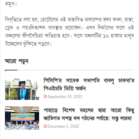
প্রমুখ।
বিবৃতিতে বলা হয়, হোটেলের এই প্রস্তাবিত প্রকল্পের জন্য ভবন, রাস্তা,
ড্রেন ও পয়ঃনিস্কাশন ব্যবস্থার প্রয়োজন। এসব নির্মাণের ফলে ওই
অঞ্চলের জীববৈচিত্র্য ক্ষতিগ্রস্ত হবে। ফলে অঞ্চলটির ১০ হাজার মানুষ
উচ্ছেদের ঝুঁকিতে পড়বে।
আরো পড়ুন
পিসিপি’র সাবেক সভাপতি বাবলু চাকমা’র
পিএইচডি ডিগ্রি অর্জন
September 20, 2023
পাহাড়ে বিশেষ মহলের দ্বারা আরো কিছু
জাতিগত সশস্ত্র দল গঠনের পর্যায়ে: সন্তু লারমা
December 5, 2022