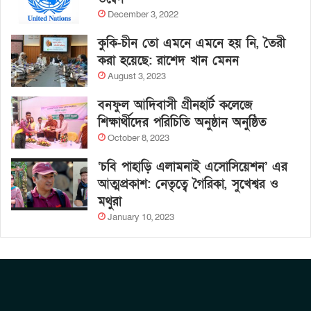
December 3, 2022
কুকি-চীন তো এমনে এমনে হয় নি, তৈরী
করা হয়েছে: রাশেদ খান মেনন
August 3, 2023
বনফুল আদিবাসী গ্রীনহার্ট কলেজে
শিক্ষার্থীদের পরিচিতি অনুষ্ঠান অনুষ্ঠিত
October 8, 2023
‘চবি পাহাড়ি এলামনাই এসোসিয়েশন’ এর
আত্মপ্রকাশ: নেতৃত্বে গৈরিকা, সুখেশ্বর ও
মথুরা
January 10, 2023