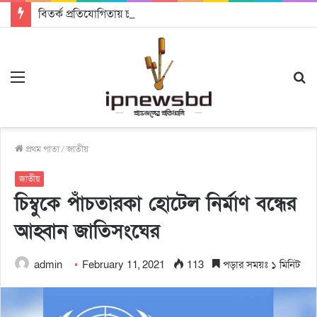
বিতর্ক প্রতিযোগিতায় চ্যাম্পিয়ন জাককানইবি, রানার্স আপ জিএসএফ
Menu
S
fo
প্রথম পাতা
/
জাতীয়
জাতীয়
চিম্বুকে পাঁচতারকা হোটেল নির্মাণ বন্ধের
আহ্বান জাতিসংঘের
admin
February 11, 2021
113
পড়ার সময়ঃ ১ মিনিট