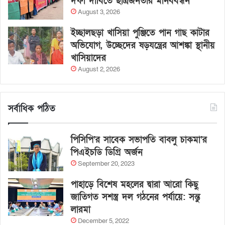
দফা দাবিতে ছাত্রজনতার মানববন্ধন
August 3, 2026
ইচ্ছালছড়া খাসিয়া পুঞ্জিতে পান গাছ কাটার
অভিযোগ, উচ্ছেদের ষড়যন্ত্রের আশঙ্কা স্থানীয়
খাসিয়াদের
August 2, 2026
সর্বাধিক পঠিত
পিসিপি’র সাবেক সভাপতি বাবলু চাকমা’র
পিএইচডি ডিগ্রি অর্জন
September 20, 2023
পাহাড়ে বিশেষ মহলের দ্বারা আরো কিছু
জাতিগত সশস্ত্র দল গঠনের পর্যায়ে: সন্তু
লারমা
December 5, 2022