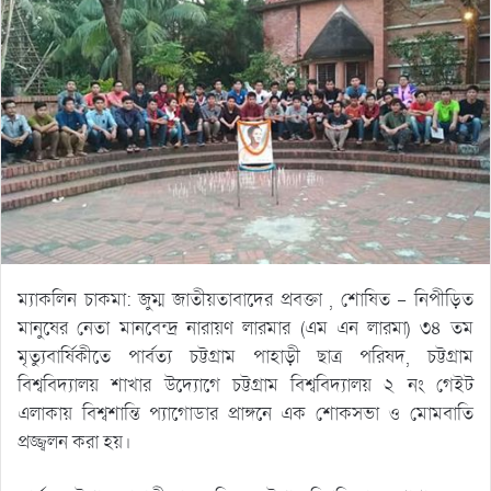
ম্যাকলিন চাকমা: জুম্ম জাতীয়তাবাদের প্রবক্তা , শোষিত – নিপীড়িত
মানুষের নেতা মানবেন্দ্র নারায়ণ লারমার (এম এন লারমা) ৩৪ তম
মৃত্যুবার্ষিকীতে পার্বত্য চট্টগ্রাম পাহাড়ী ছাত্র পরিষদ, চট্টগ্রাম
বিশ্ববিদ্যালয় শাখার উদ্যোগে চট্টগ্রাম বিশ্ববিদ্যালয় ২ নং গেইট
এলাকায় বিশ্বশান্তি প্যাগোডার প্রাঙ্গনে এক শোকসভা ও মোমবাতি
প্রজ্জ্বলন করা হয়।