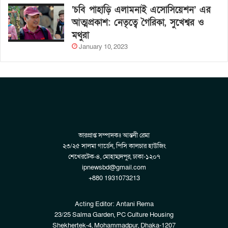
‘চবি পাহাড়ি এলামনাই এসোসিয়েশন’ এর
আত্মপ্রকাশ: নেতৃত্বে গৈরিকা, সুখেশ্বর ও
মথুরা
January 10, 2023
ভারপ্রাপ্ত সম্পাদকঃ আন্তনী রেমা
২৩/২৫ সালমা গার্ডেন, পিসি কালচার হাউজিং
শেখেরটেক-৪, মোহাম্মদপুর, ঢাকা-১২০৭
ipnewsbd@gmail.com
+880 1931073213
Acting Editor: Antani Rema
23/25 Salma Garden, PC Culture Housing
Shekhertek-4, Mohammadpur, Dhaka-1207