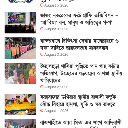
August 5, 2026
জাজং নকরেকের ফটোগ্রাফি এক্সিবিশন –
‘আ’বিমা: বন, মানুষ ও অস্তিত্বের গল্প’
August 3, 2026
বান্দরবানে চিকিৎসা সেবায় মানোন্নয়নে ৬
দফা দাবিতে ছাত্রজনতার মানববন্ধন
August 3, 2026
ইচ্ছালছড়া খাসিয়া পুঞ্জিতে পান গাছ কাটার
অভিযোগ, উচ্ছেদের ষড়যন্ত্রের আশঙ্কা স্থানীয়
খাসিয়াদের
August 2, 2026
কক্সবাজার উখিয়ায় স্থানীয় বাঙ্গালী কর্তৃক
বৌদ্ধ বিহারে হামলা, মূর্তি ও ঘর ভাঙচুর
August 1, 2026
রাজশাহীতে আন্না মিন্জ এর সাথে আদিবাসী