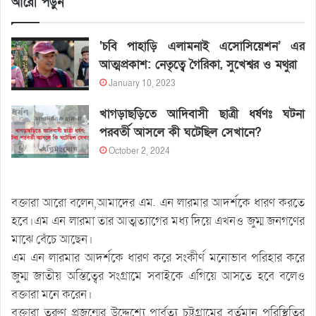
আরো পড়ুন
‘চবি পাহাড়ি এলামনাই এসোসিয়েশন’ এর
আত্মপ্রকাশ: নেতৃত্বে গৈরিকা, সুখেশ্বর ও মথুরা
January 10, 2023
খাগড়াছড়িতে আদিবাসী ছাত্রী ধর্ষণঃ ঘটনা
পরবর্তী আসলে কী ঘটেছিল সেখানে?
October 2, 2024
বক্তারা আরো বলেন,আমাদের এম. এন লারমার আদর্শকে ধারণ করতে
হবে।এম এন লারমা তার আত্মত্যাগের মধ্য দিয়ে এখনও জুম্ম জনগণের
মাঝে বেঁচে আছেন।
এম এন লারমার আদর্শকে ধারণ করে সংকীর্ণ মনোভাব পরিহার করে
জুম্ম জাতীয় অস্তিত্বের সংগ্রামে সবাইকে এগিয়ে আসতে হবে বলেও
বক্তারা মনে করেন।
বক্তারা তরুণ প্রজন্মের উদ্দেশ্যে পার্বত্য চট্টগ্রামের বর্তমান পরিস্থিতির