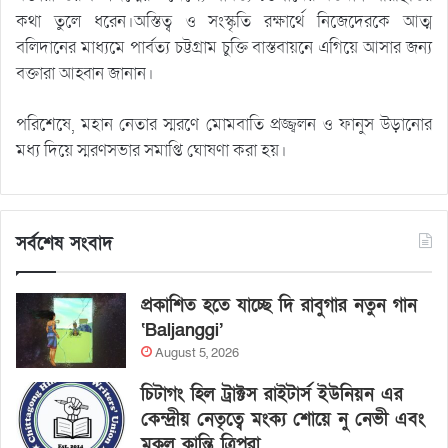
কথা তুলে ধরেন।অস্তিত্ব ও সংস্কৃতি রক্ষার্থে নিজেদেরকে আত্ম
বলিদানের মাধ্যমে পার্বত্য চট্টগ্রাম চুক্তি বাস্তবায়নে এগিয়ে আসার জন্য
বক্তারা আহ্বান জানান।
পরিশেষে, মহান নেতার স্মরণে মোমবাতি প্রজ্জ্বলন ও ফানুস উড়ানোর
মধ্য দিয়ে স্মরণসভার সমাপ্তি ঘোষণা করা হয়।
সর্বশেষ সংবাদ
প্রকাশিত হতে যাচ্ছে দি রাবুগার নতুন গান
‘Baljanggi’
August 5, 2026
চিটাগং হিল ট্রাক্টস রাইটার্স ইউনিয়ন এর
কেন্দ্রীয় নেতৃত্বে মংক্য শোয়ে নু নেভী এবং
মুকুল কান্তি ত্রিপুরা