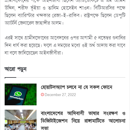
গ্রামীণফোনের পক্ষে আইনজীবী ছিলেন অ্যাডভোকটে এ এম আমিন
উদ্দিন, শরীফ ভূঁইয়া ও তানিম হোসেইন শাওন। বিটিআরসির পক্ষে
ছিলেন ব্যারিস্টার খন্দকার রেজা-ই-রাকিব। রাষ্ট্রপক্ষে ছিলেন ডেপুটি
অ্যাটর্নি জেনারেল জাহাঙ্গীর আলম।
এরই সাথে গ্রামীনফোনের আবেদনের ওপর আগামী ৫ নভেম্বর শুনানির
দিন ধার্য করা হয়েছে। ফলে এ সময়ের মধ্যে ওই অর্থ আদায় করা যাবে
না বলে জানিয়েছেন আইনজীবীরা।
আরো পড়ুন
হোয়াটসঅ্যাপ চলবে না যে সকল ফোনে
December 27, 2022
বাংলাদেশের আদিবাসী ভাষার সংরক্ষণ ও
ডিজিটাইজেশন নিয়ে রাঙ্গামাটিতে আলোচনা
সভা