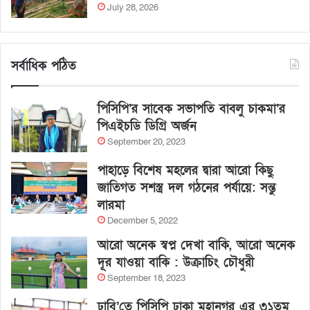
July 28, 2026
সর্বাধিক পঠিত
পিসিপি’র সাবেক সভাপতি বাবলু চাকমা’র
পিএইচডি ডিগ্রি অর্জন
September 20, 2023
পাহাড়ে বিশেষ মহলের দ্বারা আরো কিছু
জাতিগত সশস্ত্র দল গঠনের পর্যায়ে: সন্তু
লারমা
December 5, 2022
আরো অনেক স্বপ্ন দেখা বাকি, আরো অনেক
দূর যাওয়া বাকি : উক্রাচিং চৌধুরী
September 18, 2023
ঢাবি’তে পিসিপি ঢাকা মহানগর এর ৩১তম