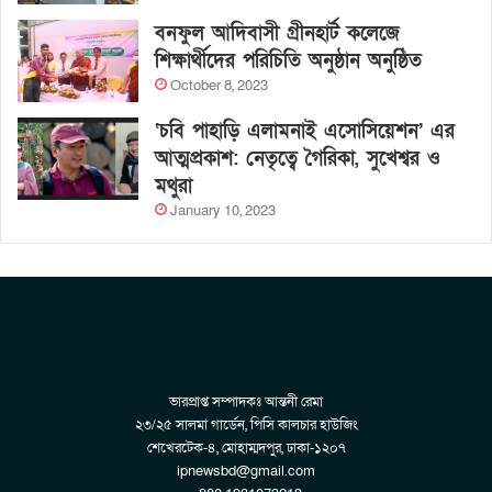
বনফুল আদিবাসী গ্রীনহার্ট কলেজে
শিক্ষার্থীদের পরিচিতি অনুষ্ঠান অনুষ্ঠিত
October 8, 2023
‘চবি পাহাড়ি এলামনাই এসোসিয়েশন’ এর
আত্মপ্রকাশ: নেতৃত্বে গৈরিকা, সুখেশ্বর ও
মথুরা
January 10, 2023
ভারপ্রাপ্ত সম্পাদকঃ আন্তনী রেমা
২৩/২৫ সালমা গার্ডেন, পিসি কালচার হাউজিং
শেখেরটেক-৪, মোহাম্মদপুর, ঢাকা-১২০৭
ipnewsbd@gmail.com