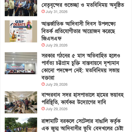
নেতৃবৃন্দের শুভেচ্ছা ও মতবিনিময় অনুষ্ঠিত
July 31, 2026
আন্তর্জাতিক আদিবাসী দিবস উপলক্ষ্যে
বিতর্ক প্রতিযোগীতার আয়োজন করেছে
জিএসএফ
July 29, 2026
সরকার গঠনের ৫ মাস অতিবাহিত হলেও
পার্বত্য চট্টগ্রাম চুক্তি বাস্তবায়নে দৃশ্যমান
কোনো পদক্ষেপ নেই: মতবিনিময় সভায়
বক্তারা
July 29, 2026
বান্দরবান সদর হাসপাতালে হামের ভয়াবহ
পরিস্থিতি, কার্যকর উদ্যোগের দাবি
July 29, 2026
রাঙ্গামাটি বরকলে সেটেলার বাঙালি কর্তৃক
এক জুম্ম আদিবাসীর ভূমি বেদখলের চেষ্টা