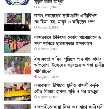
মুকুল কান্তি ত্রিপুরা
August 5, 2026
জাজং নকরেকের ফটোগ্রাফি এক্সিবিশন –
‘আ’বিমা: বন, মানুষ ও অস্তিত্বের গল্প’
August 3, 2026
বান্দরবানে চিকিৎসা সেবায় মানোন্নয়নে ৬
দফা দাবিতে ছাত্রজনতার মানববন্ধন
August 3, 2026
ইচ্ছালছড়া খাসিয়া পুঞ্জিতে পান গাছ কাটার
অভিযোগ, উচ্ছেদের ষড়যন্ত্রের আশঙ্কা স্থানীয়
খাসিয়াদের
August 2, 2026
কক্সবাজার উখিয়ায় স্থানীয় বাঙ্গালী কর্তৃক
বৌদ্ধ বিহারে হামলা, মূর্তি ও ঘর ভাঙচুর
August 1, 2026
রাজশাহীতে আন্না মিন্জ এর সাথে আদিবাসী