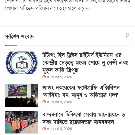
শোভাযাত্রায় খাগড়াছড়িতে বসবাসরত বিভিন্ন জাতিগোষ্ঠী তাদের নিজস্ব
পোষাক পরিচ্ছদ পরিধান করে অংশগ্রহণ করেন।
সর্বশেষ সংবাদ
চিটাগং হিল ট্রাক্টস রাইটার্স ইউনিয়ন এর
কেন্দ্রীয় নেতৃত্বে মংক্য শোয়ে নু নেভী এবং
মুকুল কান্তি ত্রিপুরা
August 5, 2026
জাজং নকরেকের ফটোগ্রাফি এক্সিবিশন –
‘আ’বিমা: বন, মানুষ ও অস্তিত্বের গল্প’
August 3, 2026
বান্দরবানে চিকিৎসা সেবায় মানোন্নয়নে ৬
দফা দাবিতে ছাত্রজনতার মানববন্ধন
August 3, 2026