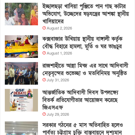
ইচ্ছালছড়া খাসিয়া পুঞ্জিতে পান গাছ কাটার
অভিযোগ, উচ্ছেদের ষড়যন্ত্রের আশঙ্কা স্থানীয়
খাসিয়াদের
August 2, 2026
কক্সবাজার উখিয়ায় স্থানীয় বাঙ্গালী কর্তৃক
বৌদ্ধ বিহারে হামলা, মূর্তি ও ঘর ভাঙচুর
August 1, 2026
রাজশাহীতে আন্না মিন্জ এর সাথে আদিবাসী
নেতৃবৃন্দের শুভেচ্ছা ও মতবিনিময় অনুষ্ঠিত
July 31, 2026
আন্তর্জাতিক আদিবাসী দিবস উপলক্ষ্যে
বিতর্ক প্রতিযোগীতার আয়োজন করেছে
জিএসএফ
July 29, 2026
সরকার গঠনের ৫ মাস অতিবাহিত হলেও
পার্বত্য চট্টগ্রাম চুক্তি বাস্তবায়নে দৃশ্যমান