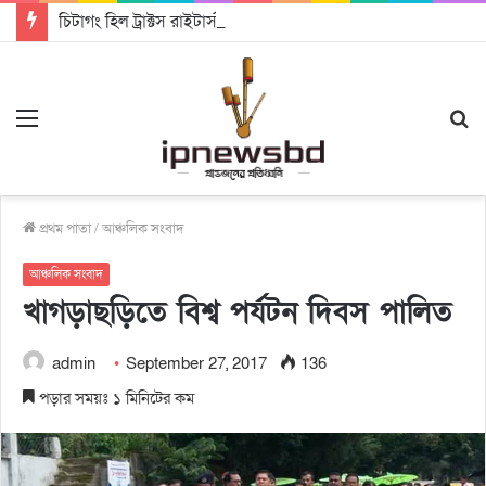
চিটাগং হিল ট্রাক্টস রাইটার্স ইউনিয়ন এর কেন্দ্রীয় নেতৃত্বে মংক্য শোয়ে নু নেভী এবং মুকুল কান্তি ত্রিপুরা
Menu
S
fo
প্রথম পাতা
/
আঞ্চলিক সংবাদ
আঞ্চলিক সংবাদ
খাগড়াছড়িতে বিশ্ব পর্যটন দিবস পালিত
admin
September 27, 2017
136
পড়ার সময়ঃ ১ মিনিটের কম