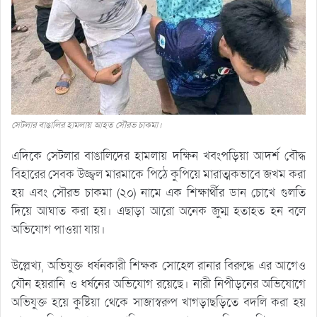
সেটলার বাঙালির হামলায় আহত সৌরভ চাকমা।
এদিকে সেটলার বাঙালিদের হামলায় দক্ষিন খবংপড়িয়া আদর্শ বৌদ্ধ
বিহারের সেবক উজ্জ্বল মারমাকে পিঠে কুপিয়ে মারাত্মকভাবে জখম করা
হয় এবং সৌরভ চাকমা (২০) নামে এক শিক্ষার্থীর ডান চোখে গুলতি
দিয়ে আঘাত করা হয়। এছাড়া আরো অনেক জুম্ম হতাহত হন বলে
অভিযোগ পাওয়া যায়।
উল্লেখ্য, অভিযুক্ত ধর্ষনকারী শিক্ষক সোহেল রানার বিরুদ্ধে এর আগেও
যৌন হয়রানি ও ধর্ষনের অভিযোগ রয়েছে। নারী নিপীড়নের অভিযোগে
অভিযুক্ত হয়ে কুষ্টিয়া থেকে সাজাস্বরুপ খাগড়াছড়িতে বদলি করা হয়