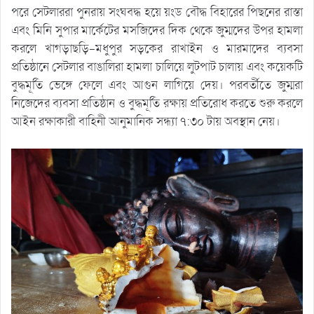
পরে সেটলাররা পুনরায় সংঘবদ্ধ হয়ে য়ংড বৌদ্ধ বিহারের পিছনের রাস্তা
এবং মিনি সুপার মার্কেটের মসজিদের দিক থেকে জুম্মদের উপর হামলা
করলে খাগড়াছড়ি-মধুপুর সড়কের রাখাইন ও মারমাদের ব্যবসা
প্রতিষ্ঠানে সেটলার বাঙালিরা হামলা চালিয়ে লুটপাট চালায় এবং কয়েকটি
বুদ্ধমূর্তি ভেঙ্গে ফেলে এবং আগুন লাগিয়ে দেয়। পরবর্তীতে জুম্মরা
নিজেদের ব্যবসা প্রতিষ্ঠান ও বুদ্ধমূর্তি রক্ষায় প্রতিরোধ করতে শুরু করলে
আইন রক্ষাকারী বাহিনী আনুমানিক সন্ধ্যা ৭:৩০ টায় অবস্থান নেয়।