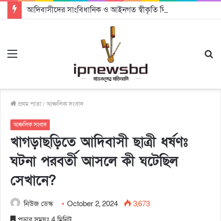
আদিবাসীদের সাংবিধানিক ও আইনগত স্বীকৃতি দিতে কার্যকর উদ্যোগ গ্রহণ করার আহবানঃ আন্তর্জাতিক আদিবাসী দিবসে বক্তারা
Menu
S
fo
প্রথম পাতা
/
আঞ্চলিক সংবাদ
আঞ্চলিক সংবাদ
খাগড়াছড়িতে আদিবাসী ছাত্রী ধর্ষণঃ
ঘটনা পরবর্তী আসলে কী ঘটেছিল
সেখানে?
নিউজ ডেস্ক
October 2, 2024
3,673
পড়ার সময়ঃ 4 মিনিট