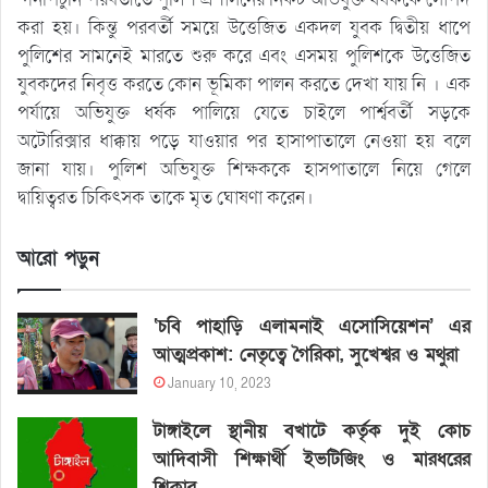
করা হয়। কিন্তু পরবর্তী সময়ে উত্তেজিত একদল যুবক দ্বিতীয় ধাপে
পুলিশের সামনেই মারতে শুরু করে এবং এসময় পুলিশকে উত্তেজিত
যুবকদের নিবৃত্ত করতে কোন ভূমিকা পালন করতে দেখা যায় নি । এক
পর্যায়ে অভিযুক্ত ধর্ষক পালিয়ে যেতে চাইলে পার্শ্ববর্তী সড়কে
অটোরিক্সার ধাক্কায় পড়ে যাওয়ার পর হাসাপাতালে নেওয়া হয় বলে
জানা যায়। পুলিশ অভিযুক্ত শিক্ষককে হাসপাতালে নিয়ে গেলে
দ্বায়িত্বরত চিকিৎসক তাকে মৃত ঘোষণা করেন।
আরো পড়ুন
‘চবি পাহাড়ি এলামনাই এসোসিয়েশন’ এর
আত্মপ্রকাশ: নেতৃত্বে গৈরিকা, সুখেশ্বর ও মথুরা
January 10, 2023
টাঙ্গাইলে স্থানীয় বখাটে কর্তৃক দুই কোচ
আদিবাসী শিক্ষার্থী ইভটিজিং ও মারধরের
শিকার