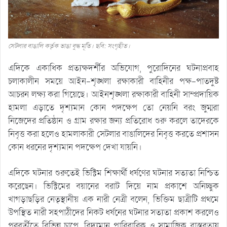
সেটলার বাঙালি কর্তৃক ভাঙা বুদ্ধ মূর্তি। ছবি: সংগৃহীত।
এদিকে একাধিক প্রত্যক্ষদর্শীর অভিযোগ, পুরোদিনের ঘটনাপ্রবাহ
চলাকালীন সময়ে আইন-শৃঙ্খলা রক্ষাকারী বাহিনীর পক্ষ-পাতদুষ্ট
আচরন লক্ষ্য করা গিয়েছে। আইনশৃঙ্খলা রক্ষাকারী বাহিনী সাম্প্রদায়িক
হামলা এড়াতে দৃশ্যমান কোন পদক্ষেপ তো নেয়নি বরং জুম্মরা
নিজেদের প্রতিষ্ঠান ও গ্রাম রক্ষার জন্য প্রতিরোধ শুরু করলে তাদেরকে
নিবৃত্ত করা হলেও হামলাকারী সেটলার বাঙালিদের নিবৃত্ত করতে প্রশাসন
কোন ধরনের দৃশ্যমান পদক্ষেপ দেখা যায়নি।
এদিকে ঘটনার শুরুতেই ভিক্টিম শিক্ষার্থী ধর্ষণের ঘটনার সত্যতা নিশ্চিত
করেছেন। ভিক্টিমের বয়ানের বরাট দিয়ে নাম প্রকাশে অনিচ্ছুক
খাগড়াছড়ির নেতৃস্থানীয় এক নারী নেত্রী বলেন, ভিক্তিম ছাত্রীটি প্রথমে
উপস্থিত নারী সহপাঠীদের নিকট ধর্ষনের ঘটনার সত্যতা প্রকাশ করলেও
পরবর্তীতে বিভিন্ন চাপে, বিদ্যমান পারিবারিক ও সামাজিক বাস্তবতায়