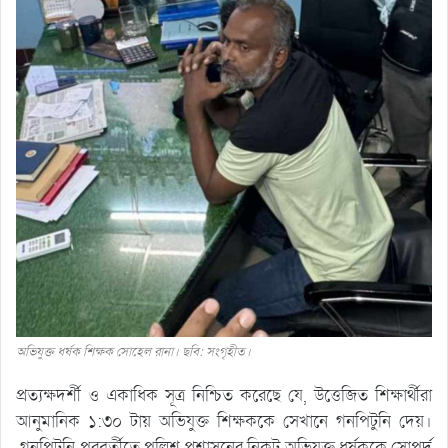
অভিযুক্ত ধর্ষক শিক্ষক সোহেল রানা। ছবি: সংগৃহীত।
প্রত্যক্ষদর্শী ও একাধিক সূত্র নিশ্চিত করেছে যে, উত্তেজিত শিক্ষার্থীরা
আনুমানিক ১:৩০ টায় অভিযুক্ত শিক্ষককে সেখানে গনপিটুনি দেয়।
গনপিটুনি পরবর্তীতে পুলিশ প্রশাসনের নিকট অভিযুক্ত ধর্ষককে সোপর্দ