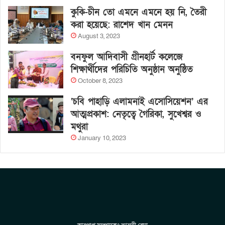
কুকি-চীন তো এমনে এমনে হয় নি, তৈরী
করা হয়েছে: রাশেদ খান মেনন
August 3, 2023
বনফুল আদিবাসী গ্রীনহার্ট কলেজে
শিক্ষার্থীদের পরিচিতি অনুষ্ঠান অনুষ্ঠিত
October 8, 2023
‘চবি পাহাড়ি এলামনাই এসোসিয়েশন’ এর
আত্মপ্রকাশ: নেতৃত্বে গৈরিকা, সুখেশ্বর ও
মথুরা
January 10, 2023