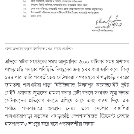
জেলা প্রশাসন কর্তৃক জারিকৃত ১৪৪ ধারার নোটিশ।
এদিকে ঘটনা সংগঠনের সময় আনুমানিক ৩:০০ ঘটিকার সময় প্রশাসন
খাগড়াছড়ি সদরের পরিস্থিতি নিয়ন্ত্রনের জন্য ১৪৪ ধারা জারি করে। কিন্তু
১৪৪ ধারা জারি পরবর্তীতেও সেটলাররা সঙ্গবদ্ধহয়ে খাগড়াছড়ি সদরের
জামতলা, পানখাইয়া পাড়া, নিউজিল্যান্ড, মিলনপুর, কলেজগেইট, স্লুইচ
গেইট এলাকায় জুম্মদের হামলা করার চেষ্টা করলে সংঘবদ্ধ জুম্ম জনতা
সেটলারদের প্রতিরোধ করতে এগিয়ে আসে এবং ধাওয়া দিয়ে এক
পর্যায়ে পানবাজারে অবস্থান নেয়। তবে সেটলার বাঙালিরা
পানখাইয়াপাড়া সড়কের খাগড়াছড়ি স্পেশালাইজড ট্রিটমেন্ট সেন্টার
হাসপাতালও ভাঙচুর করে বলে প্রত্যক্ষদর্শীরা জানায়।