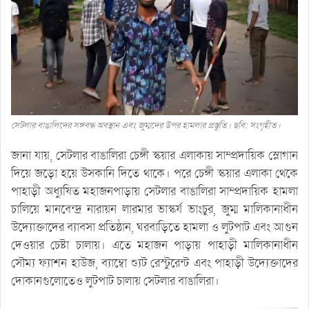
সেটলার বাঙালিদের সঙ্গবদ্ধ অবস্থান এবং জুম্মদের উপর হামলার প্রস্তুতি। ছবি: সংগৃহীত।
জানা যায়, সেটলার বাঙালিরা চেঙ্গী স্কয়ার এলাকায় সাম্প্রদায়িক স্লোগান
দিয়ে জড়ো হয়ে উসকানি দিতে থাকে। পরে চেঙ্গী স্কয়ার এলাকা থেকে
পাহাড়ী অধ্যুষিত মহাজনপাড়ায় সেটলার বাঙালিরা সাম্প্রদায়িক হামলা
চালিয়ে মানবেন্দ্র নারায়ন লারমার ভাস্কর্য ভাংচুর, জুম্ম মালিকানাধীন
উদ্যোক্তাদের ব্যাবসা প্রতিষ্ঠান, ঘরবাড়িতে হামলা ও লুটপাট এবং আগুন
দেওয়ার চেষ্টা চালায়। এতে মহাজন পাড়ায় পাহাড়ী মালিকানাধীন
সৌম্য ফ্যাশন হাউজ, ব্যাম্বো শ্যুট রেস্টুরেন্ট এবং পাহাড়ী উদ্যেক্তাদের
দোকানগুলোতেও লুটপাট চালায় সেটলার বাঙালিরা।