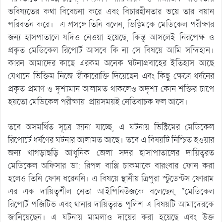
ভবিষ্যতের কথা বিবেচনা করে এবং বিচারহীনতার ভয়ে তার বয়ান
পরিবর্তন করে। এ প্রসঙ্গে তিনি বলেন, ভিক্টিমকে মেডিকেল পরীক্ষার
জন্য হাসপাতালে যদিও নেওয়া হয়েছে, কিন্তু আসলেই নিরপেক্ষ ও
প্রকৃত মেডিকেল রিপোর্ট আসবে কি না সে বিষয়ে আমি সন্দিহান।
কারন আমাদের কাছে এরকম অনেক ঘটনাপ্রবাহের ইতিহাস আছে
যেখানে ভিক্তিম নিজে স্বীকারোক্তি দিয়েছেন এবং কিছু ক্ষেত্রে ধর্ষনের
প্রকৃত প্রমাণ ও দৃশ্যমান আলামত থাকলেও অদৃশ্য কোন শক্তির চাপে
হয়তো মেডিকেল পরীক্ষায় প্রায়সময়ই নেতিবাচক ফল আসে।
তবে অসমর্থিত সূত্রে জানা যাচ্ছে, এ ঘটনায় ভিক্টিমের মেডিকেল
রিপোর্টে ধর্ষণের ঘটনার আলামত আছে। তবে এ বিষয়টি নিশ্চিত হওয়ার
জন্য খাগড়াছড়ি আধুনিক জেলা সদর হাসাপাতালের দায়িত্বরত
মেডিকেল অফিসার ডা: রিপল বাপ্পি চাকমাকে বারংবার ফোন করা
হলেও তিনি ফোন ধরেননি। এ বিষয়ে স্থানীয় ত্রিপুরা স্টুডেন্টস ফোরাম
এর এক দায়িত্বশীল নেতা আইপিনিউজকে বলেছেন, “মেডিকেল
রিপোর্ট পজিটিভ এবং থানার দায়িত্বরত পুলিশ এ বিষয়টি আমাদেরকে
জানিয়েছেন। এ ঘটনায় মামলাও দায়ের করা হয়েছে এবং উক্ত