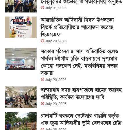
নেতৃবৃন্দের শুভেচ্ছা ও মতবিনিময় অনুষ্ঠিত
July 31, 2026
আন্তর্জাতিক আদিবাসী দিবস উপলক্ষ্যে
বিতর্ক প্রতিযোগীতার আয়োজন করেছে
জিএসএফ
July 29, 2026
সরকার গঠনের ৫ মাস অতিবাহিত হলেও
পার্বত্য চট্টগ্রাম চুক্তি বাস্তবায়নে দৃশ্যমান
কোনো পদক্ষেপ নেই: মতবিনিময় সভায়
বক্তারা
July 29, 2026
বান্দরবান সদর হাসপাতালে হামের ভয়াবহ
পরিস্থিতি, কার্যকর উদ্যোগের দাবি
July 29, 2026
রাঙ্গামাটি বরকলে সেটেলার বাঙালি কর্তৃক
এক জুম্ম আদিবাসীর ভূমি বেদখলের চেষ্টা
July 28, 2026