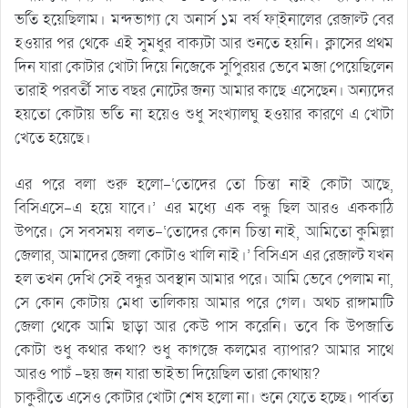
ভর্তি হয়েছিলাম। মন্দভাগ্য যে অনার্স ১ম বর্ষ ফা্ইনালের রেজাল্ট বের
হওয়ার পর থেকে এই সুমধুর বাক্যটা আর শুনতে হয়নি। ক্লাসের প্রথম
দিন যারা কোটার খোটা দিয়ে নিজেকে সুপিুরয়র ভেবে মজা পেয়েছিলেন
তারাই পরবর্তী সাত বছর নোটের জন্য আমার কাছে এসেছেন। অন্যদের
হয়তো কোটায় ভর্তি না হয়েও শুধু সংখ্যালঘু হওয়ার কারণে এ খোটা
খেতে হয়েছে।
এর পরে বলা শুরু হলো-‘তোদের তো চিন্তা নাই কোটা আছে,
বিসিএসে-এ হয়ে যাবে।’ এর মধ্যে এক বন্ধু ছিল আরও এককাঠি
উপরে। সে সবসময় বলত-‘তোদের কোন চিন্তা নাই, আমিতো কুমিল্লা
জেলার, আমাদের জেলা কোটাও খালি নাই।’ বিসিএস এর রেজাল্ট যখন
হল তখন দেখি সেই বন্ধুর অবস্থান আমার পরে। আমি ভেবে পেলাম না,
সে কোন কোটায় মেধা তালিকায় আমার পরে গেল। অথচ রাঙ্গামাটি
জেলা থেকে আমি ছাড়া আর কেউ পাস করেনি। তবে কি উপজাতি
কোটা শুধু কথার কথা? শুধু কাগজে কলমের ব্যাপার? আমার সাথে
আরও পাচঁ -ছয় জন যারা ভাইভা দিয়েছিল তারা কোথায়?
চাকুরীতে এসেও কোটার খোটা শেষ হলো না। শুনে যেতে হচ্ছে। পার্বত্য