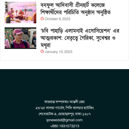
বনফুল আদিবাসী গ্রীনহার্ট কলেজে
শিক্ষার্থীদের পরিচিতি অনুষ্ঠান অনুষ্ঠিত
October 8, 2023
‘চবি পাহাড়ি এলামনাই এসোসিয়েশন’ এর
আত্মপ্রকাশ: নেতৃত্বে গৈরিকা, সুখেশ্বর ও
মথুরা
January 10, 2023
ভারপ্রাপ্ত সম্পাদকঃ আন্তনী রেমা
২৩/২৫ সালমা গার্ডেন, পিসি কালচার হাউজিং
শেখেরটেক-৪, মোহাম্মদপুর, ঢাকা-১২০৭
ipnewsbd@gmail.com
+880 1931073213