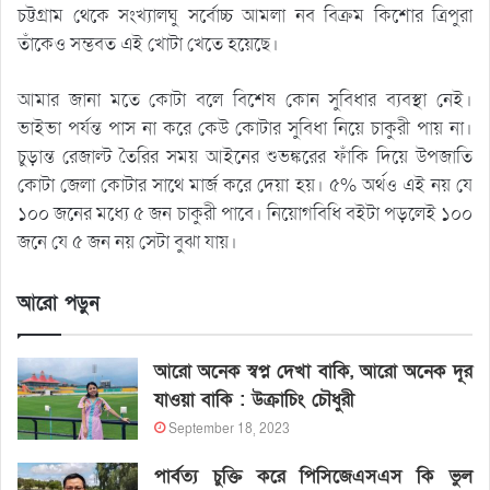
চট্টগ্রাম থেকে সংখ্যালঘু সর্বোচ্চ আমলা নব বিক্রম কিশোর ত্রিপুরা
তাঁকেও সম্ভবত এই খোটা খেতে হয়েছে।
আমার জানা মতে কোটা বলে বিশেষ কোন সুবিধার ব্যবস্থা নেই।
ভাইভা পর্যন্ত পাস না করে কেউ কোটার সুবিধা নিয়ে চাকুরী পায় না।
চুড়ান্ত রেজাল্ট তৈরির সময় আইনের শুভঙ্করের ফাঁকি দিয়ে উপজাতি
কোটা জেলা কোটার সাথে মার্জ করে দেয়া হয়। ৫% অর্থও এই নয় যে
১০০ জনের মধ্যে ৫ জন চাকুরী পাবে। নিয়োগবিধি বইটা পড়লেই ১০০
জনে যে ৫ জন নয় সেটা বুঝা যায়।
আরো পড়ুন
আরো অনেক স্বপ্ন দেখা বাকি, আরো অনেক দূর
যাওয়া বাকি : উক্রাচিং চৌধুরী
September 18, 2023
পার্বত্য চুক্তি করে পিসিজেএসএস কি ভুল