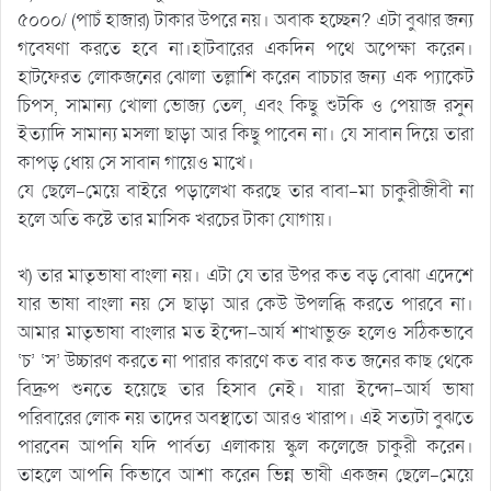
৫০০০/ (পাচঁ হাজার) টাকার উপরে নয়। অবাক হচ্ছেন? এটা বুঝার জন্য
গবেষণা করতে হবে না।হাটবারের একদিন পথে অপেক্ষা করেন।
হাটফেরত লোকজনের ঝোলা তল্লাশি করেন বাচচার জন্য এক প্যাকেট
চিপস, সামান্য খোলা ভোজ্য তেল, এবং কিছু শুটকি ও পেয়াজ রসুন
ইত্যাদি সামান্য মসলা ছাড়া আর কিছু পাবেন না। যে সাবান দিয়ে তারা
কাপড় ধোয় সে সাবান গায়েও মাখে।
যে ছেলে-মেয়ে বাইরে পড়ালেখা করছে তার বাবা-মা চাকুরীজীবী না
হলে অতি কষ্টে তার মাসিক খরচের টাকা যোগায়।
খ) তার মাতৃভাষা বাংলা নয়। এটা যে তার উপর কত বড় বোঝা এদেশে
যার ভাষা বাংলা নয় সে ছাড়া আর কেউ উপলব্ধি করতে পারবে না।
আমার মাতৃভাষা বাংলার মত ইন্দো-আর্য শাখাভুক্ত হলেও সঠিকভাবে
‘চ’ ‘স’ উচ্চারণ করতে না পারার কারণে কত বার কত জনের কাছ থেকে
বিদ্রুপ শুনতে হয়েছে তার হিসাব নেই। যারা ইন্দো-আর্য ভাষা
পরিবারের লোক নয় তাদের অবস্থাতো আরও খারাপ। এই সত্যটা বুঝতে
পারবেন আপনি যদি পার্বত্য এলাকায় স্কুল কলেজে চাকুরী করেন।
তাহলে আপনি কিভাবে আশা করেন ভিন্ন ভাষী একজন ছেলে-মেয়ে