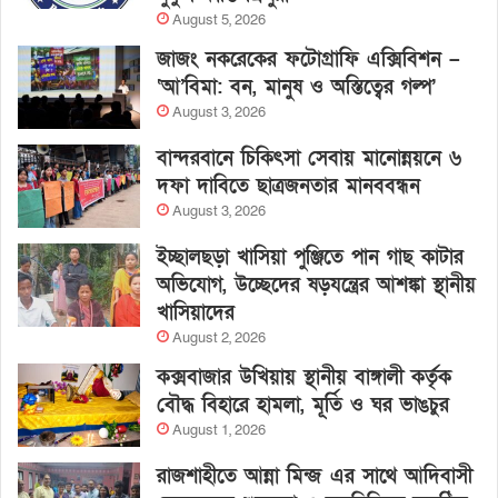
August 5, 2026
জাজং নকরেকের ফটোগ্রাফি এক্সিবিশন –
‘আ’বিমা: বন, মানুষ ও অস্তিত্বের গল্প’
August 3, 2026
বান্দরবানে চিকিৎসা সেবায় মানোন্নয়নে ৬
দফা দাবিতে ছাত্রজনতার মানববন্ধন
August 3, 2026
ইচ্ছালছড়া খাসিয়া পুঞ্জিতে পান গাছ কাটার
অভিযোগ, উচ্ছেদের ষড়যন্ত্রের আশঙ্কা স্থানীয়
খাসিয়াদের
August 2, 2026
কক্সবাজার উখিয়ায় স্থানীয় বাঙ্গালী কর্তৃক
বৌদ্ধ বিহারে হামলা, মূর্তি ও ঘর ভাঙচুর
August 1, 2026
রাজশাহীতে আন্না মিন্জ এর সাথে আদিবাসী