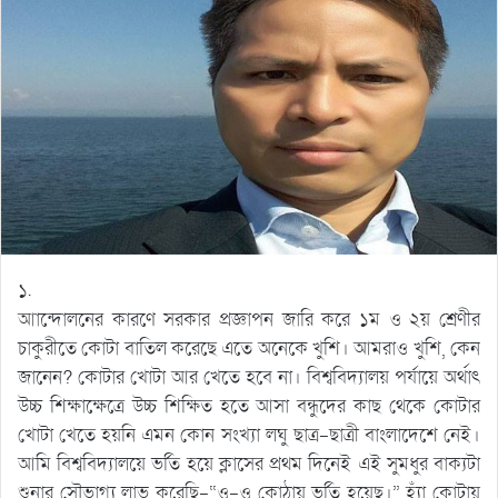
১.
আান্দোলনের কারণে সরকার প্রজ্ঞাপন জারি করে ১ম ও ২য় শ্রেণীর
চাকুরীতে কোটা বাতিল করেছে এতে অনেকে খুশি। আমরাও খুশি, কেন
জানেন? কোটার খোটা আর খেতে হবে না। বিশ্ববিদ্যালয় পর্যায়ে অর্থাৎ
উচ্চ শিক্ষাক্ষেত্রে উচ্চ শিক্ষিত হতে আসা বন্ধুদের কাছ থেকে কোটার
খোটা খেতে হয়নি এমন কোন সংখ্যা লঘু ছাত্র-ছাত্রী বাংলাদেশে নেই।
আমি বিশ্ববিদ্যালয়ে ভর্তি হয়ে ক্লাসের প্রথম দিনেই এই সুমধুর বাক্যটা
শুনার সৌভাগ্য লাভ করেছি-“ও-ও কোঠায় ভর্তি হয়েছ।” হ্যাঁ কোটায়