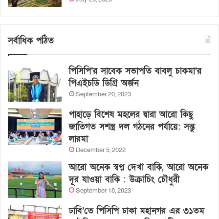
সর্বাধিক পঠিত
পিসিপি’র সাবেক সভাপতি বাবলু চাকমা’র
পিএইচডি ডিগ্রি অর্জন
September 20, 2023
পাহাড়ে বিশেষ মহলের দ্বারা আরো কিছু
জাতিগত সশস্ত্র দল গঠনের পর্যায়ে: সন্তু
লারমা
December 5, 2022
আরো অনেক স্বপ্ন দেখা বাকি, আরো অনেক
দূর যাওয়া বাকি : উক্রাচিং চৌধুরী
September 18, 2023
ঢাবি’তে পিসিপি ঢাকা মহানগর এর ৩১তম