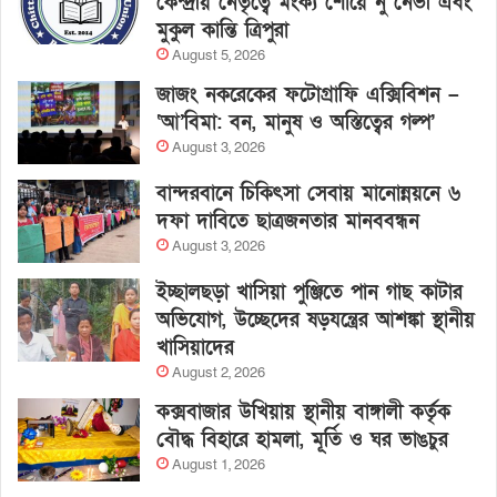
কেন্দ্রীয় নেতৃত্বে মংক্য শোয়ে নু নেভী এবং
মুকুল কান্তি ত্রিপুরা
August 5, 2026
জাজং নকরেকের ফটোগ্রাফি এক্সিবিশন –
‘আ’বিমা: বন, মানুষ ও অস্তিত্বের গল্প’
August 3, 2026
বান্দরবানে চিকিৎসা সেবায় মানোন্নয়নে ৬
দফা দাবিতে ছাত্রজনতার মানববন্ধন
August 3, 2026
ইচ্ছালছড়া খাসিয়া পুঞ্জিতে পান গাছ কাটার
অভিযোগ, উচ্ছেদের ষড়যন্ত্রের আশঙ্কা স্থানীয়
খাসিয়াদের
August 2, 2026
কক্সবাজার উখিয়ায় স্থানীয় বাঙ্গালী কর্তৃক
বৌদ্ধ বিহারে হামলা, মূর্তি ও ঘর ভাঙচুর
August 1, 2026