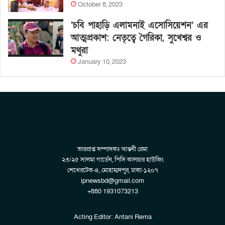
October 8, 2023
‘চবি পাহাড়ি এলামনাই এসোসিয়েশন’ এর
আত্মপ্রকাশ: নেতৃত্বে গৈরিকা, সুখেশ্বর ও
মথুরা
January 10, 2023
ভারপ্রাপ্ত সম্পাদকঃ আন্তনী রেমা
২৩/২৫ সালমা গার্ডেন, পিসি কালচার হাউজিং
শেখেরটেক-৪, মোহাম্মদপুর, ঢাকা-১২০৭
ipnewsbd@gmail.com
+880 1931073213
Acting Editor: Antani Rema