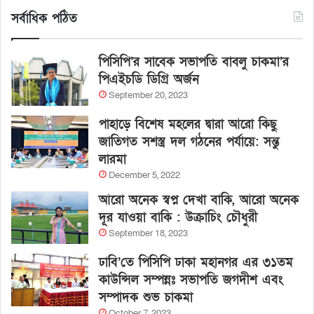
সর্বাধিক পঠিত
পিসিপি’র সাবেক সভাপতি বাবলু চাকমা’র
পিএইচডি ডিগ্রি অর্জন
September 20, 2023
পাহাড়ে বিশেষ মহলের দ্বারা আরো কিছু
জাতিগত সশস্ত্র দল গঠনের পর্যায়ে: সন্তু
লারমা
December 5, 2022
আরো অনেক স্বপ্ন দেখা বাকি, আরো অনেক
দূর যাওয়া বাকি : উক্রাচিং চৌধুরী
September 18, 2023
ঢাবি’তে পিসিপি ঢাকা মহানগর এর ৩১তম
কাউন্সিল সম্পন্নঃ সভাপতি জগদীশ এবং
সম্পাদক শুভ চাকমা
October 7, 2023