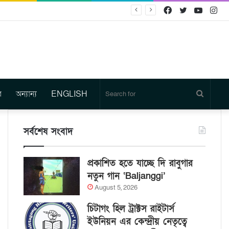
Facebook
Twitter
YouTu
In
র
অন্যান্য
ENGLISH
Search
for
সর্বশেষ সংবাদ
প্রকাশিত হতে যাচ্ছে দি রাবুগার
নতুন গান ‘Baljanggi’
August 5, 2026
চিটাগং হিল ট্রাক্টস রাইটার্স
ইউনিয়ন এর কেন্দ্রীয় নেতৃত্বে