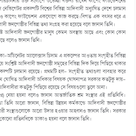
পরিচালনায় উক্ত সংলাপে শুভেচ্ছা বক্তব্য রাখেন কাপেং ফাউন্ডেশনের
স নেভিগেটর প্রকল্পটি বিশ্বের বিভিন্ন আদিবাসী অধ্যুষিত দেশে চলমান
স্থা ও কাপেং ফাউন্ডেশন একযোগে কাজ করছে।বিগত এক বৎসর ধরে এ
সী জনগোষ্ঠীর বিভিন্ন তথ্য সংগ্রহ করা হয়েছে বলে জানান তিনি।
শ্লিষ্ট আদিবাসী জনগোষ্ঠীর মানুষ কেমন অবস্থায় আছে এবং কোন কোন
এসেছে বলেও জানান তিনি।
ল কো-অর্ডিনেটর অ্যালেক্সাস চিসাম এ প্রকল্পের আওতায় সংগৃহীত বিভিন্ন
ে সংশ্লিষ্ট আদিবাসী জনগোষ্ঠী সমূহের বিভিন্ন দিক দিয়ে পিছিয়ে থাকার
্রকল্পটি চলমান রয়েছে। প্রথমটি হল- সংগৃহীত তথ্যগুলা ব্যবহার করে
াতিসংঘ ঘোষিত আদিবাসী অধিকার বিষয়ক ঘোষনাপত্র সরকার কতটুকু দায়-
 আদিবাসীরা কতটুকু পিছিয়ে রয়েছে সে বিষয়গুলো তুলে আনা।
t) নেয়া হয়না বলেও জানান আন্তর্জাতিক শ্রম সংস্থার এই প্রতিনিধি।
তিনি আরো জানান, বিভিন্ন উন্নয়ন কর্মকান্ডে আদিবাসী জনগোষ্ঠীর
সরকারী সংস্থাগুলোকে আরো উদার হওয়ার আহ্বানও জানান তিনি। সরকার
ৃত্বের কোনো প্রতিনধিকে ডাকাও হয়না বলে জানান তিনি।