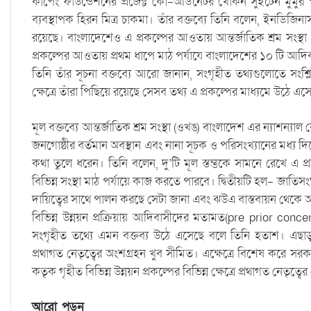
কাপেং ফাউন্ডেশনের প্রজেক্ট কো-অর্ডিনেটর খোকন সুইটেন মুর্মুর 
ব্যবস্থাপক হিরন মিত্র চাকমা। তাঁর বক্তব্যে তিনি বলেন, ইনডিজিনা
রয়েছে। বাংলাদেশেও এ প্রকল্পের আওতায় আন্তর্জাতিক শ্রম সং
প্রকল্পের আওতায় প্রথম ধাপে মাঠ পর্যাযে বাংলাদেশের ১০ টি আদিবা
তিনি তাঁর সূচনা বক্তব্যে আরো জানান, সংগৃহীত তথ্যগুলোতে সং
ক্ষেত্রে তাঁরা পিছিয়ে রয়েছে সেসব তথ্য এ প্রকল্পের মাধ্যমে উঠে 
মূল বক্তব্যে আন্তর্জাতিক শ্রম সংস্থা (ওখঙ) বাংলাদেশ এর ন্যাশন্যা
জনগোষ্ঠীর বর্তমান অবস্থান এবং নানা সূচক ও পরিসংখ্যানের মধ্য দিয়
কথা তুলে ধরেন। তিনি বলেন, দু’টি মূল স্তম্ভকে সামনে রেখে এ প
বিভিন্ন সংস্থা মাঠ পর্যায়ে কাজ করতে পারবে। দ্বিতীয়টি হল- জ
দায়িত্বের সাথে পালন করছে সেটা জানা এবং ঝউএ বাস্তবায়ন থেকে
বিভিন্ন উন্নয়ন প্রক্রিয়ায় আদিবাসীদের মতামত(pre prior concen
সংগৃহীত তথ্যে এমন বক্তব্য উঠে এসেছে বলে তিনি হতাশ। এছাড়া 
প্রথাগত নেতৃত্বের অংশগ্রহন খুব সীমিত। এক্ষেত্রে বিশেষ করে 
কতৃৃক গৃহীত বিভিন্ন উন্নয়ন প্রকল্পের বিভিন্ন ক্ষেত্রে প্রথাগত নেত
আরো পড়ুন