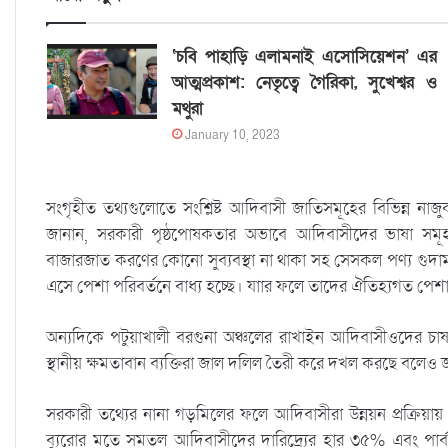
‘চবি পাহাড়ি এলামনাই এসোসিয়েশন’ এর
আত্মপ্রকাশ: নেতৃত্বে গৈরিকা, সুখেশ্বর ও
মথুরা
January 10, 2023
সংগৃহীত তথ্যগুলোতে সংশ্লিষ্ট আদিবাসী জাতিসমূহের বিভিন্ন নাজুক
জানান, সরকারী পৃষ্ঠপোষকতার অভাবে আদিবাসীদের ভাষা সমূহ 
বাজারজাত করণের কোনো সুব্যবস্থা না থাকা সহ সেসকল পণ্য গুদাম
এসে পেশা পরিবর্তনে বাধ্য হচ্ছে। যাার ফলে তাদের ঐতিহ্যগত পেশ
অন্যদিকে পটুয়াখালী বরগুনা অঞ্চলের রাখাইন আদিবাসীওদের চা
স্থানীয় ক্ষমতাবান ব্যক্তিরা জাল দলিল তৈরী করে দখল করছে বলেও 
সরকারী তথ্যের নানা গড়মিলের ফলে আদিবাসীরা উন্নয়ন প্রক্রিয়
ব্যুরোর মতে সমতল আদিবাসীদের দারিদ্র্যের হার ৩৫% এবং পার্বত্য