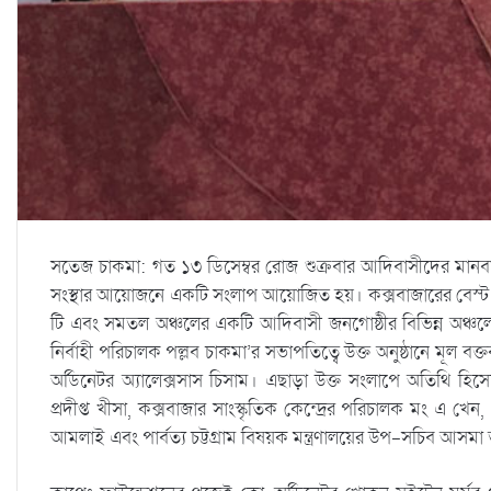
সতেজ চাকমা: গত ১৩ ডিসেম্বর রোজ শুক্রবার আদিবাসীদের মানবা
সংস্থার আয়োজনে একটি সংলাপ আয়োজিত হয়। কক্সবাজারের বেস্ট ওয়েস্ট
টি এবং সমতল অঞ্চলের একটি আদিবাসী জনগোষ্ঠীর বিভিন্ন অঞ্চলের প
নির্বাহী পরিচালক পল্লব চাকমা’র সভাপতিত্বে উক্ত অনুষ্ঠানে মূল বক্
অর্ডিনেটর অ্যালেক্সসাস চিসাম। এছাড়া উক্ত সংলাপে অতিথি হি
প্রদীপ্ত খীসা, কক্সবাজার সাংস্কৃতিক কেন্দ্রের পরিচালক মং এ খে
আমলাই এবং পার্বত্য চট্টগ্রাম বিষয়ক মন্ত্রণালয়ের উপ-সচিব আসম