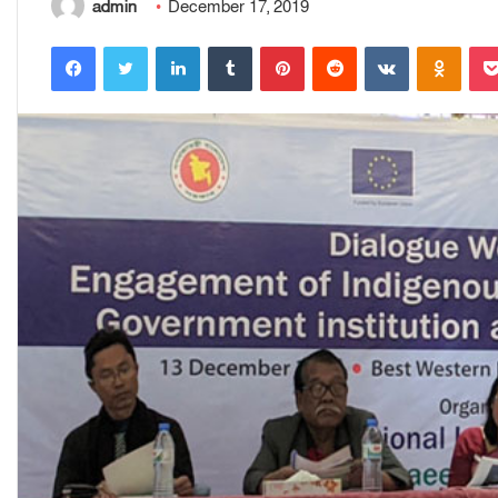
admin
December 17, 2019
Facebook
Twitter
LinkedIn
Tumblr
Pinterest
Reddit
VKontakte
Odnoklassniki