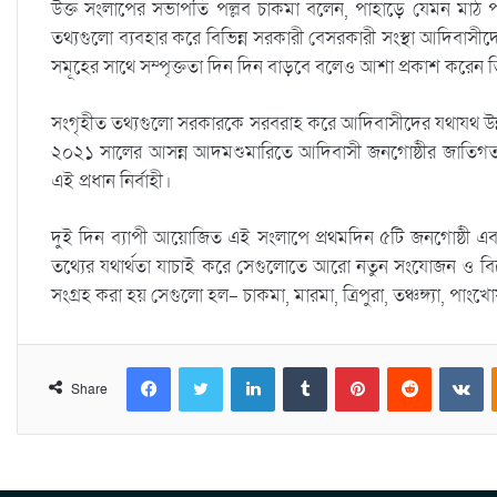
উক্ত সংলাপের সভাপতি পল্লব চাকমা বলেন, পাহাড়ে যেমন মাঠ প
তথ্যগুলো ব্যবহার করে বিভিন্ন সরকারী বেসরকারী সংস্থা আদিবাসী
সমূহের সাথে সম্পৃক্ততা দিন দিন বাড়বে বলেও আশা প্রকাশ করেন 
সংগৃহীত তথ্যগুলো সরকারকে সরবরাহ করে আদিবাসীদের যথাযথ উন্ন
২০২১ সালের আসন্ন আদমশুমারিতে আদিবাসী জনগোষ্ঠীর জাতিগত প
এই প্রধান নির্বাহী।
দুই দিন ব্যাপী আয়োজিত এই সংলাপে প্রথমদিন ৫টি জনগোষ্ঠী এবং
তথ্যের যথার্থতা যাচাই করে সেগুলোতে আরো নতুন সংযোজন ও বি
সংগ্রহ করা হয় সেগুলো হল- চাকমা, মারমা, ত্রিপুরা, তঞ্চঙ্গ্যা, পাংখো
Facebook
Twitter
LinkedIn
Tumblr
Pinterest
Reddit
VKontakte
Share