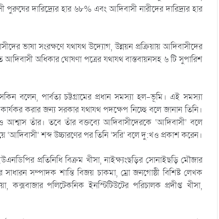
পুরুষের দারিদ্র্যের হার ৬৮% এবং আদিবাসী নারীদের দারিদ্র্যর হার
াসীদের ভাষা সংরক্ষণে যথাযথ উদ্যোগ, উন্নয়ন প্রক্রিয়ায় আদিবাসীদের
 আদিবাসী অধিকার ঘোষণা পত্রের যথাযথ বাস্তবায়নসহ ৬ টি সুপারিশ
কিন বলেন, পার্বত্য চট্টগ্রামের প্রধান সমস্যা হল-ভূমি। এই সমস্যা
 কার্যকর করার জন্য সরকার যথাযথ পদক্ষেপ নিচ্ছে বলে জানান তিনি।
ও আশ্বাস তাঁর। তবে তাঁর বক্তব্যে আদিবাসীদেরকে ‘আদিবাসী’ বলে
যায়ে ‘আদিবাসী’ শব্দ উচ্চারণের পর তিনি ‘সরি’ বলে দু:খও প্রকাশ করেন।
 ইউএনডিপির প্রতিনিধি বিক্রম খীসা, নাইক্ষ্যংছড়ির সোনাইছড়ি মৌজার
র্কের সাধারন সম্পাদক শান্তি বিজয় চাকমা, ম্রো জনগোষ্ঠী বিশিষ্ট লেখক
 কক্সবাজার পলিটেকনিক ইনস্টিটিউটের পরিচালক প্রদীপ্ত খীসা,