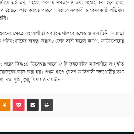
র্যায়ে এই তথ্য সংগ্রহ করলাম সমতলেও তথ্য সংগ্রহ করা হবে।সেই
দের উন্নয়নে কাজ করতে পারবে। এভাবে সরকারী ও বেসরকারী প্রতিষ্ঠান
তিনি।
য়নের ক্ষেত্রে সহযোগীতা অব্যাহত থাকবে বলেও জানান তিনি। এছাড়া
রিসংখ্যানের ব্যবস্থা করারও জোর দাবী করেন কাপেং ফাউন্ডেশনের
 পরের দিন(১৪ ডিসেম্বর) আরো ৫ টি জনগোষ্ঠীর মাঠপর্যায়ে সংগৃহীত
য়োজনের কাজ করা হয়। প্রথম ধাপে যেসব আদিবাসী জনগোষ্ঠীর তথ্য
য়া, বম, খুমি, ম্রো, খিয়াং ও রাখাইন।
Odnoklassniki
Pocket
Share via Email
Print