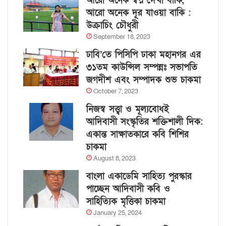
আরো অনেক স্বপ্ন দেখা বাকি,
আরো অনেক দূর যাওয়া বাকি :
উক্রাচিং চৌধুরী
September 18, 2023
ঢাবি’তে পিসিপি ঢাকা মহানগর এর
৩১তম কাউন্সিল সম্পন্নঃ সভাপতি
জগদীশ এবং সম্পাদক শুভ চাকমা
October 7, 2023
নিজস্ব সত্ত্বা ও মূল্যবোধই
আদিবাসী সংস্কৃতির শক্তিশালী দিক:
একান্ত সাক্ষাতকারে কবি শিশির
চাকমা
August 8, 2023
বাংলা একাডেমি সাহিত্য পুরস্কার
পাচ্ছেন আদিবাসী কবি ও
সাহিত্যিক মৃত্তিকা চাকমা
January 25, 2024