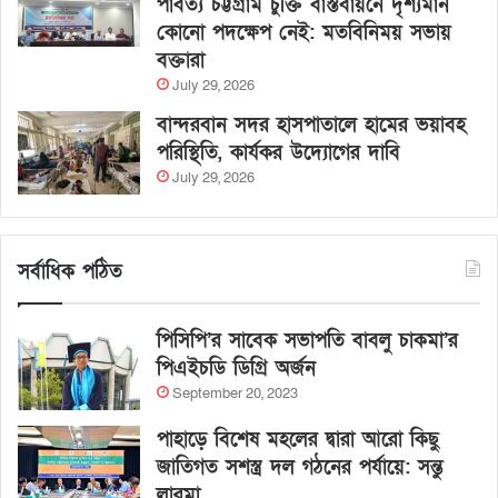
পার্বত্য চট্টগ্রাম চুক্তি বাস্তবায়নে দৃশ্যমান
কোনো পদক্ষেপ নেই: মতবিনিময় সভায়
বক্তারা
July 29, 2026
বান্দরবান সদর হাসপাতালে হামের ভয়াবহ
পরিস্থিতি, কার্যকর উদ্যোগের দাবি
July 29, 2026
সর্বাধিক পঠিত
পিসিপি’র সাবেক সভাপতি বাবলু চাকমা’র
পিএইচডি ডিগ্রি অর্জন
September 20, 2023
পাহাড়ে বিশেষ মহলের দ্বারা আরো কিছু
জাতিগত সশস্ত্র দল গঠনের পর্যায়ে: সন্তু
লারমা