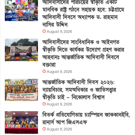
আদিবাসীদের পরিচয়ের স্বীকৃতি একটি
মানবিক রাষ্ট্র গঠনে সহায়ক হবে: চট্টগ্রামে
আদিবাসী দিবসে অধ্যাপক ড. রাহমান
নাসির উদ্দিন
August 9, 2026
আদিবাসীদের সাংবিধানিক ও আইনগত
স্বীকৃতি দিতে কার্যকর উদ্যোগ গ্রহণ করার
আহবানঃ আন্তর্জাতিক আদিবাসী দিবসে
বক্তারা
August 9, 2026
আন্তর্জাতিক আদিবাসী দিবস ২০২৬:
ন্যায়বিচার, সমঅধিকার ও জাতিসত্ত্বার
স্বীকৃতি চাই – নিকোলাস বিশ্বাস
August 9, 2026
বিতর্ক প্রতিযোগিতায় চ্যাম্পিয়ন জাককানইবি,
রানার্স আপ জিএসএফ
August 8, 2026