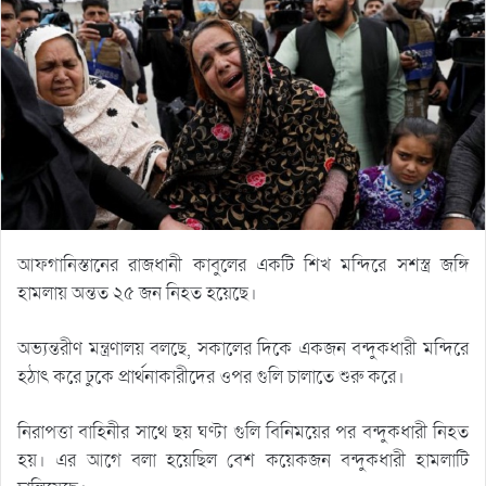
আফগানিস্তানের রাজধানী কাবুলের একটি শিখ মন্দিরে সশস্ত্র জঙ্গি
হামলায় অন্তত ২৫ জন নিহত হয়েছে।
অভ্যন্তরীণ মন্ত্রণালয় বলছে, সকালের দিকে একজন বন্দুকধারী মন্দিরে
হঠাৎ করে ঢুকে প্রার্থনাকারীদের ওপর গুলি চালাতে শুরু করে।
নিরাপত্তা বাহিনীর সাথে ছয় ঘণ্টা গুলি বিনিময়ের পর বন্দুকধারী নিহত
হয়। এর আগে বলা হয়েছিল বেশ কয়েকজন বন্দুকধারী হামলাটি