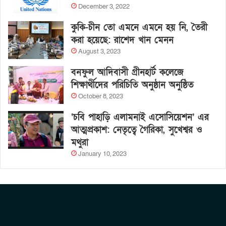
December 3, 2022
কুকি-চীন তো এমনে এমনে হয় নি, তৈরী
করা হয়েছে: রাশেদ খান মেনন
August 3, 2023
বনফুল আদিবাসী গ্রীনহার্ট কলেজে
শিক্ষার্থীদের পরিচিতি অনুষ্ঠান অনুষ্ঠিত
October 8, 2023
‘চবি পাহাড়ি এলামনাই এসোসিয়েশন’ এর
আত্মপ্রকাশ: নেতৃত্বে গৈরিকা, সুখেশ্বর ও
মথুরা
January 10, 2023