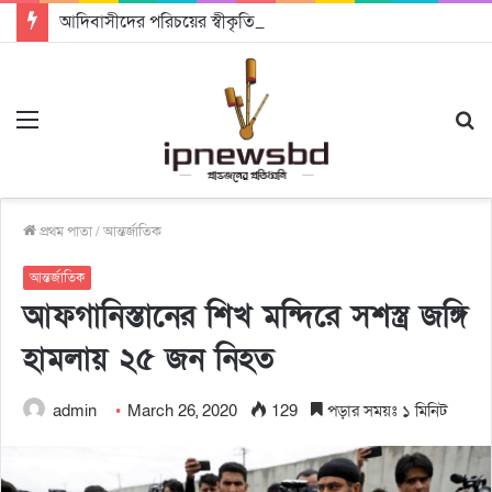
আদিবাসীদের পরিচয়ের স্বীকৃতি একটি মানবিক রাষ্ট্র গঠনে সহায়ক হবে: চট্টগ্রামে আদিবাসী দিবসে অধ্যাপক ড. রাহমান নাসির উদ্দিন
Menu
S
fo
প্রথম পাতা
/
আন্তর্জাতিক
আন্তর্জাতিক
আফগানিস্তানের শিখ মন্দিরে সশস্ত্র জঙ্গি
হামলায় ২৫ জন নিহত
admin
March 26, 2020
129
পড়ার সময়ঃ ১ মিনিট