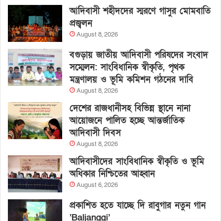
আদিবাসী শহীদদের স্মরণে গাসুর মোমবাতি
প্রজ্বলন
August 8, 2026
বগুড়ায় জাতীয় আদিবাসী পরিষদের সংবাদ
সম্মেলন: সাংবিধানিক স্বীকৃতি, পৃথক
মন্ত্রণালয় ও ভূমি কমিশন গঠনের দাবি
August 8, 2026
দেশের রাজধানীসহ বিভিন্ন স্থানে নানা
আয়োজনে পালিত হচ্ছে আন্তর্জাতিক
আদিবাসী দিবস
August 8, 2026
আদিবাসীদের সাংবিধানিক স্বীকৃতি ও ভূমি
অধিকার নিশ্চিতের আহ্বান
August 6, 2026
প্রকাশিত হতে যাচ্ছে দি রাবুগার নতুন গান
‘Baljanggi’