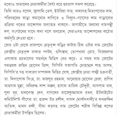
মধ্যেও আমাদের নেতাকর্মীরা ধৈর্য্য ধরে হরতাল সফল করেছে।
তিনি আরও বলেন, জ্বালানি তেল, ইউরিয়া সার, খাদ্যসহ নিত্যপণ্যের দাম,
পরিবহনের ভাড়া কমানোর দাবিতে ও বিদ্যুৎ-গ্যাসের দাম বাড়ানোর
প্রক্রিয়া বন্ধের আন্দোলন অব্যাহত থাকবে। আগামীতে অন্যান্য বামপন্থী
দল, সংগঠনের সাথে কথা বলে অবরোধ, ঘেরাওসহ আন্দোলনের কঠোর
কর্মসূচি দেওয়া হবে।
ভোর ৬টা থেকে রাজপথে নেতৃবৃন্দ ঘড়ির কাটায় ঠিক ৬টায় বাম জোটের
কেন্দ্রীয় নেতৃবৃন্দ ঢাকার পল্টন, গুলিস্তান, তোপখানা রোড, বিজয়নগর
এলাকায় হরতালের সমর্থনে মিছিল বের করে। এ সময় বাম জোটের
সমন্বয়ক রুহিন হোসেন প্রিন্স, সিপিবি সভাপতি মোহাম্মদ শাহ আলম,
সিপিবি’র সহ সাধারণ সম্পাদক মিহির ঘোষ, কেন্দ্রীয় নেতা লক্ষ্মী চক্রবর্তী,
ডা. দিবালোক সিংহ, ডা. ফজলুর রহমান, আনোয়ার হোসেন রেজা, রাগিব
আহসান মুন্না, অনিরুদ্ধ দাশ অঞ্জন, হাসান তারিক চৌধুরী, আসলাম খান,
লুনা নূর, মানবেন্দ্র দেব, বাসদের রাজেকুজ্জামান রতন, ইউনাইটেড
কমিউনিস্ট লীগের ডা. হারুন উর রশীদ, বাসদ (মার্কসবাদী)’র ফখরুদ্দিন
আতিক, মানস নন্দী, সীমা দত্তসহ বাম জোটের শরীক বিভিন্ন দলের
নেতাকর্মীরা উপস্থিত ছিলেন।