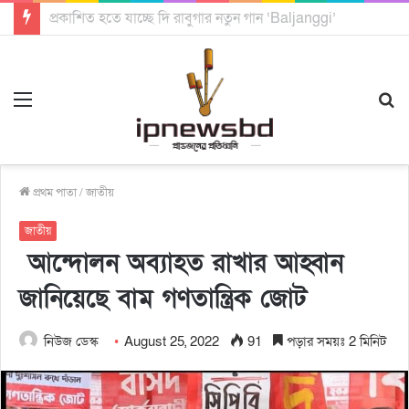
চিটাগং হিল ট্রাক্টস রাইটার্স ইউনিয়ন এর কেন্দ্রীয় নেতৃত্বে মংক্য শোয়ে নু নেভী এবং মুকুল কান্তি ত্রিপুরা
Menu
S
fo
প্রথম পাতা
/
জাতীয়
জাতীয়
আন্দোলন অব্যাহত রাখার আহ্বান
জানিয়েছে বাম গণতান্ত্রিক জোট
নিউজ ডেস্ক
August 25, 2022
91
পড়ার সময়ঃ 2 মিনিট