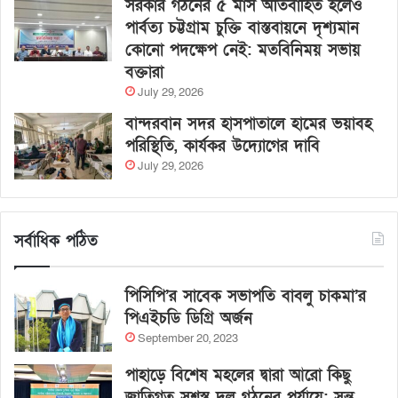
সরকার গঠনের ৫ মাস অতিবাহিত হলেও
পার্বত্য চট্টগ্রাম চুক্তি বাস্তবায়নে দৃশ্যমান
কোনো পদক্ষেপ নেই: মতবিনিময় সভায়
বক্তারা
July 29, 2026
বান্দরবান সদর হাসপাতালে হামের ভয়াবহ
পরিস্থিতি, কার্যকর উদ্যোগের দাবি
July 29, 2026
সর্বাধিক পঠিত
পিসিপি’র সাবেক সভাপতি বাবলু চাকমা’র
পিএইচডি ডিগ্রি অর্জন
September 20, 2023
পাহাড়ে বিশেষ মহলের দ্বারা আরো কিছু
জাতিগত সশস্ত্র দল গঠনের পর্যায়ে: সন্তু