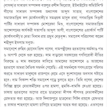
(বাসদ)’র সাধারণ সম্পাদক বজলুর রশীদ ফিরোজ, ইউনাইটেড কমিউনিস্ট
লীগের সাধারণ সম্পাদক অধ্যাপক আব্দুস সাত্তার, বাংলাদেশের
সমাজতান্ত্রিক দল (মার্কসবাদী)’র সমন্বয়ক মাসুদ রানা, গণতান্ত্রিক বিপ্লবী
পার্টির সাধারণ সম্পাদক মোশরেফা মিশু, বাংলাদেশের সমাজতান্ত্রিক
আন্দোলনের কার্যকরী সভাপতি আব্দুল আলী, বাংলাদেশের ওয়ার্কার্স পার্টি
(মার্কসবাদী)‘র নেতা বিধান রায় প্রমুখ নেতৃবৃন্দ। সমাবেশ পরিচালনা করেন
শহীদুল ইসলাম সবুজ।
সমাবেশে রুহিন হোসেন প্রিন্স বলেন, বামপন্থীদের হরতালের কর্মকাণ্ড গত
৬ আগস্ট থেকে শুরু হয়েছে। দাম বাড়ানো সরকারের গণবিরোধী নীতির
বিরুদ্ধে ও দাম কমানোর দাবিতে আমাদের আন্দোলনে ও আজকের
হরতালে আমরা নৈতিক সমর্থন পেয়েছি। এই সমর্থনকে গণসংগ্রামে পরিণত
করতে সাধারণ মানুষকে রাজপথে নেমে এসে দুঃশাসনের অবসান ঘটাতে
হবে। বাম বিকল্প শক্তি সমাবেশ গড়ে তুলতে হবে। তিনি বলেন, দেশের
বিভিন্ন স্থানে নেতাকর্মীদের ওপর হামলা, হুমকি-ধামকি দেওয়া হয়েছে।
ঢাকায় হরতালের আগের রাতে ছাত্রনেতা দীপক শীলসহ নেতাকর্মীদের
গ্রেফতার করা হয়েছে। আজ দিনাজপুরে ছাত্রনেতা লিটন রায়কে গ্রেফতার
ও ঢাকার শাহবাগে হামলা চালিয়ে ছাত্রদের আহত করা হয়েছে। এতসবের