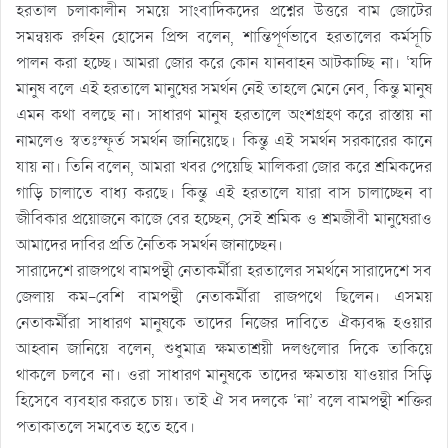
হরতাল চলাকালীন সময়ে সাংবাদিকদের প্রশ্নের উত্তরে বাম জোটের
সমন্বয়ক রুহিন হোসেন প্রিন্স বলেন, শান্তিপূর্ণভাবে হরতালের কর্মসূচি
পালন করা হচ্ছে। আমরা জোর করে কোন যানবাহন আটকাচ্ছি না। ‘যদি
মানুষ বলে এই হরতালে মানুষের সমর্থন নেই তাহলে মেনে নেব, কিন্তু মানুষ
এমন কথা বলছে না। সাধারণ মানুষ হরতালে অংশগ্রহণ করে রাস্তায় না
নামলেও স্বতঃস্ফূর্ত সমর্থন জানিয়েছে। কিন্তু এই সমর্থন সরকারের কানে
যায় না। তিনি বলেন, আমরা খবর পেয়েছি মালিকরা জোর করে শ্রমিকদের
গাড়ি চালাতে বাধ্য করছে। কিন্তু এই হরতালে যারা বাস চালাচ্ছেন বা
জীবিকার প্রয়োজনে কাজে বের হচ্ছেন, সেই শ্রমিক ও শ্রমজীবী মানুষেরাও
আমাদের দাবির প্রতি নৈতিক সমর্থন জানাচ্ছেন।
সারাদেশে রাজপথে বামপন্থী নেতাকর্মীরা হরতালের সমর্থনে সারাদেশে সব
জেলায় কম-বেশি বামপন্থী নেতাকর্মীরা রাজপথে ছিলেন। এসময়
নেতাকর্মীরা সাধারণ মানুষকে তাদের নিজের দাবিতে ঐক্যবদ্ধ হওয়ার
আহ্বান জানিয়ে বলেন, শুধুমাত্র ক্ষমতাশ্রয়ী দলগুলোর দিকে তাকিয়ে
থাকলে চলবে না। ওরা সাধারণ মানুষকে তাদের ক্ষমতায় যাওয়ার সিড়ি
হিসেবে ব্যবহার করতে চায়। তাই ঐ সব দলকে ‘না’ বলে বামপন্থী শক্তির
পতাকাতলে সমবেত হতে হবে।