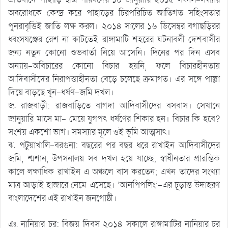
অবরোধকে কেন্দ্র করে পাহাড়ের চিরপরিচিত জাতিগত সহিংসতার
পুনরাবৃত্তিই জাতি লক্ষ করল। ২০১৪ সালের ১৬ ডিসেম্বর বগাছড়িরর
ধ্বংসযঞ্জের রেশ না কাটতেই রাঙ্গামাটি শহরের ঘটনাবলী দেশবাসীর
জন্য নতুন কোনো শুভবার্তা নিয়ে আসেনি। দিনের পর দিন এসব
অন্যায়-অবিচারের কোনো বিচার হয়নি, ফলে বিচারহীনতায়
আদিবাসীদের নিরাপত্তাহীনতা বেড়ে চলেছে ক্রমাগত। এর সঙ্গে পাল্লা
দিয়ে বাড়ছে খুন-ধর্ষণ-জমি দখল।
জ. রাজবাড়ী: রাজবাড়িতে বাগদা আদিবাসীদের বসবাস। সেখানে
জানুয়ারি মাসে মা- মেয়ে যুগপৎ ধর্ষণের শিকার হন। বিচার কি হবে?
সংশয় একশো ভাগ। সমস্যার মূলে ওই ভূমি আত্মসাৎ।
ঝ. পটুয়াখালি-বরগুনা: বছরের পর বছর ধরে রাখাইন আদিবাসীদের
জমি, শ্মশান, উপসনালয় সব দখল হয়ে যাচ্ছে; স্বাধীনতার প্রারম্ভিক
কালে লক্ষাধিক রাখাইন এ অঞ্চলে বাস করতেন; এখন তাদের সংখ্যা
মাত্র আড়াই হাজারে নেমে এসেছে। ‘আনপিপলিং’-এর চূড়ান্ত উদাহরণ
বাংলাদেশের এই রাখাইন জনগোষ্ঠী।
ঞ. নানিয়ার চর: বিজয় দিবস ২০১৪ সকালে রাঙ্গামাটির নানিয়ার চর