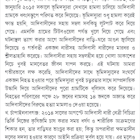
জানুয়ারি ২০১৫ সকালে ভূমিদস্যুরা সেখানে হামলা চালিয়ে আদিবাসী
গ্রামকে ধ্বংসস্তুপে পরিণত করে দিয়েছে। ভূমিদস্যুরা শুধু হামলা করেই
ক্ষান্ত হয়নি, আদিবাসীদের সহায় সম্বল সবকিছু লুটপাট করে নিয়ে
গেছে। এমনকি গ্রামের টিউবওয়েল পর্যন্ত খুলে নিয়ে গেছে এবং
ঘটনাস্থল ত্যাগ করার আগে আদিবাসীদের বাড়ি-ঘরে আগুন জ্বালিয়ে
দিয়েছে ও গর্ভবতী একজন নারীসহ আদিবাসী নারীদের মারধর ও
শ্লীলতাহানি করেছে। আদিবাসীরা সহায় সম্বলহীন হয়ে খোলা আকাশের
নিচে খুবই মানবেতর জীবন যাপন করছে। এই ঘটনায় আমরা
গভীরভাবে লক্ষ করেছি, আদিবাসীদের সাথে ভূমিদস্যুদের সংঘর্ষে
একজন নিহত হওয়ার পরে ভূমিদস্যুরা খুবই চতুরতার সাথে সাম্প্রদায়িক
উস্কানি দিয়ে আদিবাসীদের পুরো গ্রামটিকে ধূলিসাৎ করে দিয়েছে।
নিহতের পরিবারের পক্ষে ২৮ জনের নামসহ ১৪ জনকে অজ্ঞাত করে
আদিবাসীদের বিরুদ্ধে হত্যা মামলাও দেওয়া হয়েছে।
খ. চাঁপাইনবাবগঞ্জ: ২০১৪ সালের আগস্টে আদিবাসী নারী নেত্রী বিচিত্রা
তির্কি নিজের কৃষিজমি চাষ করার সময় ধর্ষণ ও শারীরিক আক্রমণের
শিকার হন, তার বাড়িঘর ভাংচুর করা হয়; কিন্তু অপরাধীরা ক্ষমতাসীন
দলের সদস্য হওয়ার কারণে আইনি প্রক্রিয়া দুর্বল হয়ে যায়। এর মূলেও