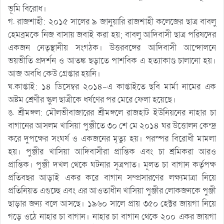
ভূমি বিরোধ।
গ. রাজশাহী: ২০১৫ সালের ৯ জানুয়ারি রাজশাহী কলেজের ছাত্র বাবলু
হেমব্রমকে নিজ বাসায় জবাই করা হয়; বাবলু আদিবাসী ছাত্র পরিষদের
একজন নেতৃস্থানীয় সংগঠক। উত্তরবঙ্গের আদিবাসী আন্দোলনে
ভয়ভীতি প্রদর্শন ও আতঙ্ক ছড়াতে পাশবিক এ হত্যাকাণ্ড চালানো হয়।
আজ অবধি কেউ গ্রেপ্তার হয়নি।
ঘ.কাপ্তাই: ১৪ ডিসেম্বর ২০১৪-এ কাপ্তাইতে ছবি মার্মা নামের এক
অষ্টম শ্রেণীর স্কুল ছাত্রীকে ধর্ষণের পর মেরে ফেলা হয়েছে।
ঙ. শ্রীমঙ্গল: মৌলভীবাজারের শ্রীমঙ্গলে রাজহাট ইউনিয়নের নাহার চা
বাগানের আসলম খাসিয়া পুঞ্জীতে ৩০ শে মে ২০১৪ ঘর উত্তোলন কেন্দ্র
করে দুপক্ষের সংঘর্ষ ও একজনের মৃত্যু হয়। পরস্পর বিরোধী মামলা
হয়। পুঞ্জীর খাসিয়া আদিবাসীরা প্রান্তিক এবং চা শ্রমিকরা আরও
প্রান্তিক। পুঞ্জী দখল থেকে ঘটনার সূত্রপাত। মূলত চা বাগান কর্তৃপক্ষ
প্রতিবছর আড়াই একর করে বাগান সম্প্রসারণের লক্ষ্যমাত্রা নিয়ে
প্রতিনিয়ত এগুচ্ছে এবং এর আওতাধীন খাসিয়া পুঞ্জীর লোকজনকে পুঞ্জী
ছাড়ার জন্য বলে আসছে। ১৯৬০ সালে প্রায় ৩৫০ হেক্টর জায়গা নিয়ে
গড়ে ওঠে নাহার চা বাগান। নাহার চা বাগান থেকে ২০০ একর জায়গা