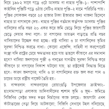
নিয়ে ১৯৮২ সালে গড়ে ওঠে আসলম বা নাহার পুঞ্জি-১। পাশাপাশি
কাইলিন পুঞ্জিটি গড়ে ওঠায় সেটিও নাহার পুঞ্জি-২ নামে পরিচিতি পায়।
পুঞ্জির লোকজন বছরে ২৫ হাজার টাকা ইজারার জন্য খাজনা হিসেবে
নাহার চা বাগানকে দেয়। নাহার পুঞ্জির বর্তমান কর্তৃপক্ষ আসলম পুঞ্জির
খাসিদের প্রতি বছর ২০ একর করে জমি ছেড়ে দিয়ে পুঞ্জির জায়গাটি
ছেড়ে দেয়ার কথা বলে। চা বাগানের আয়তন বাড়াতে প্রতি বছর
খাসিয়াদের উচ্ছেদ করা হচ্ছে। রাষ্ট্র খাসিয়া ও চা বাগানিদের ভূমির
সুরক্ষা নিশ্চিত করতে বাধ্য। কোনো এজেন্সি, বাহিনী বা করপোরেট
সংস্থা যদি রাষ্ট্রের চেয়ে ক্ষমতাধর হয়ে যায় তাহলে কীভাবে এর সমাধান
হবে? খাসিয়া জনগণের পুঞ্জী ও বসতের যাবতীয় সুরক্ষা নিশ্চিত করে
কীভাবে চা বাগানের বিকাশ ঘটানো যায়, তা রাষ্ট্রকেই সিদ্ধান্ত নিতে
হবে। কারণ জনগণের, খাসি ও চা বাগানিদের রক্ত জল করা পান ও
চায়ের আয়ে রাষ্ট্রীয় বাজেট তৈরি হয়।
চ. বান্দরবান: বান্দরবানের রোয়াংছড়ি উপজেলার ক্রাইক্ষ্যং-
হাংসামাপাড়া এলাকায় আদিবাসীদের শ্মশান ভূমি ও জুম- জমিতে
বিজিবির সেক্টর সদর দপ্তর নির্মাণের কাজ চলছে। জায়গাটা এখন
কাঁটাতারের বেড়া দিয়ে আটকানো; বিজিবি সেখানে টহল বসিয়েছে,