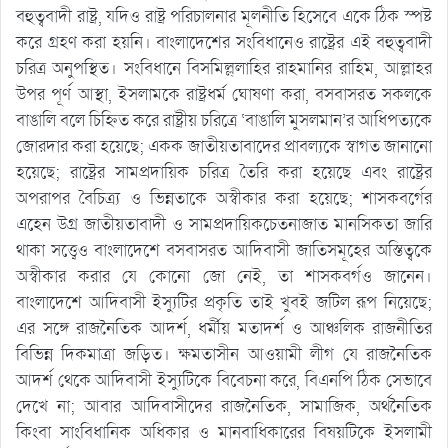
বহুত্ববাদী রাষ্ট্র, যদিও রাষ্ট্র পরিচালনার মূলনীতি হিসেবে একে ঠিক স্পষ্ট
করে গ্রহণ করা হয়নি। বাংলাদেশের সংবিধানেও রাষ্ট্রের এই বহুত্ববাদী
চরিত্র অনুপস্থিত। সংবিধানে বিসমিল্ল্লাহির রাহমানির রাহিম, আল্লাহর
উপর পূর্ণ আস্থা, ইসলামকে রাষ্ট্রধর্ম ঘোষণা করা, বসবাসরত সকলকে
বাঙালি বলে চিহ্নিত করে রাষ্ট্রীয় চরিত্রে ‘বাঙালি মুসলমান’র আধিপত্যকে
জোরদার করা হয়েছে; একক জাতীয়তাবাদের প্রাবল্যকে স্বাগত জানানো
হয়েছে; রাষ্ট্রের সামপ্রদায়িক চরিত্র তৈরি করা হয়েছে এবং রাষ্ট্রের
অপরাপর বৈচিত্র্য ও ভিন্নতাকে অস্বীকার করা হয়েছে; শাসকবর্গের
এহেন উগ্র জাতীয়তাবাদী ও সামপ্রদায়িকচেতনাজাত মানসিকতা জারি
থাকা সত্ত্বেও বাংলাদেশে বসবাসরত আদিবাসী জাতিসমূহের অস্তিত্বকে
অস্বীকার করার যে কোনো জো নেই, তা শাসকবর্গও জানেন।
বাংলাদেশে আদিবাসী ইস্যুটির প্রকৃতি তাই খুবই জটিল রূপ নিয়েছে;
এর সঙ্গে রাজনৈতিক আদর্শ, ধর্মীয় মতাদর্শ ও আঞ্চলিক রাজনীতির
বিভিন্ন দিকমাত্রা জড়িত। ক্ষমতাসীন আওয়ামী লীগ যে রাজনৈতিক
আদর্শ থেকে আদিবাসী ইস্যুটিকে বিবেচনা করে, বিএনপি ঠিক সেভাবে
দেখে না; আবার আদিবাসীদের রাজনৈতিক, সামাজিক, অর্থনৈতিক
কিংবা সাংবিধানিক অধিকার ও মানবাধিকারের বিষয়টিকে ইসলামী