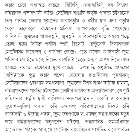
করার চেষ্টা অব্যাহত রয়েছে। বিজিবি, সেনাবাহিনী, বন বিভাগ,
বহিরাগত প্রভাবশালী ব্যক্তি, সেটেলার বাঙালি কর্তৃক পাবত্য চট্টগ্রামের
তিন পার্বত্য জেলায় জুম্মদের আবাসভূমি ও ধর্মীয় স্থান এবং স্বভূমি
থেকে তাদেরকে উচ্ছেদের প্রক্রিয়া ব্যাপকভাবে বৃদ্ধি পেয়েছে।
আদিবাসী জুম্মদের আবাসভূমি, জুমভূমি ও বিচরণভূমিতে অহরহ গড়ে
তোলা হচ্ছে বিভিন্ন পর্যটন স্পট, রিসোর্ট, রেস্টুরেন্ট, বিলাসবহুল
মোটেলসহ বিনোদন ও বাণিজ্য কেন্দ্র। এতে অনেক আদিবাসী জুম্ম
পরিবার হয় ইতোমধ্যে নিজের বাস্তভিটা ছেড়ে অন্যত্র আশ্রয় নিতে বাধ্য
হয়েছে, নয়তো উচ্ছেদের মুখে রয়েছে। ‘উপজাতি অধ্যুষিত অঞ্চলের
বৈশিষ্ট্য’কে ক্ষুণ্ন করার লক্ষ্যে সেটেলার বাঙালিদের পুনর্বাসন;
সেটেলারদের গুচ্ছগ্রাম সমপ্রসারণ; জুম্মদের উপর সামপ্রদায়িক হামলা;
বহিরাগতদের পার্বত্য চট্টগ্রামের ভোটার তালিকায় অন্তর্ভুক্তকরণ; ডেপুটি
কমিশনার কর্তৃক স্থায়ী বাসিন্দার সনদপত্র প্রদান; চাকরি ও অন্যান্য
সুযোগ-সুবিধা প্রদান; ভূমি বেদখল; বহিরাগতদের নিকট ভূমি
বন্দোবস্তী ও ইজারা প্রদান; জুম্ম জনগণকে সংখ্যালঘু করার লক্ষ্যে নতুন
করে বহিরাগতদের অনুপ্রবেশ ঘটানো; তথাকথিত ‘সমঅধিকার
আন্দোলন’ গঠনের মাধ্যমে সেটেলার বাঙালিদের সংগঠিত করে পার্বত্য