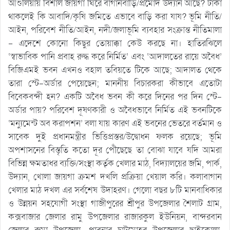
আশুলিয়ায় বিশাল জায়গা ঘিরে বাগানবাড়ি/প্রমোদ উদ্যান আছে? টাকা
থাকলেই কি আবাদি/কৃষি জমিতে এভাবে বাড়ি করা যায? ভূমি নীতি/
আইন, পরিবেশ নীতি/আইন, নদী/জলাভূমি ব্যবহার সংক্রান্ত নীতিমালা
– এদেশে কোনো কিছুর তোয়াক্কা কেউ করছে না। হাতিরঝিলে
‘স্বাভাবিক পানি প্রবাহ রুদ্ধ করে নির্মিত’ এবং ‘আদালতের রায়ে অবৈধ’
বিজিএমই ভবন এখনও বহাল তবিয়তে টিকে আছে; আদালত থেকে
তারা স্টে-অর্ডার পেয়েছেন; মাননীয় বিচারকরা কীভাবে এতোটা
বিবেকবন্দী হন? একটি অবৈধ ভবন কী করে দিনের পর দিন স্টে-
অর্ডার পায়? পরিবেশ দূষণকারী ও অবৈধভাবে নির্মিত এই ভবনটিকে
‘মন্যুমেন্ট অব করাপশন’ বলা যায় কারণ এই ভবনের ভেতরে বর্তমান ও
সাবেক দুই প্রধানমন্ত্রীর ভিত্তিপ্রস্তর/উদ্বোধন ফলক রয়েছে; ভূমি
অপশাসনের বিস্তৃতি কতো দূর পৌঁছেছে তা বোঝা যাবে যদি আমরা
বিভিন্ন ক্ষমতাধর ব্যক্তি/সংস্থা কর্তৃক খেলার মাঠ, বিদ্যালয়ের জমি, পার্ক,
উদ্যান, খোলা জায়গা ক্রমশ দখলি প্রক্রিয়া খেয়াল করি। কলাবাগান
খেলার মাঠ দখল এর সর্বশেষ উদাহরণ। গেলো বছর ৮টি মানবাধিকার
ও উন্নয়ন সহযোগী সংস্থা গাজীপুরের শ্রীপুর উপজেলার শৈলাট গ্রাম,
কক্সবাজার জেলার রামু উপজেলার রাজারকুল ইউনিয়ন, বান্দরবান