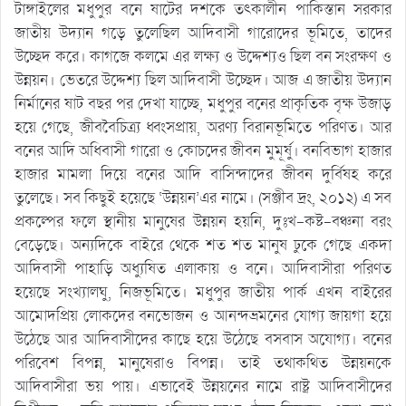
টাঙ্গাইলের মধুপুর বনে ষাটের দশকে তৎকালীন পাকিস্তান সরকার
জাতীয় উদ্যান গড়ে তুলেছিল আদিবাসী গারোদের ভূমিতে, তাদের
উচ্ছেদ করে। কাগজে কলমে এর লক্ষ্য ও উদ্দেশ্যও ছিল বন সংরক্ষণ ও
উন্নয়ন। ভেতরে উদ্দেশ্য ছিল আদিবাসী উচ্ছেদ। আজ এ জাতীয় উদ্যান
নির্মানের ষাট বছর পর দেখা যাচ্ছে, মধুপুর বনের প্রাকৃতিক বৃক্ষ উজাড়
হয়ে গেছে, জীববৈচিত্র্য ধ্বংসপ্রায়, অরণ্য বিরানভূমিতে পরিণত। আর
বনের আদি অধিবাসী গারো ও কোচদের জীবন মুমূর্ষু। বনবিভাগ হাজার
হাজার মামলা দিয়ে বনের আদি বাসিন্দাদের জীবন দুর্বিষহ করে
তুলেছে। সব কিছুই হয়েছে ‘উন্নয়ন’এর নামে। (সঞ্জীব দ্রং, ২০১২) এ সব
প্রকল্পের ফলে স্থানীয় মানুষের উন্নয়ন হয়নি, দুঃখ-কষ্ট-বঞ্চনা বরং
বেড়েছে। অন্যদিকে বাইরে থেকে শত শত মানুষ ঢুকে গেছে একদা
আদিবাসী পাহাড়ি অধ্যুষিত এলাকায় ও বনে। আদিবাসীরা পরিণত
হয়েছে সংখ্যালঘু, নিজভূমিতে। মধুপুর জাতীয় পার্ক এখন বাইরের
আমোদপ্রিয় লোকদের বনভোজন ও আনন্দভ্রমনের যোগ্য জায়গা হয়ে
উঠেছে আর আদিবাসীদের কাছে হয়ে উঠেছে বসবাস অযোগ্য। বনের
পরিবেশ বিপন্ন, মানুষেরাও বিপন্ন। তাই তথাকথিত উন্নয়নকে
আদিবাসীরা ভয় পায়। এভাবেই উন্নয়নের নামে রাষ্ট্র আদিবাসীদের