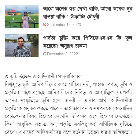
আরো অনেক স্বপ্ন দেখা বাকি, আরো অনেক দূর
যাওয়া বাকি : উক্রাচিং চৌধুরী
September 18, 2023
পার্বত্য চুক্তি করে পিসিজেএসএস কি ভুল
করেছে? অনুরাগ চাকমা
December 3, 2022
৩. ভূমি উচ্ছেদ ও আদিবাসীর মানবাধিকার:
বিশ্বজুড়ে ভূমি আদিবাসীদের কাছে পবিত্র। নদী, পাহাড়-পর্বত, ভূমি ও
প্রকৃতির সাথে রয়েছে আদিবাসীদের নিবিড় ও আধ্যাত্মিক সমপর্ক।
তাদের সংস্কৃতিতে ভূমি হলো জননী – মাদার আর্থ; আদিবাসীরা
প্রকৃতিকে অনুভব করতে পারে – তাই তারা বন ও সমপদকে কোনোদিন
বেচাকেনার বিষয় হিসেবে দেখেনি, জীবনের অংশ হিসেবে দেখেছে।
কিন’ আধুনিক সভ্যতা বন, প্রকৃতি সবকিছুকেই বাণিজ্যিক দৃষ্টিতে
দেখে। এখানেই আদিবাসীদের সঙ্গে বর্তমান উন্নয়ন ধারার দ্বান্দ্বিকতা।