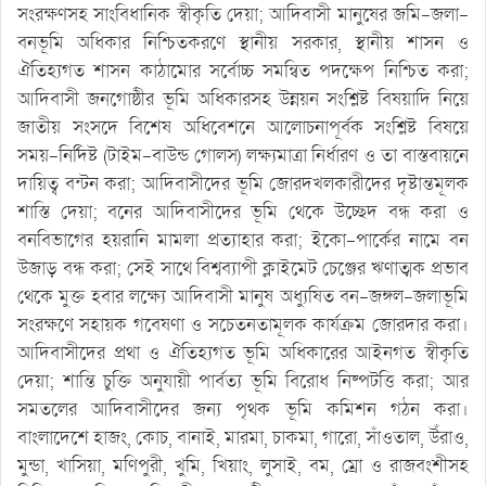
সংরক্ষণসহ সাংবিধানিক স্বীকৃতি দেয়া; আদিবাসী মানুষের জমি-জলা-
বনভূমি অধিকার নিশ্চিতকরণে স্থানীয় সরকার, স্থানীয় শাসন ও
ঐতিহ্যগত শাসন কাঠামোর সর্বোচ্চ সমন্বিত পদক্ষেপ নিশ্চিত করা;
আদিবাসী জনগোষ্ঠীর ভূমি অধিকারসহ উন্নয়ন সংশ্লিষ্ট বিষয়াদি নিয়ে
জাতীয় সংসদে বিশেষ অধিবেশনে আলোচনাপূর্বক সংশ্লিষ্ট বিষয়ে
সময়-নির্দিষ্ট (টাইম-বাউন্ড গোলস) লক্ষ্যমাত্রা নির্ধারণ ও তা বাস্তবায়নে
দায়িত্ব বন্টন করা; আদিবাসীদের ভূমি জোরদখলকারীদের দৃষ্টান্তমূলক
শাস্তি দেয়া; বনের আদিবাসীদের ভূমি থেকে উচ্ছেদ বন্ধ করা ও
বনবিভাগের হয়রানি মামলা প্রত্যাহার করা; ইকো-পার্কের নামে বন
উজাড় বন্ধ করা; সেই সাথে বিশ্বব্যাপী ক্লাইমেট চেঞ্জের ঋণাত্মক প্রভাব
থেকে মুক্ত হবার লক্ষ্যে আদিবাসী মানুষ অধ্যুষিত বন-জঙ্গল-জলাভূমি
সংরক্ষণে সহায়ক গবেষণা ও সচেতনতামূলক কার্যক্রম জোরদার করা।
আদিবাসীদের প্রথা ও ঐতিহ্যগত ভূমি অধিকারের আইনগত স্বীকৃতি
দেয়া; শান্তি চুক্তি অনুযায়ী পার্বত্য ভূমি বিরোধ নিষ্পটত্তি করা; আর
সমতলের আদিবাসীদের জন্য পৃথক ভূমি কমিশন গঠন করা।
বাংলাদেশে হাজং, কোচ, বানাই, মারমা, চাকমা, গারো, সাঁওতাল, উঁরাও,
মুন্ডা, খাসিয়া, মণিপুরী, খুমি, খিয়াং, লুসাই, বম, ম্রো ও রাজবংশীসহ