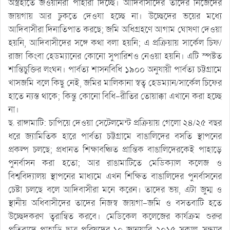
অস্ত্রহাতে জওয়ানরা পাহারা দিচ্ছে। আদিবাসীদের তাদের নিজেদের
জায়গায় আর ঢুকতে দেওযা হচ্ছে না। উচ্ছেদের ভয়ের মধ্যে
আদিবাসীরা দিনাতিপাত করছে; জমি অধিগ্রহণে আগাম ঘোষণা দেওয়া
হয়নি, আদিবাসীদের সঙ্গে কথা বলা হয়নি; এ প্রক্রিয়ায় সার্কেল চিফ/
রাজা কিংবা হেডম্যানের কোনো সুপারিশও নেওয়া হয়নি। এটি স্পষ্টত
শান্তিচুক্তির লংঘন। পার্বত্য শাসনবিধি ১৯০০ অনুযায়ী পার্বত্য চট্টগ্রামে
খাসজমি বলে কিছু নেই, জমির মালিকানা স্বত্ব হেডম্যান/সার্কেল চিফের
হাতে ন্যস্ত থাকে; কিন্তু কোনো বিধি-রীতির তোয়াক্কা এখানে করা হচ্ছে
না।
ছ. রাঙ্গামাটি: চাপিয়ে দেওয়া সেটেলমেন্ট প্রক্রিয়ায় গেলো ২৪/২৫ বছর
ধরে জ্যামিতিক হারে পার্বত্য চট্টগ্রামে বাঙালিদের বসতি স্থাপনের
প্রকল্প চলছে; প্রধানত শিক্ষাবঞ্চিত প্রান্তিক বাঙালিদেরকেই পাহাড়ে
পুনর্বাসন করা হতো; আর রাঙামাটিতে মেডিক্যাল কলেজ ও
বিশ্ববিদ্যালয় স্থাপনের মাধ্যমে এখন শিক্ষিত বাঙালিদের পুনর্বাসনের
চেষ্টা চলছে বলে আদিবাসীরা মনে করেন। তাদের ভয়, এটা জুম্ম ও
স্থানীয় অধিবাসীদের তাদের নিজস্ব জায়গা-জমি ও বসতবাটি হতে
উচ্ছেদকরণ ত্বরান্বিত করবে। মেডিকেল কলেজের কার্যক্রম শুরুর
প্রতিবাদে পাহাড়ি ছাত্র পরিষদের ১০ জানুয়ারি ২০১৫ সকাল-সন্ধ্যার