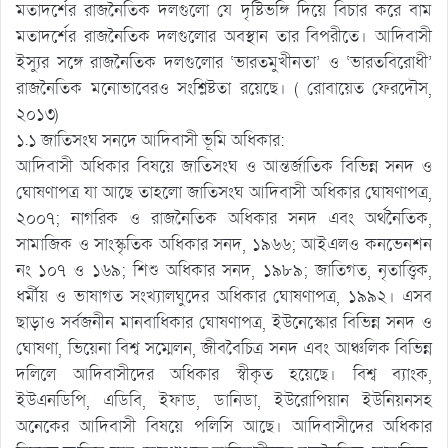
মতাদর্শের রাজনৈতিক দলগুলো যে দৃষ্টিভঙ্গি দিয়ে বিচার করে বাম
মতাদর্শের রাজনৈতিক দলগুলোর অবস্থান তার বিপরীতে। আদিবাসী
ইস্যুর সঙ্গে রাজনৈতিক দলগুলোর ‘ভারতমুখীনতা’ ও ‘ভারতবিরোধী’
রাজনৈতিক মনোভাবেরও সংশ্লিষ্টতা রয়েছে। ( রোবায়েত ফেরদৌস,
২০১৩)
১.১ জাতিসংঘ সনদে আদিবাসী ভূমি অধিকার:
আদিবাসী অধিকার বিষয়ে জাতিসংঘ ও আন্তর্জাতিক বিভিন্ন সনদ ও
ঘোষণাপত্র যা আছে তাহলো জাতিসংঘ আদিবাসী অধিকার ঘোষণাপত্র,
২০০৭; নাগরিক ও রাজনৈতিক অধিকার সনদ এবং অর্থনৈতিক,
সামাজিক ও সাংস্কৃতিক অধিকার সনদ, ১৯৬৬; আইএলও কনভেনশন
নং ১০৭ ও ১৬৯; শিশু অধিকার সনদ, ১৯৮৯; জাতিগত, নৃতাত্ত্বিক,
ধর্মীয় ও ভাষাগত সংখ্যালঘুদের অধিকার ঘোষণাপত্র, ১৯৯২। এসব
ছাড়াও সর্বজনীন মানবাধিকার ঘোষণাপত্র, ইউনেস্কোর বিভিন্ন সনদ ও
ঘোষণা, ভিয়েনা বিশ্ব সম্মেলন, জীববৈচিত্র সনদ এবং আঞ্চলিক বিভিন্ন
দলিলে আদিবাসীদের অধিকার স্বীকৃত হয়েছে। বিশ্ব ব্যাংক,
ইউএনডিপি, এডিবি, ইফাড, ডানিডা, ইউরোপিয়ান ইউনিয়নসহ
অনেকের আদিবাসী বিষয়ে পলিসি আছে। আদিবাসীদের অধিকার