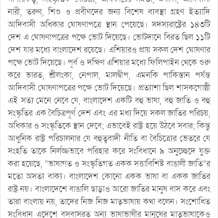
নারী, তরুণ, শিশু ও প্রবীণদের জন্য বিশেষ ব্যবস্থা গ্রহণ ইত্যাদি
আদিবাসী অধিকার ঘোষণাপত্রে স্থান পেয়েছে। সদস্যরাষ্ট্রের ১৪৩টি
দেশ এ ঘোষণাপত্রের পক্ষে ভোট দিয়েছে। ভোটদানে বিরত ছিল ১১টি
দেশ যার মধ্যে বাংলাদেশ রয়েছে। এশিয়ারও প্রায় সকল দেশ ঘোষণার
পক্ষে ভোট দিয়েছে। পূর্ব ও দক্ষিণ এশিয়ার মধ্যে ফিলিপাইন থেকে শুরু
করে ভারত, শ্রীলংকা, নেপাল, মালদ্বীপ, এমনকি পাকিস্তান পর্যন্ত
আদিবাসী ঘোষণাপত্রের পক্ষে ভোট দিয়েছে। প্রত্যাশা ছিল শাসকগোষ্ঠী
এই সত্য মেনে নেবে যে, বাংলাদেশ একটি বহু ভাষা, বহু জাতি ও বহু
সংস্কৃতির এক বৈচিত্রপূর্ণ দেশ এবং এর মধ্য দিয়ে সকল জাতির পরিচয়,
অধিকার ও সংস্কৃতিকে স্থান দেবে; এভাবেই রাষ্ট্র হয়ে উঠবে সবার; কিন্তু
আধুনিক রাষ্ট্র পরিচালনার যে বহুত্ববাদী নীতি বা বৈচিত্র্যের ভেতরে যে
সংহতি তাকে নির্লজ্জভাবে পরিহার করে সংবিধানে ৯ অনুচ্ছেদে যুক্ত
করা হয়েছে, “ভাষাগত ও সংস্কৃতিগত একক সত্তাবিশিষ্ট বাঙালী জাতি”র
মতো অসত্য বাক্য। বাংলাদেশ কোনো একক ভাষা বা একক জাতির
রাষ্ট্র নয়। বাংলাদেশে বাঙালি ছাড়াও আরো জাতির মানুষ বাস করে এবং
তারা বাংলায় নয়, তাদের নিজ নিজ মাতৃভাষায় কথা বলেন। সংশোধিত
সংবিধান এদেশে বসবাসরত অন্য ভাষাভাষীর মানুষের মাতৃভাষাকেও