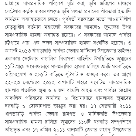
চট্টগ্রামে সামপ্রদায়িক পরিবেশ সৃষ্টি করা, ভূমি জরিপের মাধ্যমে
সেটেলার কর্তৃক জবরদখলকৃত ভূমি বৈধতা প্রদানের পাঁয়তারা ইত্যাদি
কার্যক্রম অব্যাহতভাবে চলছে। পূর্ববর্তী সরকারের মতো আওয়ামীলীগ
নেতৃত্বাধীন বর্তমান মহাজোট সরকারের আমলেও জুম্মদের উপর
সামপ্রদায়িক হামলা অব্যাহত রয়েছে। এ সরকারের আমলে পার্বত্য
চট্টগ্রামে প্রায় এক ডজন সাম্প্রদায়িক হামলা সংঘটিত হয়েছে। ৩
আগস্ট ২০১৩ খাগড়াছড়ি পার্বত্য জেলার মাটিরাঙ্গা উপজেলার তাইন্দং
এলাকায় সেটেলার বাঙালিরা নিরাপত্তা বাহিনীর উপস্থিতিতে জুম্মদের
১১টি গ্রামে সংঘবদ্ধভাবে সাম্প্রদায়িক হামলা চালিয়ে ৩৬টি ঘরবাড়িতে
অগ্নিসংযোগ ও ২৬১টি বাড়িতে লুটপাট ও ভাঙচুর করে। এর আগে
২২-২৩ সেপ্টেম্বর ২০১২ রাঙ্গামাটি শহরে সংঘটিত সামপ্রদায়িক
হামলায় শতাধিক জুম্ম ও ৯ জন বাঙালি আহত এবং পার্বত্য চট্টগ্রাম
আঞ্চলিক পরিষদের কার্যালয় ও বিশ্রামাগারে হামলাসহ জুম্মদের
ঘরবাড়ি ও দোকানপাত ভাঙচুর করা হয়। ১৭ ফেব্রুয়ারী ২০১১
খাগড়াছড়ি পার্বত্য জেলার রামগড় ও মানিকছড়ি উপজেলায়
সামপ্রদায়িক হামলা চালিয়ে জুম্মদের ১১০টি ঘরবাড়ি সম্পূর্ণভাবে
ভস্মিভূত এবং ১৭ এপ্রিল ২০১১ রাঙ্গামাটি জেলার লংগদু উপজেলার