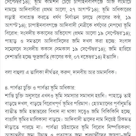
সেপ্টেম্বর’১৪); ভূমি কমিশন চেয়ে চাপাইনবাবগঞ্জে আজ লংমার্চে
নামছে আদিবাসীরা (প্রথম আলো, ২৭ আগস্ট’১৪); ভূমি অধিকারের
লড়াই বাধাগ্রস্ত করতে ধর্ষণ নির্যাতন চলছে (কালের কন্ঠ, ১৯
আগস্ট’১৪); চাপাইনবাবগঞ্জে আদিবাসী নেত্রীকে ধর্ষণের নেপথ্যে ভূমি
বিরোধ: সংসদীয় ককাসের অভিযোগ (প্রথম আলো ১৯ সেপ্টেম্বর’১৪);
পাহাড় ও সমতলে আদিবাসিদের জমি দখল করা হচ্ছে: সংবাদ
সম্মেলনে সংসদীয় ককাস (সমকাল ১৯ সেপ্টেম্বর’১৪); জমি হারিয়ে
দেশান্তরি হচ্ছে ক্ষুদ্রজাতি (কালের কন্ঠ, ০৭ নভেম্বর’১৪) ইত্যাদি।
বলা বাহুল্য এ তালিকা দীর্ঘতর, করুণ, দানবীয় আর অমানবিক।
৪. পার্বত্য চুক্তি ও পার্বত্য ভূমি অধিকার:
শান্তি চুক্তি অনুসারে এখনও ভূমি সমস্যার সমাধান হয়নি। পাহাড়ে তাই
বাড়ছে দখল, বাড়ছে বিরোধপূর্ণ ভূমির পরিমাণ। হেডম্যানের পূর্বানুমতি
ব্যতীত জমি হস্তান্তরের বিধান না থাকা সত্ত্বেও জমি বিকিকিনি হচ্ছে,
বাঙালি ভূমির মালিকানা বাড়ছে। আদিবাসী তাদের নাম নিয়েই ঠিকমত
দাঁড়াতে পারছে না। পার্বত্য চট্টগ্রামের ভূমি বিরোধ নিষ্পত্তিকরণ;
আভ্যন্তরীণ জুম্ম উদ্বাস্তু ও প্রত্যাগত জুম্ম শরণার্থীদের জায়গা-জমি