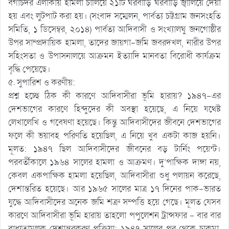
বগাচদর এলাকায় হামলা চালিয়ে ২১টি ঘরবাড়ি ঘরবাড়ি জ্বালিয়ে দেয়া
হয় এবং লুটপাট করা হয়। (সংবাদ সম্মেলন, পার্বত্য চট্টগ্রাম জনসংহতি
সমিতি, ১ ডিসেম্বর, ২০১৪) পার্বত্য আদিবাসী ও সংখ্যালঘু জনগোষ্ঠীর
উপর সাম্প্রদায়িক হামলা, তাদের জায়গা-জমি জবরদখল, নারীর উপর
সহিংসতা ও উপাসনালয়ে আক্রমন ইত্যাদি মানবতা বিরোধী কার্যক্রম
বৃদ্ধি পেয়েছে।
৫. সুপারিশ ও করণীয়:
প্রশ্ন হচ্ছে ঠিক কী কারণে আদিবাসীরা ভূমি হারায়? ১৯৪৭-এর
দেশভাগের কারণে হিন্দুদের কী অবস্থা হয়েছে, এ নিয়ে যথেষ্ট
লেখালেখি ও গবেষণা হয়েছে। কিন্তু আদিবাসীদের জীবনে দেশভাগের
ফলে কী ভয়াবহ পরিণতি হয়েছিল, এ নিয়ে খুব একটা কাজ হয়নি।
মূলত: ১৯৪৭ ছিল আদিবাসীদের জীবনের বড় টার্নিং পয়েন্ট।
পরবর্তীকালে ১৯৬৪ সালের হামলা ও আক্রমণ। দু’পাক্ষিক দাঙ্গা নয়,
কেবল একপাক্ষিক হামলা হয়েছিল, আদিবাসীরা শুধু পলায়ন করেছে,
দেশান্তরিত হয়েছে। আর ১৯৬৫ সালের মাত্র ১৭ দিনের পাক-ভারত
যুদ্ধে আদিবাসীদের অনেক জমি শত্রু সম্পত্তি হয়ে গেছে। মূলত যেসব
কারণে আদিবাসীরা ভূমি হারায় তাহলো পপুলেশন ট্রান্সফার – বার বার
বাধ্যতামূলক দেশান্তরকরণ প্রক্রিয়া; ১৯৪৭ সালের পর থেকে চাকমা,