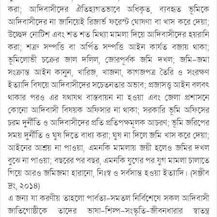
করা; আদিবাসীদের ঐতিহ্যগতভাবে অধিকৃত, ব্যবহৃত ভূমিকে
আদিবাসীদের না জানিয়েই রিজার্ভ ফরেস্ট ঘোষণা বা খাস করে দেয়া;
উচ্ছেদ নোটিশ এবং শত শত মিথ্যা মামলা দিয়ে আদিবাসীদের হয়রানি
করা; শত্রু সম্পত্তি বা অর্পিত সম্পত্তি আইন কার্যত বজায় থাকা;
ভূমিলোভী চক্রের জাল দলিল, জোরপূর্বক জমি দখল; জমি-জমা
সংক্রান্ত আইন কানুন, খারিজ, খাজনা, কাগজপত্র তৈরি ও সংরক্ষণ
ইত্যাদি বিষয়ে আদিবাসীদের সচেতনতার অভাব; প্রজাসত্ত্ব আইন বলবৎ
থাকার পরও এর যথাযথ বাস্তবায়ন না হওয়া এবং জেলা প্রশাসনে
কোনো আদিবাসী বিষয়ক অফিসার না থাকা; সরকারি ভূমি অফিসের
চরম দুর্নীতি ও আদিবাসীদের প্রতি প্রতিপক্ষমূলক আচরণ; ভূমি জরিপের
সময় দুর্নীতি ও ঘুষ দিতে বাধ্য করা; ঘুষ না দিলে জমি খাস করে দেয়া;
আইনের আশ্রয় না পাওয়া, এমনকি মামলায় জয়ী হলেও জমির দখল
বুঝে না পাওয়া; বছরের পর বছর, এমনকি যুগের পর যুগ মামলা চালাতে
গিয়ে আরও জমিজমা হারানো, নিঃস্ব ও সর্বসান্ত হওয়া ইত্যাদি। (সঞ্জীব
দ্রং, ২০১৪)
এ জন্য যা করণীয় তাহলো পার্বত্য-সমতল নির্বিশেষে সকল আদিবাসী
জাতিগোষ্ঠীকে তাদের ভাষা-শিল্প-সংস্কৃতি-জীবনধারার স্বাতন্ত্র