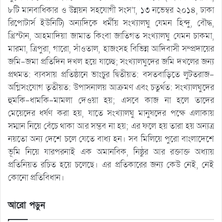
৮টি মানবাধিকার ও উন্নয়ন সহযোগী সংস’া, ১৩ নভেম্বর ২০১৪, ঢাকা
রিপোটার্স ইউনিটি) অন্যদিকে ধর্মীয় সংখ্যালঘু যেমন হিন্দু, বৌদ্ধ,
খ্রিস্টান, আহমাদিয়া জামাত কিংবা জাতিগত সংখ্যালঘু যেমন চাকমা,
মারমা, ত্রিপুরা, গারো, সাঁওতাল, হাজংসহ বিভিন্ন আদিবাসী সম্প্রদায়ের
জমি-জমা প্রতিদিন দখল হয়ে যাচ্ছে; সংখ্যালঘুদের জমি দখলের জন্য
প্রথমত: ব্যবসায় প্রতিষ্ঠানে ভাংচুর দ্বিতীয়ত: বসতবাড়িতে লুটতরাজ-
অগ্নিসংযোগ তৃতীয়ত: উপাসনালয় আক্রমণ এবং চতুর্থত: সংখ্যালঘুদের
হুমকি-ধামকি-মামলা দেওয়া হয়; এসবে কাজ না হলে তাদের
মেয়েদের ধর্ষণ করা হয়, যাতে সংখ্যালঘু মানুষদের পক্ষে এলাকায়
সম্মান নিয়ে বেঁচে থাকা আর সম্ভব না হয়; এর ফলে হয় তারা হয় অন্যত্র
নয়তো অন্য দেশে চলে যেতে বাধ্য হন। সব মিলিয়ে পুরো বাংলাদেশে
ভূমি নিয়ে যারপরনাই এক অমানবিক, নিষ্ঠুর আর রক্তাক্ত অধ্যায়
প্রতিনিয়ত রচিত হয়ে চলেছে। এর প্রতিকারের জন্য কেউ নেই, নেই
কোনো প্রতিবিধান।
আরো পড়ুন