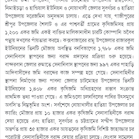
জেলার রুমা উপজেলা, পাবনার চাটমোহর উপজেলার ছাইকোলা,
নিমাইচড়া ও হান্ডিয়াল ইউনিয়ন ও নোয়াখালী জেলার সুবর্ণচর ও হাতিয়া
উপজেলায় সরেজমিন অনুসন্ধান চালায়। এতে দেখা যায়, গাজীপুরের
শ্রীপুর উপজেলার শৈলাট ও এর পাশ্ববর্তী গ্রামের কৃষিজমিসহ প্রায়
১,২০০ একর জমি একই ব্যক্তির মালিকানাধীন চারটি কোম্পানি অবৈধ
পন্থায় দখলের পাঁয়তারা করছে। কক্সবাজারের রামু উপজেলার রাজারকুল
ইউনিয়নের তিনটি মৌজায় অবস্থিত বনবিভাগের ১,৭৮৮ একর জমি
সেনানিবাস স্থাপনের জন্য বরাদ্দ প্রদানের প্রক্রিয়া শুরু হয়েছে।
বান্দরবান জেলার রুমাতে সেনানিবাস স্থাপনের জন্য ৯৯৭ একর পাহাড়ি
আদিবাসীদের জমি বরাদ্দের কাজ সম্পন্ন হয়ে গেছে। সেনাবাহিনীর
স্থাপনা নির্মাণের জন্য পাবনা জেলার চাটমোহর উপজেলার তিনটি
ইউনিয়নের ১,৪০৮ একর কৃষিজমি অধিগ্রহণের প্রস্তাব সংক্রান্ত
প্রাথমিক তথ্য পাওয়া গেছে। এ জমিগুলো চলনবিলের পানির উৎসমুখে
অবসি’ত নিম্নভূমির অংশ। সর্বশেষে নোয়াখালীর হাতিয়া উপজেলার চর
ক্যারিং মৌজার প্রায় ১০ হাজার একর কৃষিজমি সেনাবাহিনীকে বরাদ্দ
দেয়া হয়েছে এবং হাতিয়া, সুবর্ণচর ও চট্টগ্রামের সন্দ্বীপ উপজেলার
অন্তর্গত প্রায় ৩৫ হাজার একর আয়তনের কৃষিজমি বিশিষ্ট জাহাজ্জার চর
পুরোটাই সেনাবাহিনীকে বরাদ্দ দেয়ার প্রক্রিয়া চলছে। (সংবাদ সম্মেলন,