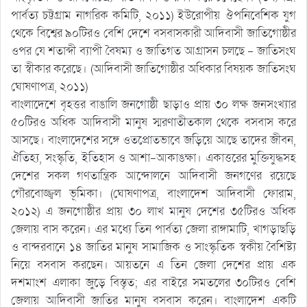
পার্বত্য চট্টগ্রাম নাগরিক কমিটি, ২০১১) ইউরোপীয় ঔপনিবেশিক যুগ
থেকে বিশ্বের ৯০টিরও বেশি দেশে বসবাসকারী আদিবাসী জাতিগোষ্ঠীর
ওপর যে শতাব্দী ব্যাপী বৈষম্য ও জাতিগত আগ্রাসন চলছে – জাতিসংঘ
তা স্বীকার করেছে। (আদিবাসী জাতিগোষ্ঠীর অধিকার বিষয়ক জাতিসংঘ
ঘোষণাপত্র, ২০১১)
বাংলাদেশে বৃহত্তর বাঙালি জনগোষ্ঠী ছাড়াও প্রায় ৩০ লক্ষ জনসংখ্যার
৫০টিরও অধিক আদিবাসী মানুষ স্মরণাতীতকাল থেকে বসবাস করে
আসছে। বাংলাদেশের সঙ্গে ওতপ্রোতভাবে জড়িয়ে আছে তাদের জীবন,
ঐতিহ্য, সংস্কৃতি, ইতিহাস ও আশা-আকাঙক্ষা। একাত্তরের মুক্তিযুদ্ধসহ
দেশের সকল গণতান্ত্রিক আন্দোলনে আদিবাসী জনগণের রয়েছে
গৌরবোজ্জ্বল ভূমিকা। (ঘোষণাপত্র, বাংলাদেশ আদিবাসী ফোরাম,
২০১২) এ জনগোষ্ঠীর প্রায় ৩০ লাখ মানুষ দেশের ৩৫টিরও অধিক
জেলায় বাস করেন। এর মধ্যে তিন পার্বত্য জেলা রাঙ্গামাটি, খাগড়াছড়ি
ও বান্দরবানে ১৪ জাতির মানুষ সামাজিক ও সাংস্কৃতিক স্বকীয় বৈশিষ্ট্য
নিয়ে বসবাস করছেন। আয়তনে এ তিন জেলা দেশের প্রায় এক
দশমাংশ এলাকা জুড়ে বিস্তৃত; এর বাইরে সমতলের ৩০টিরও বেশি
জেলায় আদিবাসী জাতির মানুষ বসবাস করেন। বাংলাদেশ একটি