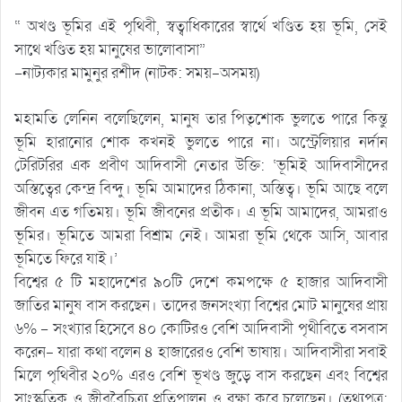
“ অখণ্ড ভূমির এই পৃথিবী, স্বত্বাধিকারের স্বার্থে খণ্ডিত হয় ভূমি, সেই
সাথে খণ্ডিত হয় মানুষের ভালোবাসা”
–নাট্যকার মামুনুর রশীদ (নাটক: সময়-অসময়)
মহামতি লেনিন বলেছিলেন, মানুষ তার পিতৃশোক ভুলতে পারে কিন্তু
ভূমি হারানোর শোক কখনই ভুলতে পারে না। অস্ট্রেলিয়ার নর্দান
টেরিটরির এক প্রবীণ আদিবাসী নেতার উক্তি: ‘ভূমিই আদিবাসীদের
অস্তিত্বের কেন্দ্র বিন্দু। ভূমি আমাদের ঠিকানা, অস্তিত্ব। ভূমি আছে বলে
জীবন এত গতিময়। ভূমি জীবনের প্রতীক। এ ভূমি আমাদের, আমরাও
ভূমির। ভূমিতে আমরা বিশ্রাম নেই। আমরা ভূমি থেকে আসি, আবার
ভূমিতে ফিরে যাই।’
বিশ্বের ৫ টি মহাদেশের ৯০টি দেশে কমপক্ষে ৫ হাজার আদিবাসী
জাতির মানুষ বাস করছেন। তাদের জনসংখ্যা বিশ্বের মোট মানুষের প্রায়
৬% – সংখ্যার হিসেবে ৪০ কোটিরও বেশি আদিবাসী পৃথীবিতে বসবাস
করেন- যারা কথা বলেন ৪ হাজারেরও বেশি ভাষায়। আদিবাসীরা সবাই
মিলে পৃথিবীর ২০% এরও বেশি ভূখণ্ড জুড়ে বাস করছেন এবং বিশ্বের
সাংস্কৃতিক ও জীববৈচিত্র্য প্রতিপালন ও রক্ষা করে চলেছেন। (তথ্যপত্র: