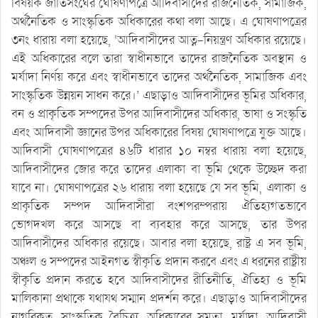
বিষয়ক জাতিসংঘের ঘোষণাপত্রে আদিবাসীদের রাজনৈতিক, সামাজিক,
অর্থনৈতিক ও সাংস্কৃতিক অধিকারের কথা বলা আছে। এ ঘোষণাপত্রের
৩নং ধারায় বলা হয়েছে, ‘আদিবাসীদের আত্ন-নিয়ন্ত্রণ অধিকার রয়েছে।
এই অধিকারের বলে তারা স্বাধীনভাবে তাদের রাজনৈতিক অবস্থান ও
মর্যাদা নির্ণয় করে এবং স্বাধীনভাবে তাদের অর্থনৈতিক, সামাজিক এবং
সাংস্কৃতিক উন্নয়ন সাধন করে।’ এছাড়াও আদিবাসীদের ভূমির অধিকার,
বন ও প্রাকৃতিক সম্পদের উপর আদিবাসীদের অধিকার, ভাষা ও সংস্কৃতি
এবং আদিবাসী জ্ঞানের উপর অধিকারের বিষয় ঘোষণাপত্রে যুক্ত আছে।
আদিবাসী ঘোষণাপত্রের ৪৬টি ধারার ১০ নম্বর ধারায় বলা হয়েছে,
আদিবাসীদের জোর করে তাদের এলাকা বা ভূমি থেকে উচ্ছেদ করা
যাবে না। ঘোষণাপত্রের ২৬ ধারায় বলা হয়েছে যে সব ভূমি, এলাকা ও
প্রাকৃতিক সম্পদ আদিবাসীরা বংশপরম্পরায় ঐতিহ্যগতভাবে
ভোগদখল করে আসছে বা ব্যবহার করে আসছে, তার উপর
আদিবাসীদের অধিকার রয়েছে। আবার বলা হয়েছে, রাষ্ট্র এ সব ভূমি,
অঞ্চল ও সম্পদের আইনগত স্বীকৃতি প্রদান করবে এবং এ ধরনের রাষ্ট্রীয়
স্বীকৃতি প্রদান করতে হবে আদিবাসীদের রীতিনীতি, ঐতিহ্য ও ভূমি
মালিকানা প্রথাকে যথাযথ সম্মান প্রদর্শন করে। এছাড়াও আদিবাসীদের
নাগরিকত্ব, সাংস্কৃতিক বৈচিত্র্য, অধিকারের সমতা, মর্যাদা, আদিবাসী