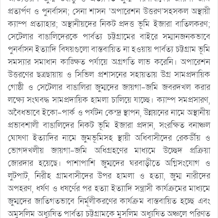
প্রত্যর্পণ ও পুনর্বাসন; সেনা শাসন ‘অপারেশন উত্তরণ’সহসকল অস্থায়ী
ক্যাম্প প্রত্যাহার; অস্থানীয়দের নিকট প্রদত্ত ভূমি ইজারা বাতিলকরণ;
সেটেলার বাঙালিদেরকে পার্বত্য চট্টগ্রামের বাইরে সম্মানজনকভাবে
পুনর্বাসন ইত্যাদি বিষয়গুলো বাস্তবায়িত না হওয়ায় পার্বত্য চট্টগ্রাম ভূমি
সমস্যার সমাধান কাঙ্ক্ষিত পর্যায়ে অগ্রগতি লাভ করেনি। অপারেশন
উত্তরণের ছত্রছায়ায় ও সিভিল প্রশাসনের সহায়তায় উগ্র সামপ্রদায়িক
গোষ্ঠী ও সেটেলার বাঙালিরা জুম্মদের জায়গা-জমি জবরদখল করার
লক্ষ্যে সংঘবদ্ধ সামপ্রদায়িক হামলা চালিয়ে যাচ্ছে। ক্যাম্প সমপ্রসারণ,
অবৈধভাবে ইকো-পার্ক ও পর্যটন কেন্দ্র স্থাপন, উন্নয়নের নামে অস্থানীয়
প্রভাবশালী বাঙালিদের নিকট ভূমি ইজারা প্রদান, সংরক্ষিত বনাঞ্চল
ঘোষণা ইত্যাদির নামে জুমভূমিসহ স্থায়ী অধিবাসীদের রেকর্ডীয় ও
ভোগদখলীয় জায়গা-জমি অধিগ্রহণের মাধ্যমে উচ্ছেদ প্রক্রিয়া
জোরদার হয়েছে। পাশাপাশি জুম্মদের ঘরবাড়ীতে অগ্নিসংযোগ ও
লুটপাট, নিরীহ গ্রামবাসীদের উপর হামলা ও হত্যা, জুম্ম নারীদের
অপহরণ, ধর্ষণ ও ধষর্ণের পর হত্যা ইত্যাদি সন্ত্রাসী কার্যক্রমের মাধ্যমে
জুম্মদের জাতিগতভাবে নির্মূলীকরণের কার্যক্রম বাস্তবায়িত হচ্ছে এবং
অমুসলিম অধ্যুষিত পার্বত্য চট্টগ্রামকে মুসলিম অধ্যুষিত অঞ্চলে পরিণত