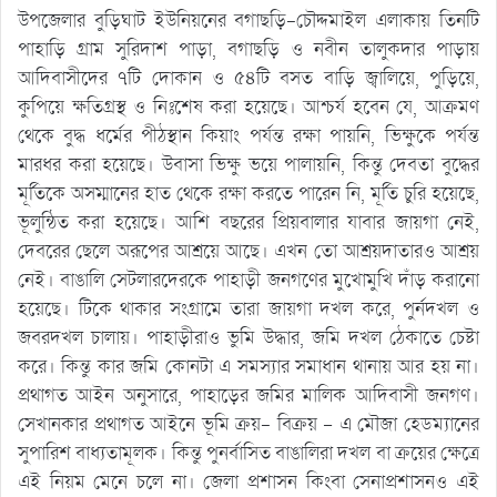
উপজেলার বুড়িঘাট ইউনিয়নের বগাছড়ি-চৌদ্দমাইল এলাকায় তিনটি
পাহাড়ি গ্রাম সুরিদাশ পাড়া, বগাছড়ি ও নবীন তালুকদার পাড়ায়
আদিবাসীদের ৭টি দোকান ও ৫৪টি বসত বাড়ি জ্বালিয়ে, পুড়িয়ে,
কুপিয়ে ক্ষতিগ্রস্থ ও নিঃশেষ করা হয়েছে। আশ্চর্য হবেন যে, আক্রমণ
থেকে বুদ্ধ ধর্মের পীঠস্থান কিয়াং পর্যন্ত রক্ষা পায়নি, ভিক্ষুকে পর্যন্ত
মারধর করা হয়েছে। উবাসা ভিক্ষু ভয়ে পালায়নি, কিন্তু দেবতা বুদ্ধের
মূর্তিকে অসম্মানের হাত থেকে রক্ষা করতে পারেন নি, মূর্তি চুরি হয়েছে,
ভূলুন্ঠিত করা হয়েছে। আশি বছরের প্রিয়বালার যাবার জায়গা নেই,
দেবরের ছেলে অরূপের আশ্রয়ে আছে। এখন তো আশ্রয়দাতারও আশ্রয়
নেই। বাঙালি সেটলারদেরকে পাহাড়ী জনগণের মুখোমুখি দাঁড় করানো
হয়েছে। টিকে থাকার সংগ্রামে তারা জায়গা দখল করে, পুর্নদখল ও
জবরদখল চালায়। পাহাড়ীরাও ভুমি উদ্ধার, জমি দখল ঠেকাতে চেষ্টা
করে। কিন্তু কার জমি কোনটা এ সমস্যার সমাধান থানায় আর হয় না।
প্রথাগত আইন অনুসারে, পাহাড়ের জমির মালিক আদিবাসী জনগণ।
সেখানকার প্রথাগত আইনে ভূমি ক্রয়- বিক্রয় – এ মৌজা হেডম্যানের
সুপারিশ বাধ্যতামূলক। কিন্তু পুনর্বাসিত বাঙালিরা দখল বা ক্রয়ের ক্ষেত্রে
এই নিয়ম মেনে চলে না। জেলা প্রশাসন কিংবা সেনাপ্রশাসনও এই