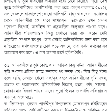
নিপীড়ন ও ভূমি হারানোর প্রক্রিয়ার মধ্যে ঠেলে দিয়েছে। পুরো দেশ
জুড়ে আদিবাসীদের ‘আনপিপলিং’ করা হচ্ছে (আবুল বারাকাত ২০১৫);
এভাবে চললে বাংলাদেশে কোনো আদিবাসী মানুষ থাকবে না, সংখ্যালঘু
থেকে আদিবাসীরা হয়ে যাবে সংখ্যাশূন্য, তাদেরকে তখন কেবল
গবেষণা রিপোর্ট, আর্কাইভ বা প্রত্নতাত্ত্বিক জাদুঘরে পাওয়া যাবে।
আদিবাসীরা গরিব/প্রান্তিক কিন্তু যেখানে তারা বাস করেন সেটা
প্রাকৃতিক সম্পদে ভরপুর। আর সেটাই আদিবাসীদের জন্য কাল হয়ে
দাঁড়িয়েছে। দখলবাজদের চোখ পড়ে এখানে, তারা তখন দখলের সব
আয়োজন করে চলে। এ যেন আপনা মাসেঁ হরিণা বৈরি।
৩.১. আদিবাসীদের ভূমিকেন্দ্রিক সাম্প্রতিক কিছু ঘটনা: আদিবাসীদের
ভূমি দখলের প্রক্রিয়া চলছে দশকের পর দশক ধরে। নিচে কিছু ঘটনা
তুলে ধরছি, যেখানে গেলো এক/দুই বছরে আদিবাসীদের ভূমি দখল,
প্রত্যক্ষ বা পরোক্ষভাবে ভূমিকেন্দ্রিক বিরোধ, হত্যা, ধর্ষণ, মামলা-
মোকাদ্দমার বিবরণ পাওয়া যাবে। পুরো উচ্ছেদ ও দখলি প্রক্রিয়ার এ
এক ক্ষুদ্র অংশ মাত্র।
ক. দিনাজপুর: জেলার পার্বতীপুর উপজেলার মোস্তফাপুর ইউনিয়নের
হাবিবপুর গ্রামে, আদিবাসীদের কাছে যা চিড়াকূটা নামে পরিচিত, ২৪