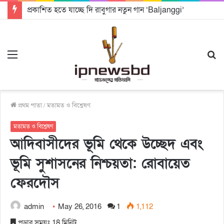
প্রকাশিত হতে যাচ্ছে দি রাবুগার নতুন গান ‘Baljanggi’
Menu
S
fo
প্রথম পাতা
/
মতামত ও বিশ্লেষণ
মতামত ও বিশ্লেষণ
আদিবাসীদের ভূমি থেকে উচ্ছেদ এবং
ভূমি সুশাসনের নিশ্চয়তা: রোবায়েত
ফেরদৌস
admin
May 26, 2016
1
1,112
পড়ার সময়ঃ 18 মিনিট