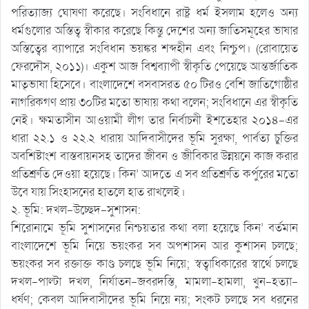
পরিত্যাজ্য ঘোষণা করেছে। সংবিধানে রাষ্ট্র ধর্ম ইসলাম হলেও অন্য
ধর্মগুলোর অস্তিত্ব স্বীকার করেছে কিন্তু দেশের অন্য জাতিসমূহের ভাষার
অস্তিত্বের ব্যাপারে সংবিধান ভয়ঙ্কর শব্দহীন এবং নিশ্চুপ। (রোবায়েত
ফেরদৌস, ২০১১)। একুশ আজ বিশ্বব্যাপী স্বীকৃতি পেয়েছে আন্তর্জাতিক
মাতৃভাষা হিসেবে। বাংলাদেশে বসবাসরত ৫০ টিরও বেশি জাতিগোষ্ঠীর
নাগরিকগণ প্রায় ৩০টির মতো ভাষায় কথা বলেন; সংবিধানে এর স্বীকৃতি
নেই। ক্ষমতাসীন আওয়ামী লীগ তার নির্বাচনী ইশতেহার ২০১৪-এর
ধারা ২২.১ ও ২২.২ ধারায় আদিবাসীদের ভূমি সুরক্ষা, পার্বত্য চুক্তির
অবশিষ্টাংশ বাস্তবায়নসহ তাদের জীবন ও জীবিকার উন্নয়নে কাজ করার
প্রতিশ্রুতি দেওয়া হয়েছে। কিন’ আদতে এ সব প্রতিশ্রুতি কর্পুরের মতো
উবে যায় সিংহাসনের হাতলে হাত রাখলেই।
২. ভূমি: দখল-উচ্ছেদ-সুশাসন:
শিরোনামে ভূমি সুশাসনের নিশ্চয়তার কথা বলা হয়েছে কিন’ বর্তমান
বাংলাদেশে ভূমি নিয়ে ভয়ংকর সব অপশাসন আর কুশাসন চলছে;
ভয়ংকর সব রক্তাক্ত কাণ্ড চলছে ভূমি নিয়ে; স্বত্বাধিকারের স্বার্থে চলছে
দখল-পাল্টা দখল, নির্যাতন-জবরদস্তি, মামলা-হামলা, খুন-হত্যা-
ধর্ষণ; কেবল আদিবাসীদের ভূমি নিয়ে নয়; সংকট চলছে সব ধরনের