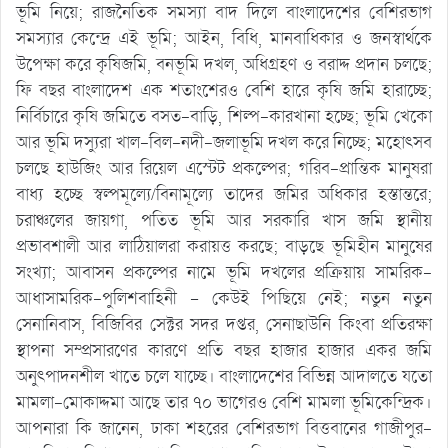
ভূমি নিয়ে; রাজনৈতিক সমস্যা বাদ দিলে বাংলাদেশের বেশিরভাগ
সমস্যার কেন্দ্রে এই ভূমি; আইন, বিধি, মানবাধিকার ও জনস্বার্থকে
উপেক্ষা করে কৃষিজমি, বনভূমি দখল, অধিগ্রহণ ও বরাদ্দ প্রদান চলছে;
ফি বছর বাংলাদেশ এক শতাংশেরও বেশি হারে কৃষি জমি হারাচ্ছে;
নির্বিচারে কৃষি জমিতে বসত-বাড়ি, শিল্প-কারখানা হচ্ছে; ভূমি খেকো
আর ভূমি দস্যুরা খাল-বিল-নদী-জলাভূমি দখল করে নিচ্ছে; মহোৎসব
চলছে হাউজিং আর রিয়েল এস্টেট প্রকল্পের; গরিব-প্রান্তিক মানুষরা
বাধ্য হচ্ছে স্বল্পমূল্যে/বিনামূল্যে তাদের জমির অধিকার হস্তান্তরে;
চরাঞ্চলের জায়গা, পতিত ভূমি আর সরকারি খাস জমি স্থানীয়
প্রভাবশালী আর লাঠিয়ালরা করায়ত্ত করছে; বাড়ছে ভূমিহীন মানুষের
সংখ্যা; আবাসন প্রকল্পের নামে ভূমি দখলের প্রক্রিয়ায় সামরিক-
আধাসামরিক-পুলিশবাহিনী – কেউই পিছিয়ে নেই; নতুন নতুন
সেনানিবাস, বিজিবির সেক্টর সদর দপ্তর, সেনাছাউনি কিংবা প্রতিরক্ষা
স্থাপনা সম্প্রসারণের কারণে প্রতি বছর হাজার হাজার একর জমি
অনুৎপাদনশীল খাতে চলে যাচ্ছে। বাংলাদেশের বিভিন্ন আদালতে যতো
মামলা-মোকাদ্দমা আছে তার ৭০ ভাগেরও বেশি মামলা ভূমিকেন্দ্রিক।
আপনারা কি জানেন, ঢাকা শহরের বেশিরভাগ বিত্তবানের গাজীপুর-