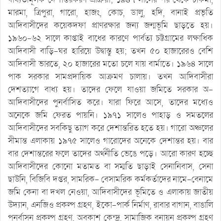
মারমা, ত্রিপুরা, গারো, হাজং, কোচ, ডালু, হদি, বানাই প্রভৃতি
আদিবাসীদের কয়েকদফা প্রাণরক্ষার জন্য জন্মভূমি ছাড়তে হয়।
১৯৬০-৬২ সালে কাপ্তাই বাধের কারণে পার্বত্য চট্টগ্রামের লক্ষাধিক
আদিবাসী বাড়ি-ঘর হারিয়ে উদ্বাস্তু হয়; তখন ৫০ হাজারেরও বেশি
আদিবাসী ভারতে, ২০ হাজারের মতো চলে যায় বার্মাতে। ১৯৬৪ সালে
পাক সরকার সামপ্রদায়িক আক্রমণ চালায়। তখন আদিবাসীরা
দেশত্যাগে বাধ্য হয়। তাদের ফেলে যাওয়া জমিতে সরকার অ-
আদিবাসীদের পুনর্বাসিত করে। যারা ফিরে আসে, তাদের মধ্যেও
অনেকে জমি ফেরত পায়নি। ১৯৭১ সালেও পাহাড় ও সমতলের
আদিবাসীদের সবকিছু ত্যাগ করে দেশান্তরিত হতে হয়। গারো অঞ্চলের
সীমান্ত এলাকায় ১৯৭৫ সালেও গারোদের অনেকে দেশান্তর হয়। বার
বার দেশান্তরের ফলে তাদের অর্থনীতি ভেঙে পড়ে। আরো কারণ হচ্ছে
আদিবাসীদের কোনো মতামত বা সম্মতি ছাড়াই সেনানিবাস, সেনা
ছাউনি, বিজিবি দপ্তর, সামরিক- বেসামরিক কর্মকর্তাদের নামে-বেনামে
জমি কেনা বা দখল নেওয়া, আদিবাসীদের ভূমিতে ও এলাকায় জাতীয়
উদ্যান, এনজিও প্রকল্প গ্রহণ, ইকো-পার্ক নির্মাণ, রাবার বাগান, বাঙালি
পুনর্বাসন প্রকল্প গ্রহণ, অবকাশ কেন্দ্র, সামাজিক বনায়ন প্রকল্প গ্রহণ