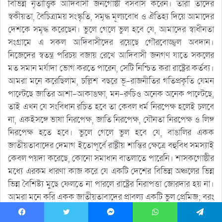
বিভিন্ন নৃতাত্ত্বিক আদিবাসী জনগোষ্ঠী বসবাস করেন। তাঁরা তাঁদের
স্বকীয়তা, বৈচিত্র্যময় সংস্কৃতি, সমৃদ্ধ মূল্যবোধ ও ঐতিহ্য দিয়ে আমাদের
দেশকে সমৃদ্ধ করেছেন। ভুলে গেলে ভুল হবে যে, আমাদের স্বাধীনতা
সংগ্রামে এ সকল আদিবাসীদের রয়েছে গৌরবোজ্জ্বল অবদান।
নিজেদের স্বতন্ত্র পরিচয় বজায় রেখে আদিবাসী জনগণ যাতে সকলের
মত সমান মর্যাদা ভোগ করতে পারেন, সেটি নিশ্চিত করা রাষ্ট্রের কর্তব্য।
আমরা মনে করেছিলাম, চল্লিশ বছরে ভূ-রাজনীতির গতিপ্রকৃতি যেমন
পাল্টেছে জাতির আশা-আকাঙক্ষা, মন-রুচিও অনেক অনেক পাল্টেছে,
তাই এখন যে সংবিধান রচিত হবে তা কেবল ধর্ম নিরপেক্ষ হলেই চলবে
না, একইসঙ্গে ভাষা নিরপেক্ষ, জাতি নিরপেক্ষ, যৌনতা নিরপেক্ষ ও লিঙ্গ
নিরপেক্ষ হতে হবে। ভুলে গেলে ভুল হবে যে, বাঙালির একক
জাতীয়তাবাদের দেমাগ ইতোপূর্বে রাষ্ট্রীয় শান্তির ক্ষেত্রে বহুবিধ সমস্যাই
কেবল পয়দা করেছে, কোনো সমাধান বাতলাতে পারেনি। শাসকগোষ্ঠীর
মধ্যে এরকম ধারণা কাজ করে যে একটি দেশের বিভিন্ন অঞ্চলের ভিন্ন
ভিন্ন বৈশিষ্ট্য মুছে ফেলতে না পারলে রাষ্ট্রের নিরাপত্তা জোরদার হয় না।
আমরা মনে করি একক জাতীয়তাবাদের প্রাবল্য একটি ভুল প্রেমিজ; বরং
একটি দেশের জনবিন্যাস, ঐতিহ্য, ভাষা ও কৃষ্টির বহুমুখী বিচিত্র রূপই