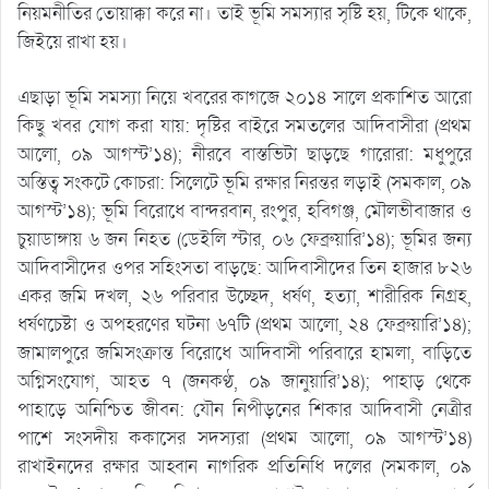
নিয়মনীতির তোয়াক্কা করে না। তাই ভূমি সমস্যার সৃষ্টি হয়, টিকে থাকে,
জিইয়ে রাখা হয়।
এছাড়া ভূমি সমস্যা নিয়ে খবরের কাগজে ২০১৪ সালে প্রকাশিত আরো
কিছু খবর যোগ করা যায়: দৃষ্টির বাইরে সমতলের আদিবাসীরা (প্রথম
আলো, ০৯ আগস্ট’১৪); নীরবে বাস্তভিটা ছাড়ছে গারোরা: মধুপুরে
অস্তিত্ব সংকটে কোচরা: সিলেটে ভূমি রক্ষার নিরন্তর লড়াই (সমকাল, ০৯
আগস্ট’১৪); ভূমি বিরোধে বান্দরবান, রংপুর, হবিগঞ্জ, মৌলভীবাজার ও
চুয়াডাঙ্গায় ৬ জন নিহত (ডেইলি স্টার, ০৬ ফেব্রুয়ারি’১৪); ভূমির জন্য
আদিবাসীদের ওপর সহিংসতা বাড়ছে: আদিবাসীদের তিন হাজার ৮২৬
একর জমি দখল, ২৬ পরিবার উচ্ছেদ, ধর্ষণ, হত্যা, শারীরিক নিগ্রহ,
ধর্ষণচেষ্টা ও অপহরণের ঘটনা ৬৭টি (প্রথম আলো, ২৪ ফেব্রুয়ারি’১৪);
জামালপুরে জমিসংক্রান্ত বিরোধে আদিবাসী পরিবারে হামলা, বাড়িতে
অগ্নিসংযোগ, আহত ৭ (জনকণ্ঠ, ০৯ জানুয়ারি’১৪); পাহাড় থেকে
পাহাড়ে অনিশ্চিত জীবন: যৌন নিপীড়নের শিকার আদিবাসী নেত্রীর
পাশে সংসদীয় ককাসের সদস্যরা (প্রথম আলো, ০৯ আগস্ট’১৪)
রাখাইনদের রক্ষার আহ্বান নাগরিক প্রতিনিধি দলের (সমকাল, ০৯