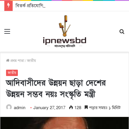
বিতর্ক প্রতিযোগিতায় চ্যাম্পিয়ন জাককানইবি, রানার্স আপ জিএসএফ
Menu
S
fo
প্রথম পাতা
/
জাতীয়
জাতীয়
আদিবাসীদের উন্নয়ন ছাড়া দেশের
উন্নয়ন সম্ভব নয়ঃ সংস্কৃতি মন্ত্রী
admin
January 27, 2017
128
পড়ার সময়ঃ ১ মিনিট