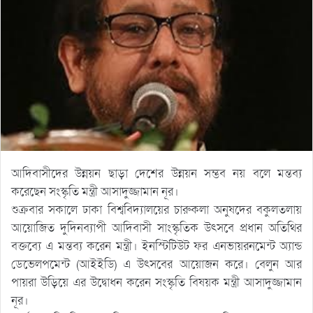
আদিবাসীদের উন্নয়ন ছাড়া দেশের উন্নয়ন সম্ভব নয় বলে মন্তব্য
করেছেন সংস্কৃতি মন্ত্রী আসাদুজ্জামান নূর।
শুক্রবার সকালে ঢাকা বিশ্ববিদ্যালয়ের চারুকলা অনুষদের বকুলতলায়
আয়োজিত দুদিনব্যাপী আদিবাসী সাংস্কৃতিক উৎসবে প্রধান অতিথির
বক্তব্যে এ মন্তব্য করেন মন্ত্রী। ইনস্টিটিউট ফর এনভায়রনমেন্ট অ্যান্ড
ডেভেলপমেন্ট (আইইডি) এ উৎসবের আয়োজন করে। বেলুন আর
পায়রা উড়িয়ে এর উদ্বোধন করেন সংস্কৃতি বিষয়ক মন্ত্রী আসাদুজ্জামান
নূর।