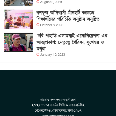
August 3, 2023
বনফুল আদিবাসী গ্রীনহার্ট কলেজে
শিক্ষার্থীদের পরিচিতি অনুষ্ঠান অনুষ্ঠিত
October 8, 2023
‘চবি পাহাড়ি এলামনাই এসোসিয়েশন’ এর
আত্মপ্রকাশ: নেতৃত্বে গৈরিকা, সুখেশ্বর ও
মথুরা
January 10, 2023
ভারপ্রাপ্ত সম্পাদকঃ আন্তনী রেমা
২৩/২৫ সালমা গার্ডেন, পিসি কালচার হাউজিং
শেখেরটেক-৪, মোহাম্মদপুর, ঢাকা-১২০৭