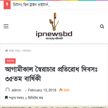
চিটাগং হিল ট্রাক্টস রাইটার্স ইউনিয়ন এর কেন্দ্রীয় নেতৃত্বে মংক্য শোয়ে নু নেভী এবং মুকুল কান্তি ত্রিপুরা
Menu
S
fo
প্রথম পাতা
/
অন্যান্য
অন্যান্য
আগামীকাল স্বৈরাচার প্রতিরোধ দিবসঃ
৩৫তম বার্ষিকী
admin
February 13, 2018
640
পড়ার সময়ঃ ১ মিনিটের কম