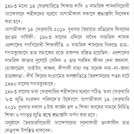
১৯৮৩ মধ্যে ১৪ ফেব্রুয়ারিতে শিক্ষার দাবি ও সামরিক শাসনবিরোধী
আন্দোলনে শহীদদের স্মরণে আগামীকাল সকালে শ্রদ্ধাঞ্জলি নিবেদন
করা হবে।
আগামীকাল ১৪ ফেব্রুয়ারি ২০১৮ বুধবার স্বৈরাচার প্রতিরোধ দিবসের
৩৫তম বার্ষিকী। ১৯৮৩ সালের এদিনে অবৈধ সামরিক শাসক
এরশাদের গণবিরোধী শিক্ষানীতি ও সামরিক শাসনের বিরুদ্ধে ছাত্র-
গণঅভ্যুত্থানে ছাত্র সমাজের রক্তে রাজপথ রঞ্জিত হয়েছিল। এরশাদের
সামরিক জান্তার বুলেটে সেদিন ও তার পরদিন জীবন দেন জয়নাল,
মোজাম্মেল, আইউব, কাঞ্চন, দীপালী সাহা সহ অনেক নাম-না-জানা
ছাত্রজনতা। দীর্ঘ দিনের সংগ্রামের ফলশ্রুতিতে স্বৈরশাসনের পতন ঘটে
১৯৯০ সালের গণঅভ্যুত্থানে।
১৯৮৩ সালের মধ্য ফেব্রুয়ারির শহীদদের স্মরণে গঠিত ‘মধ্য ফেব্রুয়ারি
’৮৩ স্মৃতি সংরক্ষণ পরিষদে’র উদ্যোগে আগামীকাল ১৪ ফেব্রুয়ারি
২০১৮ বুধবার সকাল ৮টায় কার্জন হল ও শিক্ষা ভবনের সামনে নির্মিত
শিক্ষা ও গণতন্ত্র স্মৃতি স্তম্ভে শ্রদ্ধাঞ্জলি অর্পণ করা হবে।
অনুষ্ঠানে স্বৈরাচারবিরোধী আন্দোলনের সূচনাকারী তৎকালীন ছাত্র
নেতৃবৃন্দ উপস্থিত থাকবেন।