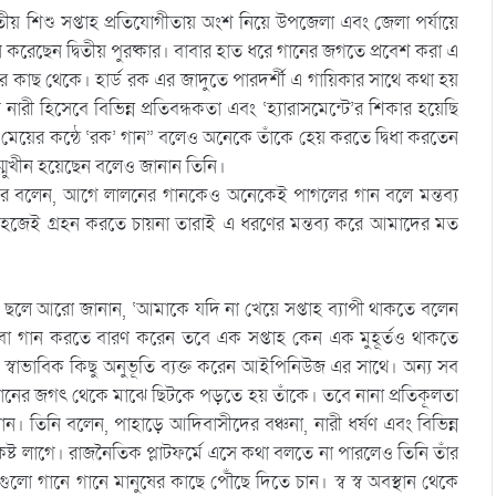
য় শিশু সপ্তাহ প্রতিযোগীতায় অংশ নিয়ে উপজেলা এবং জেলা পর্যায়ে
 করেছেন দ্বিতীয় পুরষ্কার। বাবার হাত ধরে গানের জগতে প্রবেশ করা এ
 কাছ থেকে। হার্ড রক এর জাদুতে পারদর্শী এ গায়িকার সাথে কথা হয়
 হিসেবে বিভিন্ন প্রতিবন্ধকতা এবং ‘হ্যারাসমেন্টে’র শিকার হয়েছি
মেয়ের কন্ঠে ‘রক’ গান” বলেও অনেকে তাঁকে হেয় করতে দ্বিধা করতেন
্মুখীন হয়েছেন বলেও জানান তিনি।
ুরে বলেন, আগে লালনের গানকেও অনেকেই পাগলের গান বলে মন্তব্য
 সহজেই গ্রহন করতে চায়না তারাই এ ধরণের মন্তব্য করে আমাদের মত
ার ছলে আরো জানান, ‘আমাকে যদি না খেয়ে সপ্তাহ ব্যাপী থাকতে বলেন
গান করতে বারণ করেন তবে এক সপ্তাহ কেন এক মুহূর্তও থাকতে
 স্বাভাবিক কিছু অনুভূতি ব্যক্ত করেন আইপিনিউজ এর সাথে। অন্য সব
ানের জগৎ থেকে মাঝে ছিটকে পড়তে হয় তাঁকে। তবে নানা প্রতিকূলতা
। তিনি বলেন, পাহাড়ে আদিবাসীদের বঞ্চনা, নারী ধর্ষণ এবং বিভিন্ন
 লাগে। রাজনৈতিক প্লাটফর্মে এসে কথা বলতে না পারলেও তিনি তাঁর
লো গানে গানে মানুষের কাছে পৌঁছে দিতে চান। স্ব স্ব অবস্থান থেকে