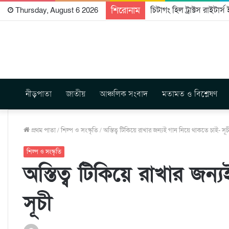
শিরোনাম
চিটাগং হিল ট্রাক্টস রাইটার্
Thursday, August 6 2026
নীড়পাতা
জাতীয়
আঞ্চলিক সংবাদ
মতামত ও বিশ্লেষণ
প্রথম পাতা
/
শিল্প ও সংস্কৃতি
/
অস্তিত্ব টিকিয়ে রাখার জন্যই গান নিয়ে থাকতে চাই- সূচ
শিল্প ও সংস্কৃতি
অস্তিত্ব টিকিয়ে রাখার জন
সূচী