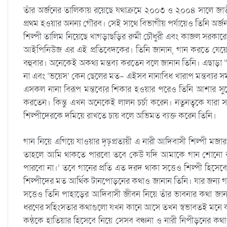
তাঁর অর্জনের তালিকায় রয়েছে যথাক্রমে ২০০৩ ও ২০০৪ সালে জাতী
প্রথম হওয়ার অনন্য গৌরব। সেই সাথে বিভাগীয় পর্যায়েও তিনি অর্জন
শিল্পী তালিম নিয়েছে খাগড়াছড়ির রুমী চৌধুরী এবং কাজল সরকারের
আইপিনিউজ এর এই প্রতিবেদকের। তিনি জানান, গান করতে যেয়ে নারী
বহুবার। অনেকেই অকথ্য মন্তব্য করতেন বলে জানান তিনি। এছাড়া “
না এবং ‘ভয়েস’ কেন ছেলের মত- এইসব নানাবিধ খারাপ মন্তব্যর সম
এসকল নানা বিরূপ মন্তব্যের শিকার হওয়ার পরেও তিনি আশার স
করতেন। কিন্তু এখন অনেকেই লালন চর্চা করেন। নতুনত্বকে যারা
শিল্পীদেরকে দমিয়ে রাখতে চায় বলে অভিমত ব্যক্ত করেন তিনি।
গান নিয়ে এগিয়ে যাওয়ার দৃঢ়প্রত্যয়ী এ নারী আদিবাসী শিল্পী মজ
তাহলে আমি থাকতে পারবো তবে কেউ যদি আমাকে গান শোনো বা 
পারবো না।’ তবে গানের প্রতি এত দরদ থাকা সত্তেও শিল্পী হিসেবে
শিল্পীদের মত আর্থিক টানপোড়নের কথাও জানান তিনি। যার জন্য গ
সত্তেও তিনি পাহাড়ের আদিবাসী জীবন নিয়ে তাঁর ভাবনার কথা জানান
ধরণের সহিংসতার কথাগুলো যখন কানে আসে তখন স্বভাবতই মনে কষ্ট
কন্ঠকে হাতিয়ার হিসেবে নিয়ে সেসব বঞ্চনা ও নারী নিপীড়নের কথাগু