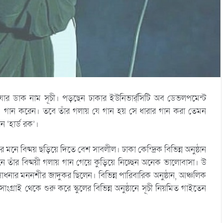
 যার ডাক নাম সূচী। পড়ছেন ঢাকার ইউনিভার্র্সিটি অব ডেভলপমেন্ট
গান করেন। তবে তাঁর গলায় যে গান হয় সে ধারার গান করা তেমন
 ‘হার্ড রক’।
 মনে বিষ্ময় ছড়িয়ে দিতে বেশ সাবলীল। ঢাকা কেন্দ্রিক বিভিন্ন অনুষ্ঠান
নে তাঁর বিষ্ময়ী গলায় গান গেয়ে কুড়িয়ে নিচ্ছেন অনেক ভালোবাসা। উ
ধনার মননশীর জাদুকর ছিলেন। বিভিন্ন পারিবারিক অনুষ্ঠান, আঞ্চলিক
্রাই থেকে শুরু করে স্কুলের বিভিন্ন অনুষ্ঠানে সূচী নিয়মিত গাইতেন