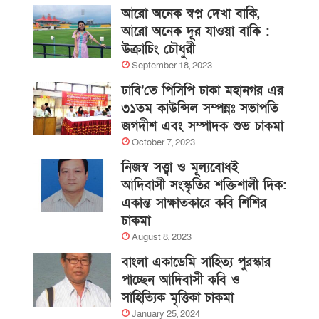
আরো অনেক স্বপ্ন দেখা বাকি,
আরো অনেক দূর যাওয়া বাকি :
উক্রাচিং চৌধুরী
September 18, 2023
ঢাবি’তে পিসিপি ঢাকা মহানগর এর
৩১তম কাউন্সিল সম্পন্নঃ সভাপতি
জগদীশ এবং সম্পাদক শুভ চাকমা
October 7, 2023
নিজস্ব সত্ত্বা ও মূল্যবোধই
আদিবাসী সংস্কৃতির শক্তিশালী দিক:
একান্ত সাক্ষাতকারে কবি শিশির
চাকমা
August 8, 2023
বাংলা একাডেমি সাহিত্য পুরস্কার
পাচ্ছেন আদিবাসী কবি ও
সাহিত্যিক মৃত্তিকা চাকমা
January 25, 2024