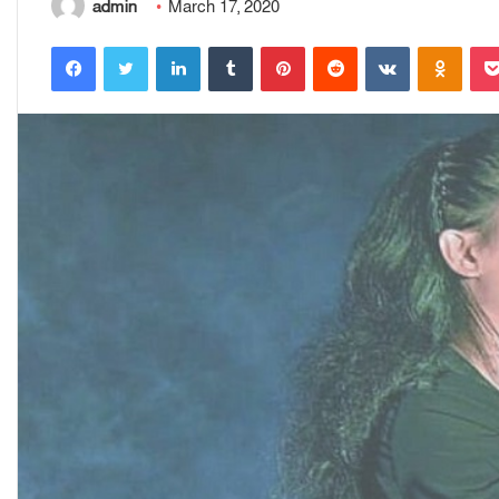
admin
March 17, 2020
Facebook
Twitter
LinkedIn
Tumblr
Pinterest
Reddit
VKontakte
Odnoklassniki