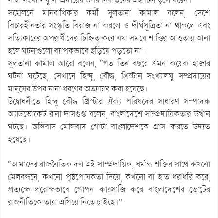
সাহা সংখ্যালঘু সম্প্রদায়ের উপর নির্যাতনের এই চিত্র তুলে ধরেন।
সম্মেলনে মানবাধিকার কর্মী সুলতানা কামাল বলেন, দেশে
বিচারহীনতার সংস্কৃতি বিরাজ না করলে ও দীর্ঘসূত্রিতা না থাকলে এবং
সত্যিকারের অপরাধীদের চিহ্নিত করে যথা সময়ে শাস্তির আওতায় আনা
হলে ঘটনাগুলো ব্যাপকভাবে ছড়িয়ে পড়তো না ।
সুলতানা কামাল আরো বলেন, “গত তিন বছরে এমন কয়েক হাজার
ঘটনা ঘটেছে, সেখানে হিন্দু, বৌদ্ধ, খ্রিস্টান সংখ্যালঘু সম্প্রদায়ের
মানুষের উপর নানা ধরণের অত্যাচার করা হয়েছে।
উদ্বোধনীতে হিন্দু বৌদ্ধ খ্রিস্টার ঐক্য পরিষদের সাধারণ সম্পাদক
অ্যাডভোকেট রানা দাসগুপ্ত বলেন, বাংলাদেশে সাম্প্রদায়িকতার উত্থান
ঘটছে। জঙ্গিবাদ-মৌলবাদ গোটা বাংলাদেশকে গ্রাস করতে উদ্যত
হয়েছে।
“আমাদের রাজনৈতিক দল এই সাম্প্রদায়িক, ধর্মান্ধ শক্তির সাথে কখনো
মেলবন্ধনে, কখনো পৃষ্ঠপোষকতা দিয়ে, কখনো বা হাত ধরাধরি করে,
প্রত্যক্ষে-প্ররোক্ষভাবে গোপন কারসাজি করে বাংলাদেশের ভোটের
রাজনীতিকে তারা এগিয়ে নিতে চাইছে।”