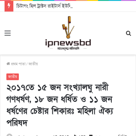
চিটাগং হিল ট্রাক্টস রাইটার্স ইউনিয়ন এর কেন্দ্রীয় নেতৃত্বে মংক্য শোয়ে নু নেভী এবং মুকুল কান্তি ত্রিপুরা
Menu
S
fo
প্রথম পাতা
/
জাতীয়
জাতীয়
২০১৭তে ১৫ জন সংখ্যালঘু নারী
গণধর্ষণ, ১৮ জন ধর্ষিত ও ১১ জন
ধর্ষণের চেষ্টার শিকারঃ মহিলা ঐক্য
পরিষদ