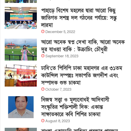
পাহাড়ে বিশেষ মহলের দ্বারা আরো কিছু
জাতিগত সশস্ত্র দল গঠনের পর্যায়ে: সন্তু
লারমা
December 5, 2022
আরো অনেক স্বপ্ন দেখা বাকি, আরো অনেক
দূর যাওয়া বাকি : উক্রাচিং চৌধুরী
September 18, 2023
ঢাবি’তে পিসিপি ঢাকা মহানগর এর ৩১তম
কাউন্সিল সম্পন্নঃ সভাপতি জগদীশ এবং
সম্পাদক শুভ চাকমা
October 7, 2023
নিজস্ব সত্ত্বা ও মূল্যবোধই আদিবাসী
সংস্কৃতির শক্তিশালী দিক: একান্ত
সাক্ষাতকারে কবি শিশির চাকমা
August 8, 2023