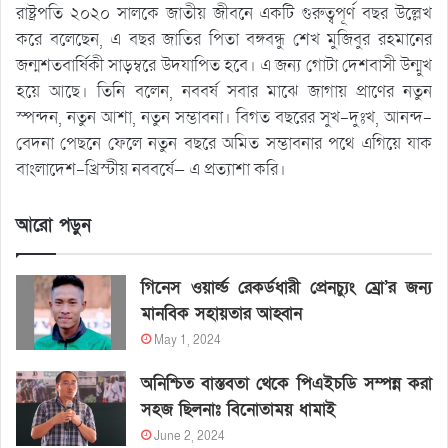
রাষ্ট্রপতি ২০২০ সালকে জাতীয় জীবনে একটি গুরুত্বপূর্ণ বছর উল্লেখ
করে বলেছেন, এ বছর জাতির পিতা বঙ্গবন্ধু শেখ মুজিবুর রহমানের
জন্মশতবার্ষিকী সাড়ম্বরে উদযাপিত হবে। এ জন্য গোটা দেশবাসী উন্মুখ
হয়ে আছে। তিনি বলেন, নববর্ষ সবার মাঝে জাগায় প্রাণের নতুন
স্পন্দন, নতুন আশা, নতুন সম্ভাবনা। বিগত বছরের সুখ-দুঃখ, আনন্দ-
বেদনা পেছনে ফেলে নতুন বছরে অমিত সম্ভাবনার পথে এগিয়ে যাক
বাংলাদেশ-খ্রিস্টীয় নববর্ষে— এ প্রত্যাশা করি।
আরো পড়ুন
গিনেস ওয়ার্ল্ড রেকর্ডধারী প্রেনচ্যুং ম্রো’র জন্য
মানবিক সহায়তার আহ্বান
May 1, 2024
অনিশ্চিত বাস্তবতা থেকে পিএইচডি সম্পন্ন করা
সহজ ছিলনাঃ বিনোতাময় ধামাই
June 2, 2024