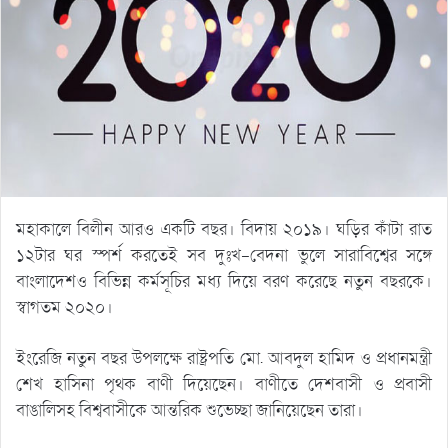
মহাকালে বিলীন আরও একটি বছর। বিদায় ২০১৯। ঘড়ির কাঁটা রাত
১২টার ঘর স্পর্শ করতেই সব দুঃখ-বেদনা ভুলে সারাবিশ্বের সঙ্গে
বাংলাদেশও বিভিন্ন কর্মসূচির মধ্য দিয়ে বরণ করেছে নতুন বছরকে।
স্বাগতম ২০২০।
ইংরেজি নতুন বছর উপলক্ষে রাষ্ট্রপতি মো. আবদুল হামিদ ও প্রধানমন্ত্রী
শেখ হাসিনা পৃথক বাণী দিয়েছেন। বাণীতে দেশবাসী ও প্রবাসী
বাঙালিসহ বিশ্ববাসীকে আন্তরিক শুভেচ্ছা জানিয়েছেন তারা।