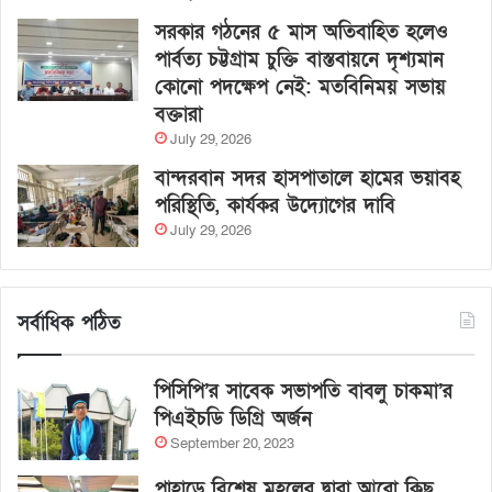
সরকার গঠনের ৫ মাস অতিবাহিত হলেও
পার্বত্য চট্টগ্রাম চুক্তি বাস্তবায়নে দৃশ্যমান
কোনো পদক্ষেপ নেই: মতবিনিময় সভায়
বক্তারা
July 29, 2026
বান্দরবান সদর হাসপাতালে হামের ভয়াবহ
পরিস্থিতি, কার্যকর উদ্যোগের দাবি
July 29, 2026
সর্বাধিক পঠিত
পিসিপি’র সাবেক সভাপতি বাবলু চাকমা’র
পিএইচডি ডিগ্রি অর্জন
September 20, 2023
পাহাড়ে বিশেষ মহলের দ্বারা আরো কিছু