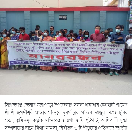
সিরাজগঞ্জ জেলার উল্লাপাড়া উপজেলার সলঙ্গা থানাধীন চৈত্রহাটী গ্রামের
শ্রী শ্রী জগদীশ্বরী মাতার মন্দিরে দুধর্ষ চুরি, মন্দির ভাংচুর, বিগ্রহ চুরির
চেষ্টা, ভূমিদস্যু কর্তৃক মন্দিরের জায়গা-জমি লুটপাট, আদিবাসী মুন্ডা
সম্প্রদায়ের নামে মিথ্যা মামলা, নির্যাতন ও নিপীড়নের প্রতিবাদে জাতীয়