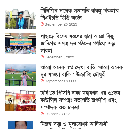
পিসিপি’র সাবেক সভাপতি বাবলু চাকমা’র
পিএইচডি ডিগ্রি অর্জন
September 20, 2023
পাহাড়ে বিশেষ মহলের দ্বারা আরো কিছু
জাতিগত সশস্ত্র দল গঠনের পর্যায়ে: সন্তু
লারমা
December 5, 2022
আরো অনেক স্বপ্ন দেখা বাকি, আরো অনেক
দূর যাওয়া বাকি : উক্রাচিং চৌধুরী
September 18, 2023
ঢাবি’তে পিসিপি ঢাকা মহানগর এর ৩১তম
কাউন্সিল সম্পন্নঃ সভাপতি জগদীশ এবং
সম্পাদক শুভ চাকমা
October 7, 2023
নিজস্ব সত্ত্বা ও মূল্যবোধই আদিবাসী