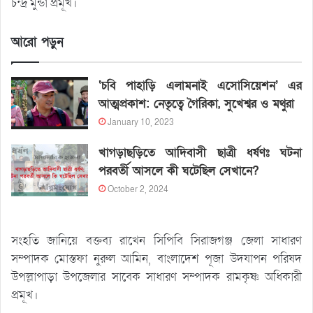
চন্দ্র মুন্ডা প্রমূখ।
আরো পড়ুন
‘চবি পাহাড়ি এলামনাই এসোসিয়েশন’ এর
আত্মপ্রকাশ: নেতৃত্বে গৈরিকা, সুখেশ্বর ও মথুরা
January 10, 2023
খাগড়াছড়িতে আদিবাসী ছাত্রী ধর্ষণঃ ঘটনা
পরবর্তী আসলে কী ঘটেছিল সেখানে?
October 2, 2024
সংহতি জানিয়ে বক্তব্য রাখেন সিপিবি সিরাজগঞ্জ জেলা সাধারণ
সম্পাদক মোস্তফা নুরুল আমিন, বাংলাদেশ পূজা উদযাপন পরিষদ
উপল্লাপাড়া উপজেলার সাবেক সাধারণ সম্পাদক রামকৃষ্ণ অধিকারী
প্রমূখ।