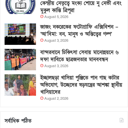
কেন্দ্রীয় নেতৃত্বে মংক্য শোয়ে নু নেভী এবং
মুকুল কান্তি ত্রিপুরা
August 5, 2026
জাজং নকরেকের ফটোগ্রাফি এক্সিবিশন –
‘আ’বিমা: বন, মানুষ ও অস্তিত্বের গল্প’
August 3, 2026
বান্দরবানে চিকিৎসা সেবায় মানোন্নয়নে ৬
দফা দাবিতে ছাত্রজনতার মানববন্ধন
August 3, 2026
ইচ্ছালছড়া খাসিয়া পুঞ্জিতে পান গাছ কাটার
অভিযোগ, উচ্ছেদের ষড়যন্ত্রের আশঙ্কা স্থানীয়
খাসিয়াদের
August 2, 2026
সর্বাধিক পঠিত