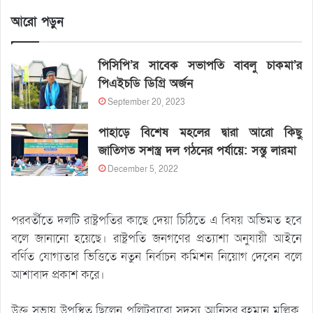
আরো পড়ুন
পিসিপি’র সাবেক সভাপতি বাবলু চাকমা’র
পিএইচডি ডিগ্রি অর্জন
September 20, 2023
পাহাড়ে বিশেষ মহলের দ্বারা আরো কিছু
জাতিগত সশস্ত্র দল গঠনের পর্যায়ে: সন্তু লারমা
December 5, 2022
পরবর্তীতে দলটি রাষ্ট্রপতির কাছে দেয়া চিঠিতে এ বিষয় অভিমত হবে
বলে জানানো হয়েছে। রাষ্ট্রপতি জনগণের প্রত্যাশা অনুযায়ী আইনে
বর্ণিত যোগ্যতার ভিত্তিতে নতুন নির্বাচন কমিশন নিয়োগ দেবেন বলে
আশাবাদ প্রকাশ করে।
উক্ত সভায় উপস্থিত ছিলেন পলিটব্যুরো সদস্য আনিসুর রহমান মল্লিক,