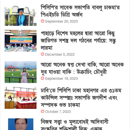
পিসিপি’র সাবেক সভাপতি বাবলু চাকমা’র
পিএইচডি ডিগ্রি অর্জন
September 20, 2023
পাহাড়ে বিশেষ মহলের দ্বারা আরো কিছু
জাতিগত সশস্ত্র দল গঠনের পর্যায়ে: সন্তু
লারমা
December 5, 2022
আরো অনেক স্বপ্ন দেখা বাকি, আরো অনেক
দূর যাওয়া বাকি : উক্রাচিং চৌধুরী
September 18, 2023
ঢাবি’তে পিসিপি ঢাকা মহানগর এর ৩১তম
কাউন্সিল সম্পন্নঃ সভাপতি জগদীশ এবং
সম্পাদক শুভ চাকমা
October 7, 2023
নিজস্ব সত্ত্বা ও মূল্যবোধই আদিবাসী
সংস্কৃতির শক্তিশালী দিক: একান্ত