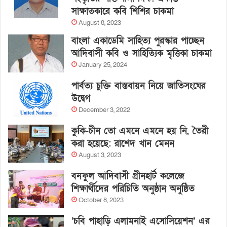
সাক্ষাতকারে কবি শিশির চাকমা
August 8, 2023
বাংলা একাডেমি সাহিত্য পুরস্কার পাচ্ছেন
আদিবাসী কবি ও সাহিত্যিক মৃত্তিকা চাকমা
January 25, 2024
পার্বত্য চুক্তি বাস্তবায়ন নিয়ে জাতিসংঘের
উদ্বেগ
December 3, 2022
কুকি-চীন তো এমনে এমনে হয় নি, তৈরী
করা হয়েছে: রাশেদ খান মেনন
August 3, 2023
বনফুল আদিবাসী গ্রীনহার্ট কলেজে
শিক্ষার্থীদের পরিচিতি অনুষ্ঠান অনুষ্ঠিত
October 8, 2023
‘চবি পাহাড়ি এলামনাই এসোসিয়েশন’ এর