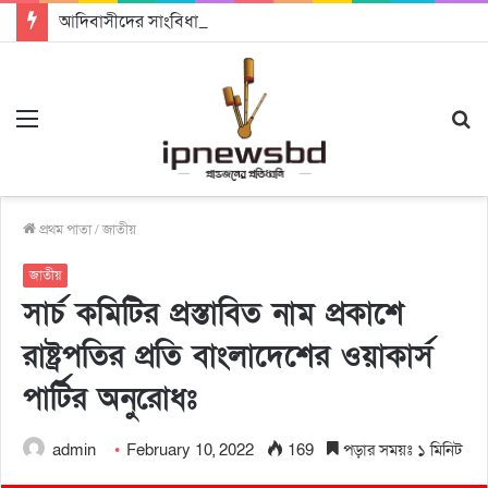
আদিবাসীদের সাংবিধানিক ও আইনগত স্বীকৃতি দিতে কার্যকর উদ্যোগ গ্রহণ করার আহবানঃ আন্তর্জাতিক আদিবাসী দিবসে বক্তারা
Menu
S
fo
প্রথম পাতা
/
জাতীয়
জাতীয়
সার্চ কমিটির প্রস্তাবিত নাম প্রকাশে
রাষ্ট্রপতির প্রতি বাংলাদেশের ওয়াকার্স
পার্টির অনুরোধঃ
admin
February 10, 2022
169
পড়ার সময়ঃ ১ মিনিট