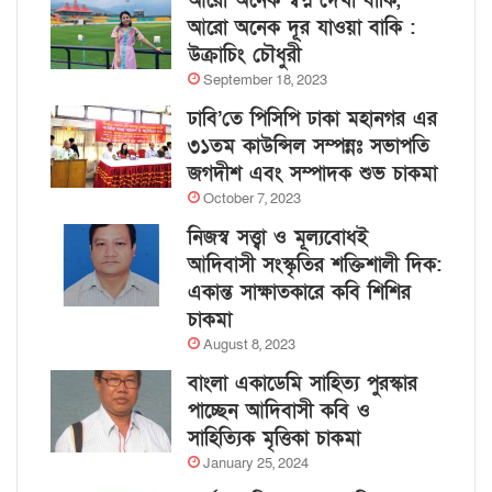
আরো অনেক স্বপ্ন দেখা বাকি,
আরো অনেক দূর যাওয়া বাকি :
উক্রাচিং চৌধুরী
September 18, 2023
ঢাবি’তে পিসিপি ঢাকা মহানগর এর
৩১তম কাউন্সিল সম্পন্নঃ সভাপতি
জগদীশ এবং সম্পাদক শুভ চাকমা
October 7, 2023
নিজস্ব সত্ত্বা ও মূল্যবোধই
আদিবাসী সংস্কৃতির শক্তিশালী দিক:
একান্ত সাক্ষাতকারে কবি শিশির
চাকমা
August 8, 2023
বাংলা একাডেমি সাহিত্য পুরস্কার
পাচ্ছেন আদিবাসী কবি ও
সাহিত্যিক মৃত্তিকা চাকমা
January 25, 2024