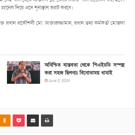
 চ্যানেল দিয়ে এসে শূন্যস্থান ভরাট করবে।
প্রধান প্রকৌশলী মো. আক্তারুজ্জামান, প্রধান তথ্য কর্মকর্তা মোস্তফা
অনিশ্চিত বাস্তবতা থেকে পিএইচডি সম্পন্ন
করা সহজ ছিলনাঃ বিনোতাময় ধামাই
June 2, 2024
Odnoklassniki
Pocket
Share via Email
Print