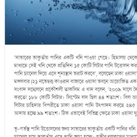
‘সাভারের ভাকুর্তায় পানির একটি খনি পাওয়া গেছে। হিমালয় থেক
মাধ্যমে সেই খনি থেকে প্রতিদিন ১৫ কোটি লিটার পানি উত্তোলন করা
পানি চ্যানেল দিয়ে এসে শূন্যস্থান ভরাট করবে’, বলেছেন ঢাকা ওয়াস
মঙ্গলবার (২১ নভেম্বর) কাওরান বাজারে ওয়াসা ভবনে আয়োজিত এক 
সংবাদ সম্মেলনে প্রকৌশলী তাকসিম এ খান বলেন, ‘২০০৯ সালে দ
করতো ১৮৮ কোটি লিটার। সিস্টেম লস ছিল ৪৪ শতাংশ। বিল আ
লিটার চাহিদার বিপরীতে ঢাকা ওয়াসা পানি উৎপাদন করছে ২৪৫ 
আদায় হচ্ছে ৯৯ শতাংশ। ঠিক এভাবেই বিভিন্ন ক্ষেত্রে ঢাকা ওয়াসা ঘু
ভূ-গর্ভস্থ পানি উত্তোলনের জন্য সাভারের ভাকুর্তায় একটি পানির 
চ্যানেল হয়ে ভাকুর্তায় এসে পানি জমা হচ্ছে। গভীর নলকূপের মাধ্