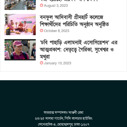
August 3, 2023
বনফুল আদিবাসী গ্রীনহার্ট কলেজে
শিক্ষার্থীদের পরিচিতি অনুষ্ঠান অনুষ্ঠিত
October 8, 2023
‘চবি পাহাড়ি এলামনাই এসোসিয়েশন’ এর
আত্মপ্রকাশ: নেতৃত্বে গৈরিকা, সুখেশ্বর ও
মথুরা
January 10, 2023
ভারপ্রাপ্ত সম্পাদকঃ আন্তনী রেমা
২৩/২৫ সালমা গার্ডেন, পিসি কালচার হাউজিং
শেখেরটেক-৪, মোহাম্মদপুর, ঢাকা-১২০৭