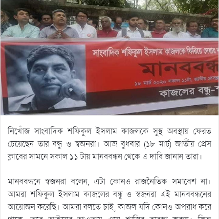
নিখোঁজ সাংবাদিক শফিকুল ইসলাম কাজলকে সুস্থ অবস্থায় ফেরত
চেয়েছেন তার বন্ধু ও স্বজনরা। আজ বুধবার (১৮ মার্চ) জাতীয় প্রেস
ক্লাবের সামনে সকাল ১১ টায় মানববন্ধন থেকে এ দাবি জানান তারা।
মানববন্ধনে স্বজনরা বলেন, এটা কোনও রাজনৈতিক সমাবেশ না।
আমরা শফিকুল ইসলাম কাজলের বন্ধু ও স্বজনরা এই মানববন্ধনের
আয়োজন করেছি। আমরা বলতে চাই, কাজল যদি কোনও অপরাধ করে