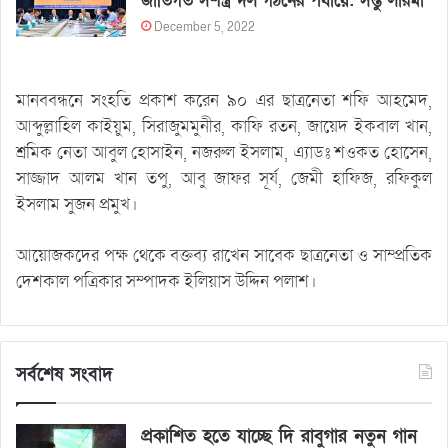
জাতিগত সশস্ত্র দল গঠনের পর্যায়ে: সন্তু লারমা
December 5, 2022
মানববন্ধনে সংহতি প্রকাশ করেন ৯০ এর ছাত্রনেতা শফি আহমেদ,
আব্দুল্লাহিল কাইয়ুম, সিরাজুমমুনীর, কাফি রতন, জায়েদ ইকবাল খান,
শ্রমিক নেতা আবুল হোসাইন, নজরুল ইসলাম, এ্যাডঃ শওকত হোসেন,
সাজ্জাদ আলম খান তপু, আবু জাফর সূর্য, জেমী হাফিজ, রফিকুল
ইসলাম সুজন প্রমুখ।
আয়োজকদের পক্ষ থেকে বক্তব্য রাখেন সাবেক ছাত্রনেতা ও সাম্প্রতিক
দেশকাল পত্রিকার সম্পাদক ইলিয়াস উদ্দিন পলাশ।
সর্বশেষ সংবাদ
প্রকাশিত হতে যাচ্ছে দি রাবুগার নতুন গান