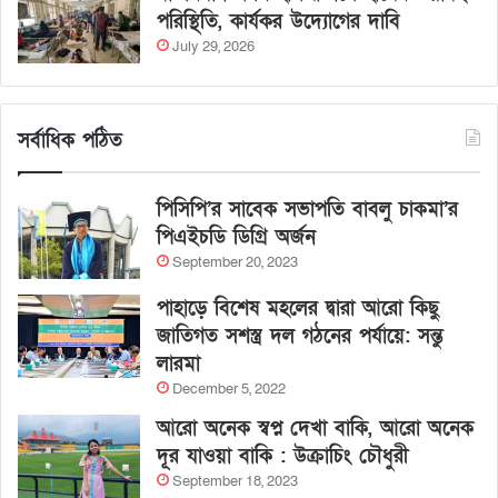
পরিস্থিতি, কার্যকর উদ্যোগের দাবি
July 29, 2026
সর্বাধিক পঠিত
পিসিপি’র সাবেক সভাপতি বাবলু চাকমা’র
পিএইচডি ডিগ্রি অর্জন
September 20, 2023
পাহাড়ে বিশেষ মহলের দ্বারা আরো কিছু
জাতিগত সশস্ত্র দল গঠনের পর্যায়ে: সন্তু
লারমা
December 5, 2022
আরো অনেক স্বপ্ন দেখা বাকি, আরো অনেক
দূর যাওয়া বাকি : উক্রাচিং চৌধুরী
September 18, 2023