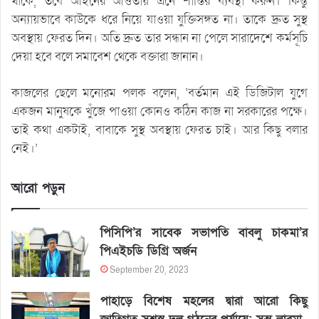
থাকে, তবে আইনের আওতায় এনে শাস্তির ব্যবস্থা করুন। কিন্তু
অন্যায়ভাবে কাউকে ধরে নিয়ে যাওয়া যুক্তিসঙ্গত না। তাকে দ্রুত সুস্থ
অবস্থায় ফেরত দিন। অতি দ্রুত তার সন্ধান না পেলে সারাদেশে কর্মসূচি
দেয়া হবে বলে সমাবেশ থেকে বক্তারা জানান।
কাজলের ছেলে মনোরম পলক বলেন, ‘বর্তমান এই ডিজিটাল যুগে
একজন মানুষকে খুঁজে পাওয়া কোনও কঠিন কাজ না সরকারের পক্ষে।
তাই কথা একটাই, বাবাকে সুস্থ অবস্থায় ফেরত চাই। আর কিছু বলার
নেই।’
আরো পড়ুন
পিসিপি’র সাবেক সভাপতি বাবলু চাকমা’র
পিএইচডি ডিগ্রি অর্জন
September 20, 2023
পাহাড়ে বিশেষ মহলের দ্বারা আরো কিছু