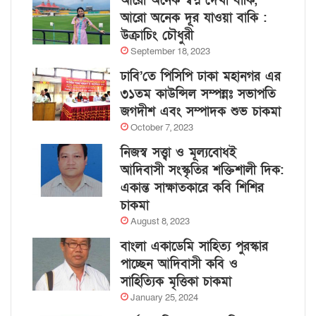
আরো অনেক স্বপ্ন দেখা বাকি,
আরো অনেক দূর যাওয়া বাকি :
উক্রাচিং চৌধুরী
September 18, 2023
ঢাবি’তে পিসিপি ঢাকা মহানগর এর
৩১তম কাউন্সিল সম্পন্নঃ সভাপতি
জগদীশ এবং সম্পাদক শুভ চাকমা
October 7, 2023
নিজস্ব সত্ত্বা ও মূল্যবোধই
আদিবাসী সংস্কৃতির শক্তিশালী দিক:
একান্ত সাক্ষাতকারে কবি শিশির
চাকমা
August 8, 2023
বাংলা একাডেমি সাহিত্য পুরস্কার
পাচ্ছেন আদিবাসী কবি ও
সাহিত্যিক মৃত্তিকা চাকমা
January 25, 2024