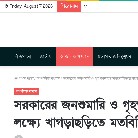
শিরোনাম
প্রকাশিত হতে যাচ্ছে দি রাবুগ
Friday, August 7 2026
নীড়পাতা
জাতীয়
আঞ্চলিক সংবাদ
মতামত ও বিশ্লেষণ
প্রথম পাতা
/
আঞ্চলিক সংবাদ
/
সরকারের জনশুমারি ও গৃহগণনাতে সহযোগিতার লক্ষ
আঞ্চলিক সংবাদ
সরকারের জনশুমারি ও গৃ
লক্ষ্যে খাগড়াছড়িতে মতব