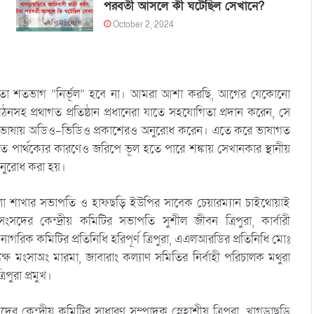
পরবর্তী আসলে কী ঘটেছিল সেখানে?
October 2, 2024
ি হয়তো শতভাগ “নির্ভূল” হবে না। আমরা আশা করছি, আগের যেকোনো
 প্রথাগত প্রতিষ্ঠান প্রধানেরা যাতে সহযোগিতা প্রদান করেন, সে
মাতৃভাষায় অডিও-ভিডিও প্রকাশেরও অনুরোধ করেন। এতে করে ভাষাগত
পার্থক্যের কারণেও জরিপে ভূল হতে পারে শঙ্কায় সেখানকার স্থানীয়
 অনুরোধ করা হয়।
া শাখার সভাপতি ও হাফছড়ি ইউপির সাবেক চেয়ারম্যান চাইথোয়াই
সংসদের কেন্দ্রীয় কমিটির সভাপতি সুশীল জীবন ত্রিপুরা, কার্বারী
 নাগরিক কমিটির প্রতিনিধি হরিপূর্ণ ত্রিপুরা, এএলআরডির প্রতিনিধি মোঃ
্ষ মংসাঅং মারমা, জাবারাং কল্যাণ সমিতির নির্বাহী পরিচালক মথুরা
পুরা প্রমুখ।
 কেন্দ্রীয় কমিটির সাধারণ সম্পাদক স্নেহাশীষ ত্রিপুরা, খাগড়াছড়ি