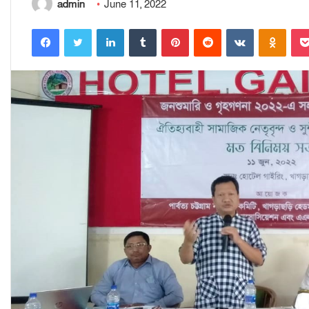
admin
June 11, 2022
Facebook
Twitter
LinkedIn
Tumblr
Pinterest
Reddit
VKontakte
Odnoklassniki