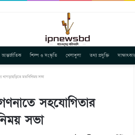
ার নতুন গান ‘Baljanggi’
আন্তর্জাতিক
শিল্প ও সংস্কৃতি
খেলাধুলা
তথ্য প্রযুক্তি
সাক্ষাৎকা
্যে খাগড়াছড়িতে মতবিনিময় সভা
হগণনাতে সহযোগিতার
িনিময় সভা