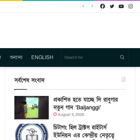
Facebook
Twitter
YouTu
In
র
অন্যান্য
ENGLISH
Search
for
সর্বশেষ সংবাদ
প্রকাশিত হতে যাচ্ছে দি রাবুগার
নতুন গান ‘Baljanggi’
August 5, 2026
চিটাগং হিল ট্রাক্টস রাইটার্স
ইউনিয়ন এর কেন্দ্রীয় নেতৃত্বে