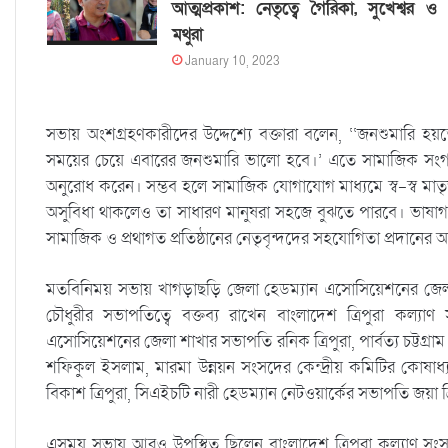
আত্মপ্রকাশ: নেতৃত্বে গৈরিকা, সুখেশ্বর ও
মথুরা
January 10, 2023
সভায় অংশগ্রহণকারীদের উদ্দেশ্যে বক্তারা বলেন, ‘‘জনশুমার
সময়ের চেয়ে এবারের জনশুমারি ভালো হবে।’ এতে সামাজিক সংগঠনসহ
অনুরোধ করেন। সম্ভব হলে সামাজিক যোগাযোগ মাধ্যমে স্ব-স্ব 
অসুবিধা থাকলেও তা সাধারণ মানুষরা সহজে বুঝতে পারবে। ভাষাগত 
সামাজিক ও প্রথাগত প্রতিষ্ঠানের নেতৃবৃন্দদের সহযোগিতা প্রদানের
মতবিনিময় সভায় খাগড়াছড়ি জেলা হেডম্যান এসোসিয়েশনের জেল
চৌধুরীর সভাপতিত্বে বক্তব্য রাখেন বাংলাদেশ ত্রিপুরা কল্যাণ 
এসোসিয়েশনের জেলা শাখার সভাপতি রনিক ত্রিপুরা, পার্বত্য চট্টগ্রাম
শফিকুল ইসলাম, মারমা উন্নয়ন সংসদের কেন্দ্রীয় কমিটির কোষাধ্যক
বিকাশ ত্রিপুরা, সিএইচটি নারী হেডম্যান নেটওয়ার্কের সভাপতি জয়া ত্রি
এসময় সভায় আরও উপস্থিত ছিলেন বাংলাদেশ ত্রিপুরা কল্যাণ সংসদের