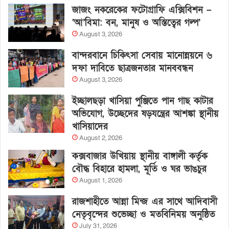
জাজং নকরেকের ফটোগ্রাফি এক্সিবিশন –
‘আ’বিমা: বন, মানুষ ও অস্তিত্বের গল্প’
August 3, 2026
বান্দরবানে চিকিৎসা সেবায় মানোন্নয়নে ৬
দফা দাবিতে ছাত্রজনতার মানববন্ধন
August 3, 2026
ইচ্ছালছড়া খাসিয়া পুঞ্জিতে পান গাছ কাটার
অভিযোগ, উচ্ছেদের ষড়যন্ত্রের আশঙ্কা স্থানীয়
খাসিয়াদের
August 2, 2026
কক্সবাজার উখিয়ায় স্থানীয় বাঙ্গালী কর্তৃক
বৌদ্ধ বিহারে হামলা, মূর্তি ও ঘর ভাঙচুর
August 1, 2026
রাজশাহীতে আন্না মিন্জ এর সাথে আদিবাসী
নেতৃবৃন্দের শুভেচ্ছা ও মতবিনিময় অনুষ্ঠিত
July 31, 2026