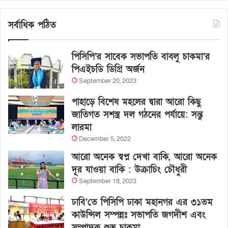
সর্বাধিক পঠিত
পিসিপি’র সাবেক সভাপতি বাবলু চাকমা’র
পিএইচডি ডিগ্রি অর্জন
September 20, 2023
পাহাড়ে বিশেষ মহলের দ্বারা আরো কিছু
জাতিগত সশস্ত্র দল গঠনের পর্যায়ে: সন্তু
লারমা
December 5, 2022
আরো অনেক স্বপ্ন দেখা বাকি, আরো অনেক
দূর যাওয়া বাকি : উক্রাচিং চৌধুরী
September 18, 2023
ঢাবি’তে পিসিপি ঢাকা মহানগর এর ৩১তম
কাউন্সিল সম্পন্নঃ সভাপতি জগদীশ এবং
সম্পাদক শুভ চাকমা