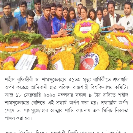
শহীদ বুদ্ধিজীবী ড. শামসুজ্জোহার ৫১তম মৃত্যু বার্ষিকীতে শ্রদ্ধাঞ্জলি
অর্পণ করেছে আদিবাসী ছাত্র পরিষদ রাজশাহী বিশ্ববিদ্যালয় কমিটি।
আজ ১৮ ফেব্রুয়ারি ২০২০ মঙ্গলবার সকাল ৯ টায় রাবিতে শহীদ
শামসুজ্জোহার বেদিতে এই শ্রদ্ধার্ঘ অর্পণ করা হয়। শ্রদ্ধাঞ্জলি অর্পণ
শেষে ড. শামসুুজ্জোহার আত্মার শান্তি কামনায় এক মিনিট নিরবতা
পালন করা হয়।