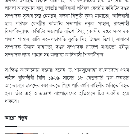
এসময় উপস্থিত ছিলেন রাজশাহী বিশ্ববিদ্যালয়ের ছাত্র উপদেষ্টা ড.
লায়লা আরজুমান বানু, জাতীয় আদিবাসী পরিষদ কেন্দ্রীয় কমিটির দপ্তর
সম্পাদক সূভাষ চন্দ্র হেমব্রম, সদস্য বিভূতী ভূষণ মাহাতো, আদিবাসী
ছাত্র পরিষদ কেন্দ্রীয় কমিটির সভাপতি নকুল পাহান, রাজশাহী
বিশ^বিদ্যালয় কমিটির সভাপতি রতিশ টপ্য, কেন্দ্রীয় দপ্তর সম্পাদক
পলাশ পাহান, রাবি সহ-সভাপতি সুরতি সিং, উজ্জল তিগ্যা, সাধারণ
সম্পাদক উজ্জল মাহাতো, দপ্তর সম্পাদক রাজেশ মাহাতো, ক্রীড়া
সম্পাদক নয়ন পাহান সহ অন্যান্য আদিবাসী শিক্ষার্থীবৃন্দ।
সংক্ষিপ্ত আলোচনায় বক্তারা বলেন, ড. শামসুজ্জোহা বাংলাদেশে প্রথম
শহীদ বুদ্ধিজীবী যিনি ১৯৬৯ সালের ১৮ ফেব্রুয়ারি ছাত্র-জনতার
আন্দোলনে ছাত্রদের রক্ষা করতে গিয়ে পাকিস্তানি বাহিনীর গুলিতে নিহত
হন। তাঁর এই আত্মত্যাগ বাংলাদেশের ইতিহাসে চির স্মরণীয় হয়ে
থাকবে।
আরো পড়ুন