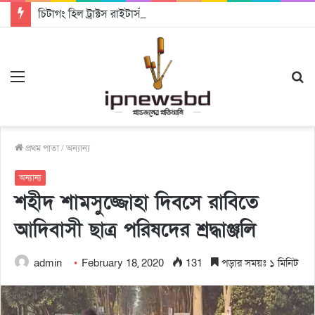
চিটাগং হিল ট্রাক্টস রাইটার্স ইউনিয়ন এর কেন্দ্রীয় নেতৃত্বে মংক্য শোয়ে নু নেভী এবং মুকুল কান্তি ত্রিপুরা
Menu
S
fo
প্রথম পাতা
/
অন্যান্য
অন্যান্য
শহীদ শামসুজ্জোহা দিবসে রাবিতে
আদিবাসী ছাত্র পরিষদের শ্রদ্ধাঞ্জলি
admin
February 18, 2020
131
পড়ার সময়ঃ ১ মিনিট