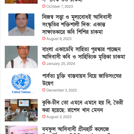
October 7, 2023
নিজস্ব সত্ত্বা ও মূল্যবোধই আদিবাসী
সংস্কৃতির শক্তিশালী দিক: একান্ত
সাক্ষাতকারে কবি শিশির চাকমা
August 8, 2023
বাংলা একাডেমি সাহিত্য পুরস্কার পাচ্ছেন
আদিবাসী কবি ও সাহিত্যিক মৃত্তিকা চাকমা
January 25, 2024
পার্বত্য চুক্তি বাস্তবায়ন নিয়ে জাতিসংঘের
উদ্বেগ
December 3, 2022
কুকি-চীন তো এমনে এমনে হয় নি, তৈরী
করা হয়েছে: রাশেদ খান মেনন
August 3, 2023
বনফুল আদিবাসী গ্রীনহার্ট কলেজে