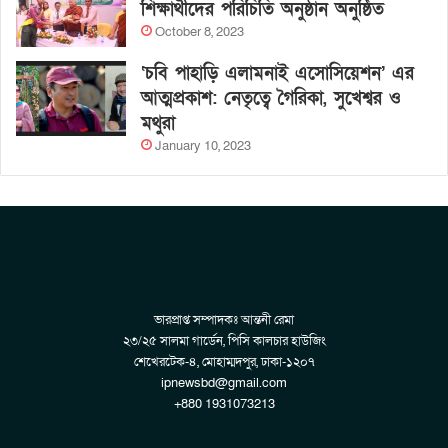
শিক্ষার্থীদের পরিচিতি অনুষ্ঠান অনুষ্ঠিত
October 8, 2023
‘চবি পাহাড়ি এলামনাই এসোসিয়েশন’ এর
আত্মপ্রকাশ: নেতৃত্বে গৈরিকা, সুখেশ্বর ও
মথুরা
January 10, 2023
ভারপ্রাপ্ত সম্পাদকঃ আন্তনী রেমা
২৩/২৫ সালমা গার্ডেন, পিসি কালচার হাউজিং
শেখেরটেক-৪, মোহাম্মদপুর, ঢাকা-১২০৭
ipnewsbd@gmail.com
+880 1931073213