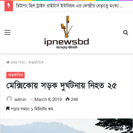
চিটাগং হিল ট্রাক্টস রাইটার্স ইউনিয়ন এর কেন্দ্রীয় নেতৃত্বে মংক্য শোয়ে নু নেভী এবং মুকুল কান্তি ত্রিপুরা
Menu
S
fo
প্রথম পাতা
/
আন্তর্জাতিক
আন্তর্জাতিক
মেক্সিকোয় সড়ক দুর্ঘটনায় নিহত ২৫
admin
March 8, 2019
246
পড়ার সময়ঃ ১ মিনিটের কম