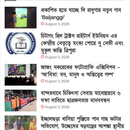
প্রকাশিত হতে যাচ্ছে দি রাবুগার নতুন গান
‘Baljanggi’
August 5, 2026
চিটাগং হিল ট্রাক্টস রাইটার্স ইউনিয়ন এর
কেন্দ্রীয় নেতৃত্বে মংক্য শোয়ে নু নেভী এবং
মুকুল কান্তি ত্রিপুরা
August 5, 2026
জাজং নকরেকের ফটোগ্রাফি এক্সিবিশন –
‘আ’বিমা: বন, মানুষ ও অস্তিত্বের গল্প’
August 3, 2026
বান্দরবানে চিকিৎসা সেবায় মানোন্নয়নে ৬
দফা দাবিতে ছাত্রজনতার মানববন্ধন
August 3, 2026
ইচ্ছালছড়া খাসিয়া পুঞ্জিতে পান গাছ কাটার
অভিযোগ, উচ্ছেদের ষড়যন্ত্রের আশঙ্কা স্থানীয়