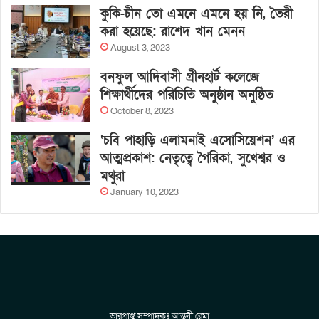
কুকি-চীন তো এমনে এমনে হয় নি, তৈরী
করা হয়েছে: রাশেদ খান মেনন
August 3, 2023
বনফুল আদিবাসী গ্রীনহার্ট কলেজে
শিক্ষার্থীদের পরিচিতি অনুষ্ঠান অনুষ্ঠিত
October 8, 2023
‘চবি পাহাড়ি এলামনাই এসোসিয়েশন’ এর
আত্মপ্রকাশ: নেতৃত্বে গৈরিকা, সুখেশ্বর ও
মথুরা
January 10, 2023
ভারপ্রাপ্ত সম্পাদকঃ আন্তনী রেমা