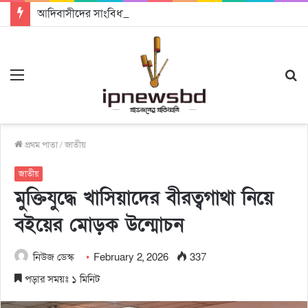
আদিবাসীদের সাংবিধানিক স্বীকৃতি ও ভূমি অধিকার নিশ্চিতের আহ্বান
Menu
S
fo
প্রথম পাতা
/
জাতীয়
জাতীয়
মুক্তিযুদ্ধে খাসিয়াদের বীরত্বগাথা নিয়ে
বইয়ের মোড়ক উন্মোচন
নিউজ ডেস্ক
February 2, 2026
337
পড়ার সময়ঃ ১ মিনিট