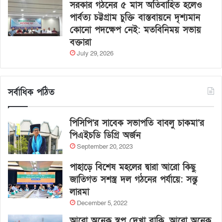
সরকার গঠনের ৫ মাস অতিবাহিত হলেও
পার্বত্য চট্টগ্রাম চুক্তি বাস্তবায়নে দৃশ্যমান
কোনো পদক্ষেপ নেই: মতবিনিময় সভায়
বক্তারা
July 29, 2026
সর্বাধিক পঠিত
পিসিপি’র সাবেক সভাপতি বাবলু চাকমা’র
পিএইচডি ডিগ্রি অর্জন
September 20, 2023
পাহাড়ে বিশেষ মহলের দ্বারা আরো কিছু
জাতিগত সশস্ত্র দল গঠনের পর্যায়ে: সন্তু
লারমা
December 5, 2022
আরো অনেক স্বপ্ন দেখা বাকি, আরো অনেক