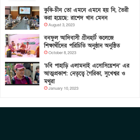
কুকি-চীন তো এমনে এমনে হয় নি, তৈরী
করা হয়েছে: রাশেদ খান মেনন
August 3, 2023
বনফুল আদিবাসী গ্রীনহার্ট কলেজে
শিক্ষার্থীদের পরিচিতি অনুষ্ঠান অনুষ্ঠিত
October 8, 2023
‘চবি পাহাড়ি এলামনাই এসোসিয়েশন’ এর
আত্মপ্রকাশ: নেতৃত্বে গৈরিকা, সুখেশ্বর ও
মথুরা
January 10, 2023