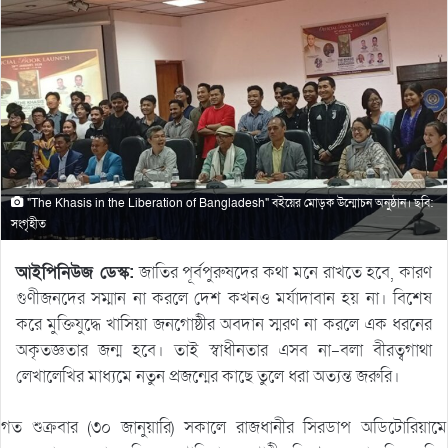
"The Khasis in the Liberation of Bangladesh" বইয়ের মোড়ক উন্মোচন অনুষ্ঠান। ছবি:
সংগৃহীত
আইপিনিউজ ডেস্ক:
জাতির পূর্বপুরুষদের কথা মনে রাখতে হবে, কারণ
গুণীজনদের সম্মান না করলে দেশ কখনও মর্যাদাবান হয় না। বিশেষ
করে মুক্তিযুদ্ধে খাসিয়া জনগোষ্ঠীর অবদান স্মরণ না করলে এক ধরনের
অকৃতজ্ঞতার জন্ম হবে। তাই স্বাধীনতার এসব না-বলা বীরত্বগাথা
লেখালেখির মাধ্যমে নতুন প্রজন্মের কাছে তুলে ধরা অত্যন্ত জরুরি।
গত শুক্রবার (৩০ জানুয়ারি) সকালে রাজধানীর সিরডাপ অডিটোরিয়ামে