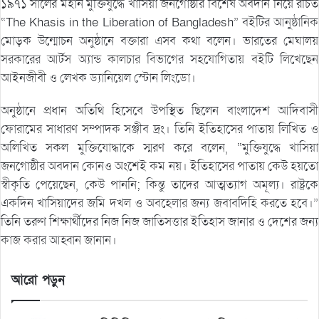
১৯৭১ সালের মহান মুক্তিযুদ্ধে খাসিয়া জনগোষ্ঠীর বিশেষ অবদান নিয়ে রচিত
“The Khasis in the Liberation of Bangladesh” বইটির আনুষ্ঠানিক
মোড়ক উন্মোচন অনুষ্ঠানে বক্তারা এসব কথা বলেন। ভারতের মেঘালয়
সরকারের আর্টস অ্যান্ড কালচার বিভাগের সহযোগিতায় বইটি লিখেছেন
আইনজীবী ও লেখক ড্যানিয়েল স্টোন লিংডো।
অনুষ্ঠানে প্রধান অতিথি হিসেবে উপস্থিত ছিলেন বাংলাদেশ আদিবাসী
ফোরামের সাধারণ সম্পাদক সঞ্জীব দ্রং। তিনি ইতিহাসের পাতায় লিখিত ও
অলিখিত সকল মুক্তিযোদ্ধাকে স্মরণ করে বলেন, “মুক্তিযুদ্ধে খাসিয়া
জনগোষ্ঠীর অবদান কোনও অংশেই কম নয়। ইতিহাসের পাতায় কেউ হয়তো
স্বীকৃতি পেয়েছেন, কেউ পাননি; কিন্তু তাদের আত্মত্যাগ অমূল্য। রাষ্ট্রকে
একদিন খাসিয়াদের জমি দখল ও অবহেলার জন্য জবাবদিহি করতে হবে।”
তিনি তরুণ শিক্ষার্থীদের নিজ নিজ জাতিসত্তার ইতিহাস জানার ও দেশের জন্য
কাজ করার আহ্বান জানান।
আরো পড়ুন