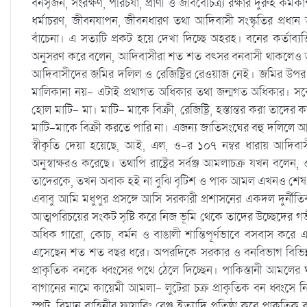
বনসৃজন, সংরক্ষণ, পরিচর্যা, প্রাণী ও জীববৈচিত্র্য রক্ষার দুরুহ ক
ধর্মাচরণ, জীবনযাপন, জীবনধারণ তথা আদিবাসী সংস্কৃতির প্রধান
বাঁচেনা। এ সত্যটি প্রকট হয়ে দেখা দিচ্ছে অহরহ। বনের কর্তাব্যক
অনুসরণ করে বলেন, আদিবাসীরা শত শত বৎসর বনবাসী থাকলেও তাদ
আদিবাসীদের জমির দলিল ও রেজিষ্ট্রির রেওয়াজ নেই। জমির উপর 
মালিকানা নয়- এটাই প্রথাগত অধিকার তথা জন্মগত অধিকার। সর
হোল মাটি- মা। মাটি- মাকে বিক্রী, রেজিষ্ট্রি, হস্তান্তর করা তা
মাটি-মাকে বিক্রী করতে পারি না। এজন্য জাতিসংঘের বহু দলিলে 
স্বীকৃতি দেয়া হয়েছে, আই, এল, ও-র ১০৭ নম্বর ধারায় আদিবাসীর 
অনুস্বাক্ষরও করেছে। তথাপি রাষ্ট্রের সর্বঞ্জ আমলাচক্র যখন ব
তাদেরকে, তখন অবাক হই না বুঝি বৃটিশ ও পাক আমল এখনও শেষ হয় না
এবাবু আমি মধুপুর প্রসঙ্গে আসি সরকারী প্রশাসনের একদল দুর্ন
আত্মপরিচয়ের সংকট সৃষ্টি করে নিজ ভূমি থেকে তাদের উচ্ছেদের গভীর
অধিক গারো, কোচ, বর্মন ও বাঙালী শান্তিপূর্ণভাবে বসবাস করে
এসেছেন শত শত বছর ধরে। অপরদিকে সরকার ও বনবিভাগ বিভিন্ন স
প্রাকৃতিক বনকে ধ্বংসের পথে ঠেলে দিচ্ছেন। পাকিস্তানী আমলের
বাগানের নামে কায়েমী আমলা- লুটেরা চক্র প্রাকৃতিক বন ধ্বংসে ন
স্পট, বিমান বাহিনীর ফায়ারিং রেঞ্জ ইত্যাদি প্রতিষ্ঠা করে প্রাকৃত