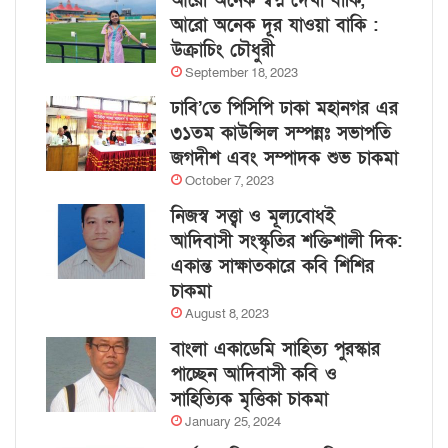
আরো অনেক স্বপ্ন দেখা বাকি,
আরো অনেক দূর যাওয়া বাকি :
উক্রাচিং চৌধুরী
September 18, 2023
ঢাবি’তে পিসিপি ঢাকা মহানগর এর
৩১তম কাউন্সিল সম্পন্নঃ সভাপতি
জগদীশ এবং সম্পাদক শুভ চাকমা
October 7, 2023
নিজস্ব সত্ত্বা ও মূল্যবোধই
আদিবাসী সংস্কৃতির শক্তিশালী দিক:
একান্ত সাক্ষাতকারে কবি শিশির
চাকমা
August 8, 2023
বাংলা একাডেমি সাহিত্য পুরস্কার
পাচ্ছেন আদিবাসী কবি ও
সাহিত্যিক মৃত্তিকা চাকমা
January 25, 2024