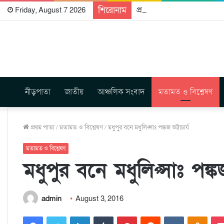
শিরোনাম
প্রকাশিত হতে যাচ্ছে দি রাবুগ
Friday, August 7 2026
নীড়পাতা
জাতীয়
আঞ্চলিক সংবাদ
মতামত ও বিশ্লেষণ
প্রথম পাতা
/
মতামত ও বিশ্লেষণ
/
মধুপুর বনে মধুলিপ্সাঃ পঙ্কজ ভট্টাচার্য
মতামত ও বিশ্লেষণ
মধুপুর বনে মধুলিপ্সাঃ পঙ্কজ 
admin
August 3, 2016
Facebook
Twitter
LinkedIn
Tumblr
Pinterest
Reddit
VKontakte
Odnoklassniki