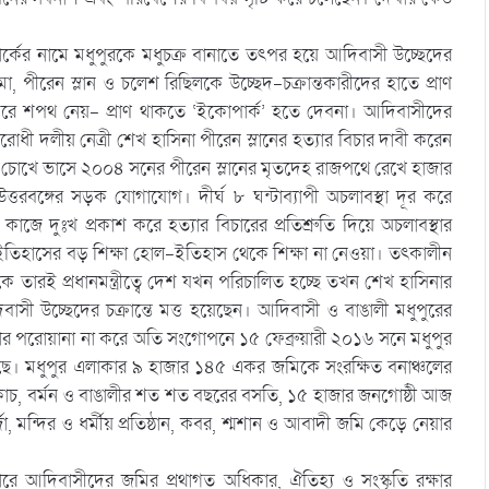
ার্কের নামে মধুপুরকে মধুচক্র বানাতে তৎপর হয়ে আদিবাসী উচ্ছেদের
, পীরেন স্লান ও চলেশ রিছিলকে উচ্ছেদ-চক্রান্তকারীদের হাতে প্রাণ
ে শপথ নেয়- প্রাণ থাকতে ‘ইকোপার্ক’ হতে দেবনা। আদিবাসীদের
োধী দলীয় নেত্রী শেখ হাসিনা পীরেন স্লানের হত্যার বিচার দাবী করেন
চোখে ভাসে ২০০৪ সনের পীরেন স্লানের মৃতদেহ রাজপথে রেখে হাজার
্তরবঙ্গের সড়ক যোগাযোগ। দীর্ঘ ৮ ঘন্টাব্যাপী অচলাবস্থা দূর করে
জে দুঃখ প্রকাশ করে হত্যার বিচারের প্রতিশ্রুতি দিয়ে অচলাবস্থার
হাসের বড় শিক্ষা হোল-ইতিহাস থেকে শিক্ষা না নেওয়া। তৎকালীন
ে তারই প্রধানমন্ত্রীত্বে দেশ যখন পরিচালিত হচ্ছে তখন শেখ হাসিনার
সী উচ্ছেদের চক্রান্তে মত্ত হয়েছেন। আদিবাসী ও বাঙালী মধুপুরের
 পরোয়ানা না করে অতি সংগোপনে ১৫ ফেব্রুয়ারী ২০১৬ সনে মধুপুর
েছে। মধুপুর এলাকার ৯ হাজার ১৪৫ একর জমিকে সংরক্ষিত বনাঞ্চলের
 কোচ, বর্মন ও বাঙালীর শত শত বছরের বসতি, ১৫ হাজার জনগোষ্ঠী আজ
্জা, মন্দির ও ধর্মীয় প্রতিষ্ঠান, কবর, শ্মশান ও আবাদী জমি কেড়ে নেয়ার
রে আদিবাসীদের জমির প্রথাগত অধিকার, ঐতিহ্য ও সংস্কৃতি রক্ষার