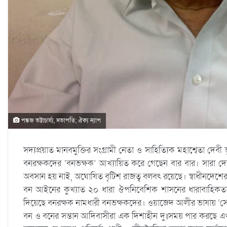
পঙ্কজ ভট্টাচার্য্য, সভাপতি; ঐক্য ন্যাপ
সদ্যপ্রয়াত মানবমুক্তির সংগ্রামী নেতা ও সাহিত্যিক মহাশ্বেতা দে
বনরক্ষকদের ‘বনভক্ষক’ আখ্যায়িত করে গেছেন বার বার। সারা দেশ
অবসান হয় নাই, অঘোষিত বৃটিশ রাজত্ব বলবৎ রয়েছে। স্বাধীনদেশ
বন আইনের কুখ্যাত ২০ ধারা ঔপনিবেশিক শাসনের ধারাবাহিকতা বজা
দিয়েছে বনরক্ষক নামধারী বনভক্ষকদের। ওয়াজেদ আলীর ভাষায় ‘স
বন ও বনের সন্তান আদিবাসীরা এক দিশাহীন দুঃসময় পার করছে এ