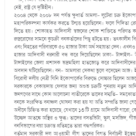
নেই, রাষ্ট্র যে দৃষ্টিহীন।
২০০৪ থেকে ২০০৮ সন পর্যন্ত ক্ষুধার্ত আমলা- লুটেরা চক্র ইকোপ
মহাপরিকল্পনা কার্যকর করতে উন্মত্ত হয়েছিলেন। ফলে গিদিতা রেমা
দিতে হয়। শোকাহত আদিবাসী স্বজনের শোক শাক্তিতে পরিণত কর
রুদ্ররোষের সামনে কুচক্রী বনকর্তাদের পিছু হটতে হয়। তৎকালীন বির
এবং নিহতের পরিবারকে ৫০ হাজার টাকা অর্থ সহায়তা দেন। এখনও 
হাজার আদিবাসী নরনারী বন্ধ করে দিয়েছিলেন ঢাকা- টাঙ্গাইল- উত
টাঙ্গাইলের জেলা প্রশাসক ভদ্রমহিলা হাতজোড় করে আদিবাসীদের কা
অবসান ঘটিয়েছিলেন। বন- আমলারা সেকথা ভুলে বসেছেন আজ। ইতি
বিরোধী দলীয় নেত্রী যিনি ইকোপার্কের বিরুদ্ধে সোচ্চার ছিলেন আজক
সরকারকে বেকায়দায় ফেলার জন্য অশুভ চক্রটি পুনরায় নতুন আদিবা
জনগণের সাথে কোন আলোচনা ব্যতীরেকে তাদের সম্মতি- সমঝোতার
বনকে সংরক্ষিত বনাঞ্চল ঘোষনা করা হয় যা অতি সম্প্রতি জানা গ
অধীনে চিহ্নিত করা হয়েছে, যেখানে ১৩ টি গ্রামে আদিবাসী গারো,
উচ্ছেদ আতঙ্কে অস্থির ও ক্ষুব্ধ। তাদের বসতভিটা, স্কুল, মসজিদ, গীর
বনবিভাগের নয়া চক্রান্ত প্রতিহতে তারা বদ্ধপরিকর।
বর্তমান সরকারী দল আওয়ামী লীগ তাদের বিগত নির্বাচনী ইস্তেহা