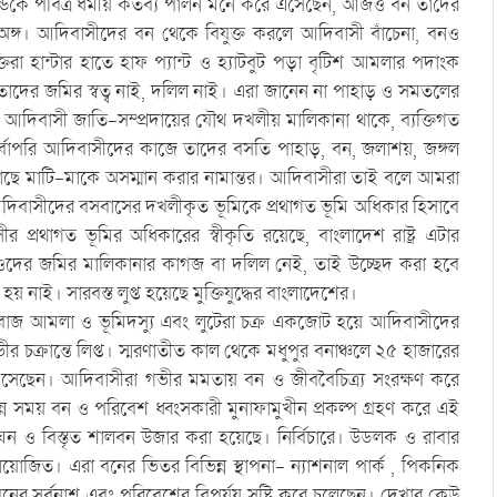
র্মকান্ডকে পবিত্র ধর্মীয় কর্তব্য পালন মনে করে এসেছেন, আজও বন তাদের
 অঙ্গ। আদিবাসীদের বন থেকে বিযুক্ত করলে আদিবাসী বাঁচেনা, বনও
্তিরা হান্টার হাতে হাফ প্যান্ট ও হ্যাটবুট পড়া বৃটিশ আমলার পদাংক
ের জমির স্বত্ব নাই, দলিল নাই। এরা জানেন না পাহাড় ও সমতলের
আদিবাসী জাতি-সম্প্রদায়ের যৌথ দখলীয় মালিকানা থাকে, ব্যক্তিগত
্বোপরি আদিবাসীদের কাজে তাদের বসতি পাহাড়, বন, জলাশয়, জঙ্গল
দের কাছে মাটি-মাকে অসম্মান করার নামান্তর। আদিবাসীরা তাই বলে আমরা
আদিবাসীদের বসবাসের দখলীকৃত ভূমিকে প্রথাগত ভূমি অধিকার হিসাবে
প্রথাগত ভূমির অধিকারের স্বীকৃতি রয়েছে, বাংলাদেশ রাষ্ট্র এটার
লেন, ওদের জমির মালিকানার কাগজ বা দলিল নেই, তাই উচ্ছেদ করা হবে
ই। সারবস্ত লুপ্ত হয়েছে মুক্তিযুদ্ধের বাংলাদেশের।
ীতিবাজ আমলা ও ভূমিদস্যু এবং লুটেরা চক্র একজোট হয়ে আদিবাসীদের
 চক্রান্তে লিপ্ত। স্মরণাতীত কাল থেকে মধুপুর বনাঞ্চলে ২৫ হাজারের
 এসেছেন। আদিবাসীরা গভীর মমতায় বন ও জীববৈচিত্র্য সংরক্ষণ করে
ময় বন ও পরিবেশ ধ্বংসকারী মুনাফামুখীন প্রকল্প গ্রহণ করে এই
 ঘন ও বিস্তৃত শালবন উজার করা হয়েছে। নির্বিচারে। উডলক ও রাবার
িয়োজিত। এরা বনের ভিতর বিভিন্ন স্থাপনা- ন্যাশনাল পার্ক , পিকনিক
িক বনের সর্বনাশ এবং পরিবেশের বিপর্যয় সৃষ্টি করে চলেছেন। দেখার কেউ