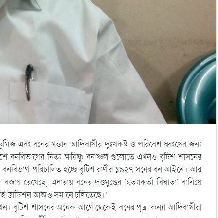
বী ভূমিজ এবং বনের সন্তান আদিবাসীর দুঃখকষ্ট ও পরিবেশ ধ্বংসের জন্য
ে বনবিভাগের নিত্য ক্ষয়িষ্ণু বনাঞ্চল গুলোতে এখনও বৃটিশ শাসনের
ের বনবিভাগ পরিচালিত হচ্ছে বৃটিশ রাণীর ১৯২৭ সনের বন আইনে। আর
য় রেখেছে, এধারায় বনের দণ্ডমুণ্ডের ‘হত্যাকর্তা বিধাতা’ বানিয়ে
েই ট্টাডিশন আজও সমানে চলিতেছে।’
খন। বৃটিশ শাসনের অনেক আগে থেকেই বনের পুত্র-কন্যা আদিবাসীরা