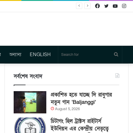
Facebook
Twitter
YouTu
In
র
অন্যান্য
ENGLISH
Search
for
সর্বশেষ সংবাদ
প্রকাশিত হতে যাচ্ছে দি রাবুগার
নতুন গান ‘Baljanggi’
August 5, 2026
চিটাগং হিল ট্রাক্টস রাইটার্স
ইউনিয়ন এর কেন্দ্রীয় নেতৃত্বে