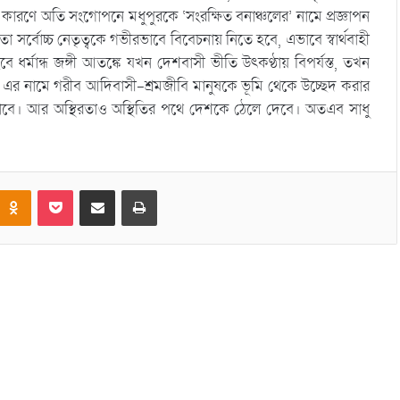
া কী কারণে অতি সংগোপনে মধুপুরকে ‘সংরক্ষিত বনাঞ্চলের’ নামে প্রজ্ঞাপন
র্বোচ্চ নেতৃত্বকে গভীরভাবে বিবেচনায় নিতে হবে, এভাবে স্বার্থবাহী
ধর্মান্ধ জঙ্গী আতঙ্কে যখন দেশবাসী ভীতি উৎকণ্ঠায় বিপর্যস্ত, তখন
ল’ এর নামে গরীব আদিবাসী-শ্রমজীবি মানুষকে ভূমি থেকে উচ্ছেদ করার
াড়াবে। আর অস্থিরতাও অস্থিতির পথে দেশকে ঠেলে দেবে। অতএব সাধু
Odnoklassniki
Pocket
Share via Email
Print